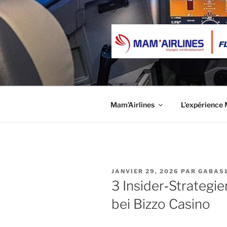
Aller
au
contenu
principal
MAM’AIRL
Voyagez confortablement
Mam’Airlines
L’expérience 
PUBLIÉ
JANVIER 29, 2026
PAR
GABAS
LE
3 Insider‑Strategie
bei Bizzo Casino