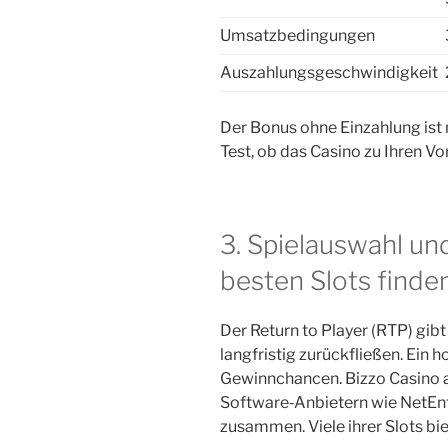
Umsatzbedingungen
Auszahlungsgeschwindigkeit
Der Bonus ohne Einzahlung ist n
Test, ob das Casino zu Ihren Vo
3. Spielauswahl un
besten Slots finde
Der Return to Player (RTP) gibt 
langfristig zurückfließen. Ein
Gewinnchancen. Bizzo Casino a
Software‑Anbietern wie NetEn
zusammen. Viele ihrer Slots b