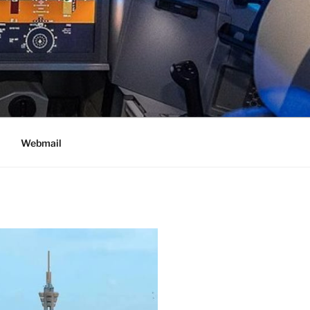
Webmail