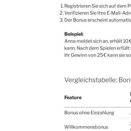
Registrieren Sie sich auf dem P
Verifizieren Sie Ihre E‑Mail-Adr
Der Bonus erscheint automatis
Beispiel:
Anna meldet sich an, erhält 10 €
kann. Nach dem Spielen erfüll
ihr Gewinn von 25 € kann sie s
Vergleichstabelle: Bo
Feature
Bonus ohne Einzahlung
Willkommensbonus