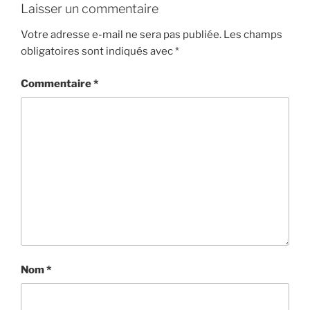
Laisser un commentaire
Votre adresse e-mail ne sera pas publiée.
Les champs
obligatoires sont indiqués avec
*
Commentaire
*
Nom
*