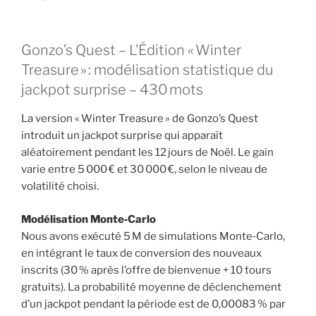
Gonzo’s Quest – L’Édition « Winter
Treasure » : modélisation statistique du
jackpot surprise – 430 mots
La version « Winter Treasure » de Gonzo’s Quest
introduit un jackpot surprise qui apparaît
aléatoirement pendant les 12 jours de Noël. Le gain
varie entre 5 000 € et 30 000 €, selon le niveau de
volatilité choisi.
Modélisation Monte‑Carlo
Nous avons exécuté 5 M de simulations Monte‑Carlo,
en intégrant le taux de conversion des nouveaux
inscrits (30 % après l’offre de bienvenue + 10 tours
gratuits). La probabilité moyenne de déclenchement
d’un jackpot pendant la période est de 0,00083 % par