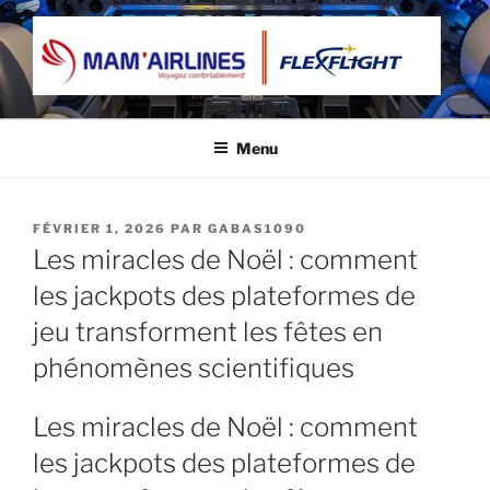
Aller
au
contenu
principal
MAM’AIRLINES
Voyagez confortablement
Menu
PUBLIÉ
FÉVRIER 1, 2026
PAR
GABAS1090
LE
Les miracles de Noël : comment
les jackpots des plateformes de
jeu transforment les fêtes en
phénomènes scientifiques
Les miracles de Noël : comment
les jackpots des plateformes de