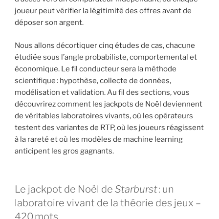
joueur peut vérifier la légitimité des offres avant de
déposer son argent.
Nous allons décortiquer cinq études de cas, chacune
étudiée sous l’angle probabiliste, comportemental et
économique. Le fil conducteur sera la méthode
scientifique : hypothèse, collecte de données,
modélisation et validation. Au fil des sections, vous
découvrirez comment les jackpots de Noël deviennent
de véritables laboratoires vivants, où les opérateurs
testent des variantes de RTP, où les joueurs réagissent
à la rareté et où les modèles de machine learning
anticipent les gros gagnants.
Le jackpot de Noël de
Starburst
: un
laboratoire vivant de la théorie des jeux –
420 mots