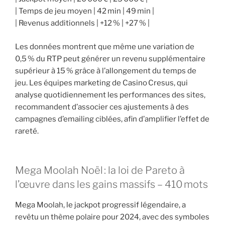
| Temps de jeu moyen | 42 min | 49 min |
| Revenus additionnels | +12 % | +27 % |
Les données montrent que même une variation de
0,5 % du RTP peut générer un revenu supplémentaire
supérieur à 15 % grâce à l’allongement du temps de
jeu. Les équipes marketing de Casino Cresus, qui
analyse quotidiennement les performances des sites,
recommandent d’associer ces ajustements à des
campagnes d’emailing ciblées, afin d’amplifier l’effet de
rareté.
Mega Moolah Noël : la loi de Pareto à
l’œuvre dans les gains massifs – 410 mots
Mega Moolah, le jackpot progressif légendaire, a
revêtu un thème polaire pour 2024, avec des symboles