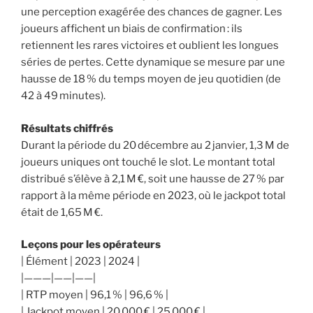
une perception exagérée des chances de gagner. Les
joueurs affichent un biais de confirmation : ils
retiennent les rares victoires et oublient les longues
séries de pertes. Cette dynamique se mesure par une
hausse de 18 % du temps moyen de jeu quotidien (de
42 à 49 minutes).
Résultats chiffrés
Durant la période du 20 décembre au 2 janvier, 1,3 M de
joueurs uniques ont touché le slot. Le montant total
distribué s’élève à 2,1 M €, soit une hausse de 27 % par
rapport à la même période en 2023, où le jackpot total
était de 1,65 M €.
Leçons pour les opérateurs
| Élément | 2023 | 2024 |
|———|——|——|
| RTP moyen | 96,1 % | 96,6 % |
| Jackpot moyen | 20 000 € | 25 000 € |