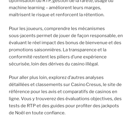
optimisation du RTP, gestion de la rareté, usage du
machine learning – améliorent leurs marges,
maîtrisent le risque et renforcent la rétention.
Pour les joueurs, comprendre les mécanismes
sous‑jacents permet de jouer de façon responsable, en
évaluant le réel impact des bonus de bienvenue et des
promotions saisonnières. La transparence et la
conformité restent les piliers d’une expérience
sécurisée, loin des dérives du casino illégal.
Pour aller plus loin, explorez d’autres analyses
détaillées et classements sur Casino Cresus, le site de
référence pour les avis et comparatifs de casinos en
ligne. Vous y trouverez des évaluations objectives, des
tests de RTP et des guides pour profiter des jackpots
de Noël en toute confiance.