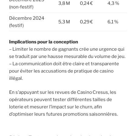
3,8 M
0,24 €
4,3 %
(non‑festif)
Décembre 2024
5,3 M
0,29 €
6,1 %
(festif)
Implications pour la conception
– Limiter le nombre de gagnants crée une urgence qui
se traduit par une hausse mesurable du volume de jeu.
– La communication doit être claire et transparente
pour éviter les accusations de pratique de casino
illégal.
En s’appuyant sur les revues de Casino Cresus, les
opérateurs peuvent tester différentes tailles de
loterie et mesurer l’impact sur le churn, afin
d’optimiser leurs futures promotions saisonnières.