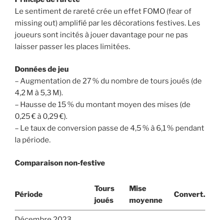
Le sentiment de rareté crée un effet FOMO (fear of
missing out) amplifié par les décorations festives. Les
joueurs sont incités à jouer davantage pour ne pas
laisser passer les places limitées.
Données de jeu
– Augmentation de 27 % du nombre de tours joués (de
4,2 M à 5,3 M).
– Hausse de 15 % du montant moyen des mises (de
0,25 € à 0,29 €).
– Le taux de conversion passe de 4,5 % à 6,1 % pendant
la période.
Comparaison non‑festive
Tours
Mise
Période
Convert.
joués
moyenne
Décembre 2023