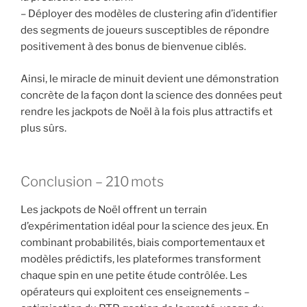
– Déployer des modèles de clustering afin d’identifier
des segments de joueurs susceptibles de répondre
positivement à des bonus de bienvenue ciblés.
Ainsi, le miracle de minuit devient une démonstration
concrète de la façon dont la science des données peut
rendre les jackpots de Noël à la fois plus attractifs et
plus sûrs.
Conclusion – 210 mots
Les jackpots de Noël offrent un terrain
d’expérimentation idéal pour la science des jeux. En
combinant probabilités, biais comportementaux et
modèles prédictifs, les plateformes transforment
chaque spin en une petite étude contrôlée. Les
opérateurs qui exploitent ces enseignements –