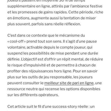
joueurs passent en moyenne 30 % de temps
supplémentaire en ligne, attirés par l’ambiance festive
et les promesses de gains rapides. Cette période, riche
en émotions, augmente aussi la tentation de miser
plus souvent, parfois sans réelle réflexion.
C’est dans ce contexte que le mécanisme du
« cool‑off » prend tout son sens. Il s’agit d’une pause
volontaire, activable depuis le compte joueur, qui
suspend les possibilités de mise pendant une durée
définie. L’objectif est d’offrir un répit mental, de réduire
le risque d’impulsivité et de permettre à chacun de
profiter des réjouissances hors ligne. Pour en savoir
plus sur les outils de jeu responsable, les joueurs
peuvent consulter le
meilleur site de pari en ligne
, une
ressource neutre qui recense les options disponibles
sur les différents opérateurs.
Cet article suit le fil d’une success‑story réelle : un