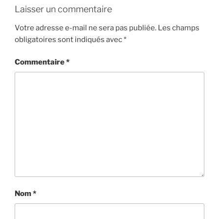
Laisser un commentaire
Votre adresse e-mail ne sera pas publiée.
Les champs
obligatoires sont indiqués avec
*
Commentaire
*
Nom
*