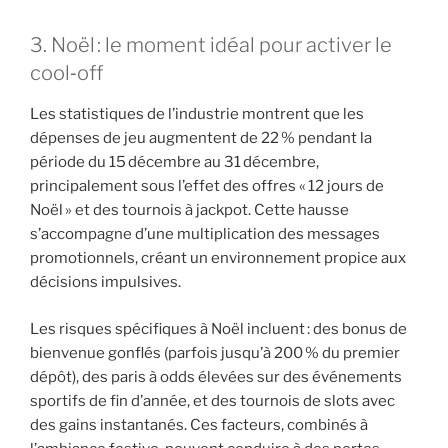
3. Noël : le moment idéal pour activer le
cool‑off
Les statistiques de l’industrie montrent que les
dépenses de jeu augmentent de 22 % pendant la
période du 15 décembre au 31 décembre,
principalement sous l’effet des offres « 12 jours de
Noël » et des tournois à jackpot. Cette hausse
s’accompagne d’une multiplication des messages
promotionnels, créant un environnement propice aux
décisions impulsives.
Les risques spécifiques à Noël incluent : des bonus de
bienvenue gonflés (parfois jusqu’à 200 % du premier
dépôt), des paris à odds élevées sur des événements
sportifs de fin d’année, et des tournois de slots avec
des gains instantanés. Ces facteurs, combinés à