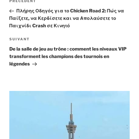
Article
PRÉCÉDENT
de
précédent
Πλήρης Οδηγός για το Chicken Road 2: Πώς να
l’article
Παίξετε, να Κερδίσετε και να Απολαύσετε το
Παιχνίδι Crash σε Κινητό
Article
SUIVANT
suivant
De la salle de jeu au trône : comment les niveaux VIP
transforment les champions des tournois en
légendes