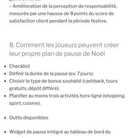
– Amélioration de la perception de responsabilité,
mesurée par une hausse de 8 points du score de
satisfaction client pendant la période festive.
8. Comment les joueurs peuvent créer
leur propre plan de pause de Noël
Checklist
Définir la durée de la pause (ex. 7 jours).
Choisir le type de bonus souhaité (cashback, tours
gratuits, dépôt différé).
Planifier au moins trois activités hors‑ligne (shopping,
sport, cuisine).
Outils disponibles
Widget de pause intégré au tableau de bord du