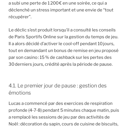
a subi une perte de 1 200 € en une soirée, ce qui a
déclenché un stress important et une envie de “tout
récupérer”.
Le déclic s’est produit lorsqu’il a consulté les conseils
de Paris Sportifs Online sur la gestion du temps de jeu.
Il a alors décidé d’activer le cool‑off pendant 10 jours,
tout en demandant un bonus de remise en jeu proposé
par son casino : 15 % de cashback sur les pertes des
30 derniers jours, crédité après la période de pause.
4.1. Le premier jour de pause : gestion des
émotions
Lucas a commencé par des exercices de respiration
profonde (4‑7‑8) pendant 5 minutes chaque matin, puis
a remplacé les sessions de jeu par des activités de
Noël : décoration du sapin, cours de cuisine de biscuits,