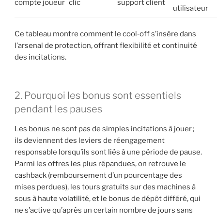
compte joueur
clic
support client
utilisateur
Ce tableau montre comment le cool‑off s’insère dans
l’arsenal de protection, offrant flexibilité et continuité
des incitations.
2. Pourquoi les bonus sont essentiels
pendant les pauses
Les bonus ne sont pas de simples incitations à jouer ;
ils deviennent des leviers de réengagement
responsable lorsqu’ils sont liés à une période de pause.
Parmi les offres les plus répandues, on retrouve le
cashback (remboursement d’un pourcentage des
mises perdues), les tours gratuits sur des machines à
sous à haute volatilité, et le bonus de dépôt différé, qui
ne s’active qu’après un certain nombre de jours sans