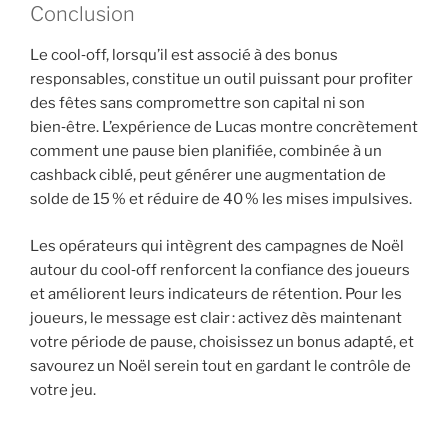
Conclusion
Le cool‑off, lorsqu’il est associé à des bonus
responsables, constitue un outil puissant pour profiter
des fêtes sans compromettre son capital ni son
bien‑être. L’expérience de Lucas montre concrètement
comment une pause bien planifiée, combinée à un
cashback ciblé, peut générer une augmentation de
solde de 15 % et réduire de 40 % les mises impulsives.
Les opérateurs qui intègrent des campagnes de Noël
autour du cool‑off renforcent la confiance des joueurs
et améliorent leurs indicateurs de rétention. Pour les
joueurs, le message est clair : activez dès maintenant
votre période de pause, choisissez un bonus adapté, et
savourez un Noël serein tout en gardant le contrôle de
votre jeu.