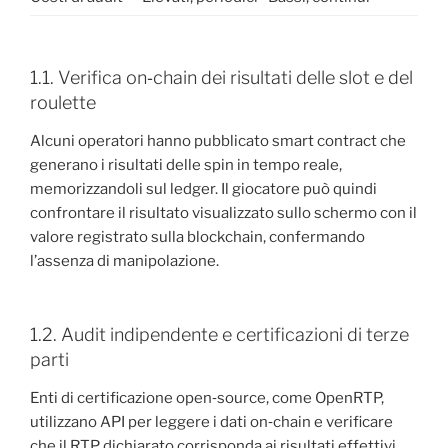
1.1. Verifica on‑chain dei risultati delle slot e del
roulette
Alcuni operatori hanno pubblicato smart contract che
generano i risultati delle spin in tempo reale,
memorizzandoli sul ledger. Il giocatore può quindi
confrontare il risultato visualizzato sullo schermo con il
valore registrato sulla blockchain, confermando
l’assenza di manipolazione.
1.2. Audit indipendente e certificazioni di terze
parti
Enti di certificazione open‑source, come OpenRTP,
utilizzano API per leggere i dati on‑chain e verificare
che il RTP dichiarato corrisponda ai risultati effettivi.