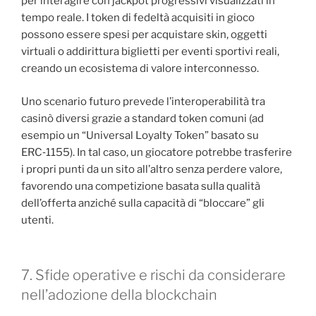
per interagire con jackpot progressivi visualizzati in
tempo reale. I token di fedeltà acquisiti in gioco
possono essere spesi per acquistare skin, oggetti
virtuali o addirittura biglietti per eventi sportivi reali,
creando un ecosistema di valore interconnesso.
Uno scenario futuro prevede l’interoperabilità tra
casinò diversi grazie a standard token comuni (ad
esempio un “Universal Loyalty Token” basato su
ERC‑1155). In tal caso, un giocatore potrebbe trasferire
i propri punti da un sito all’altro senza perdere valore,
favorendo una competizione basata sulla qualità
dell’offerta anziché sulla capacità di “bloccare” gli
utenti.
7. Sfide operative e rischi da considerare
nell’adozione della blockchain