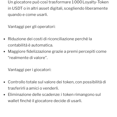
Un giocatore può così trasformare 1 000 Loyalty‑Token
in USDT o in altri asset digitali, scegliendo liberamente
quando e come usarli.
Vantaggi per gli operatori:
Riduzione dei costi di riconciliazione perché la
contabilità è automatica.
Maggiore fidelizzazione grazie a premi percepiti come
“realmente di valore”.
Vantaggi per i giocatori:
Controllo totale sul valore dei token, con possibilità di
trasferirli a amici o venderli.
Eliminazione delle scadenze: i token rimangono sul
wallet finché il giocatore decide di usarli.