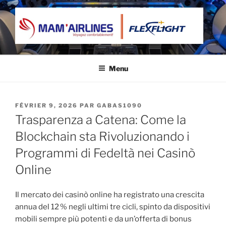
Aller
au
contenu
principal
MAM’AIRLINES
Voyagez confortablement
Menu
PUBLIÉ
FÉVRIER 9, 2026
PAR
GABAS1090
LE
Trasparenza a Catena: Come la
Blockchain sta Rivoluzionando i
Programmi di Fedeltà nei Casinò
Online
Il mercato dei casinò online ha registrato una crescita
annua del 12 % negli ultimi tre cicli, spinto da dispositivi
mobili sempre più potenti e da un’offerta di bonus