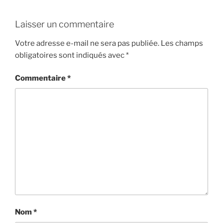
Laisser un commentaire
Votre adresse e-mail ne sera pas publiée.
Les champs
obligatoires sont indiqués avec
*
Commentaire
*
Nom
*