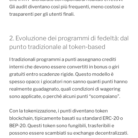
Gli audit diventano così più frequenti, meno costosi e
trasparenti per gli utenti finali.
2. Evoluzione dei programmi di fedeltà: dal
punto tradizionale al token‑based
I tradizionali programmi a punti assegnano crediti
interni che devono essere convertiti in bonus o giri
gratuiti entro scadenze rigide. Questo modello è
spesso opaco: i giocatori non sanno quanti punti hanno
realmente guadagnato, quali condizioni di wagering
sono applicate, o perché alcuni punti “scompaiano”.
Con la tokenizzazione, i punti diventano token
blockchain, tipicamente basati su standard ERC‑20 o
BEP‑20. Questi token sono fungibili, trasferibili e
possono essere scambiati su exchange decentralizzati.