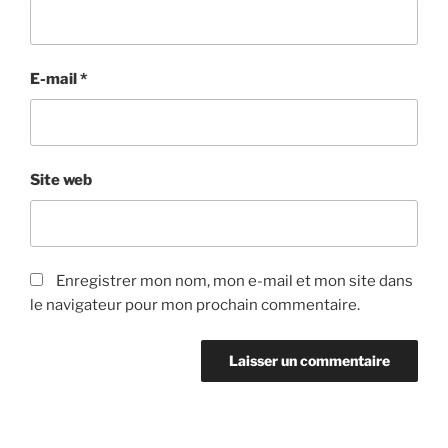
E-mail
*
Site web
Enregistrer mon nom, mon e-mail et mon site dans
le navigateur pour mon prochain commentaire.