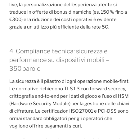
live, la personalizzazione dell’esperienza utente si
traduce in offerte di bonus dinamiche (es. 150 % fino a
€300) e la riduzione dei costi operativi è evidente
grazie a un utilizzo più efficiente della rete 5G.
4. Compliance tecnica: sicurezza e
performance su dispositivi mobili –
350 parole
La sicurezza è il pilastro di ogni operazione mobile‑first.
Le normative richiedono TLS 1.3 con forward secrecy,
crittografia end‑to‑end per i dati di gioco e l’uso di HSM
(Hardware Security Module) per la gestione delle chiavi
di cifratura. Le certificazioni ISO 27001 e PCI‑DSS sono
ormai standard obbligatori per gli operatori che
vogliono offrire pagamenti sicuri.