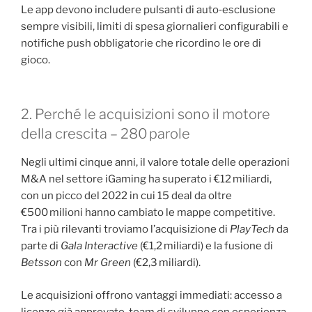
Le app devono includere pulsanti di auto‑esclusione
sempre visibili, limiti di spesa giornalieri configurabili e
notifiche push obbligatorie che ricordino le ore di
gioco.
2. Perché le acquisizioni sono il motore
della crescita – 280 parole
Negli ultimi cinque anni, il valore totale delle operazioni
M&A nel settore iGaming ha superato i €12 miliardi,
con un picco del 2022 in cui 15 deal da oltre
€500 milioni hanno cambiato le mappe competitive.
Tra i più rilevanti troviamo l’acquisizione di
PlayTech
da
parte di
Gala Interactive
(€1,2 miliardi) e la fusione di
Betsson
con
Mr Green
(€2,3 miliardi).
Le acquisizioni offrono vantaggi immediati: accesso a
licenze già approvate, team di sviluppo con esperienza