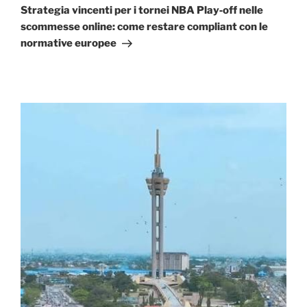
suivant
Strategia vincenti per i tornei NBA Play‑off nelle
scommesse online: come restare compliant con le
normative europee