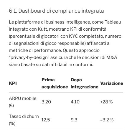
6.1. Dashboard di compliance integrata
Le piattaforme di business intelligence, come Tableau
integrato con Kutt, mostrano KPI di conformità
(percentuale di giocatori con KYC completato, numero
di segnalazioni di gioco responsabile) affiancati a
metriche di performance. Questo approccio
“privacy‑by‑design” assicura che le decisioni di M&A
siano basate su dati affidabili e conformi.
Prima
Dopo
KPI
Variazione
acquisizione
integrazione
ARPU mobile
3,20
4,10
+28 %
(€)
Tasso di churn
12,5
9,3
–3,2 %
(%)