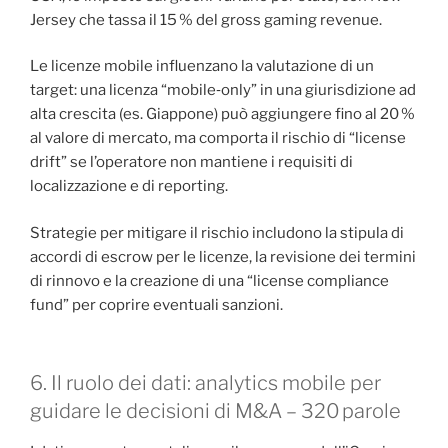
Jersey che tassa il 15 % del gross gaming revenue.
Le licenze mobile influenzano la valutazione di un
target: una licenza “mobile‑only” in una giurisdizione ad
alta crescita (es. Giappone) può aggiungere fino al 20 %
al valore di mercato, ma comporta il rischio di “license
drift” se l’operatore non mantiene i requisiti di
localizzazione e di reporting.
Strategie per mitigare il rischio includono la stipula di
accordi di escrow per le licenze, la revisione dei termini
di rinnovo e la creazione di una “license compliance
fund” per coprire eventuali sanzioni.
6. Il ruolo dei dati: analytics mobile per
guidare le decisioni di M&A – 320 parole