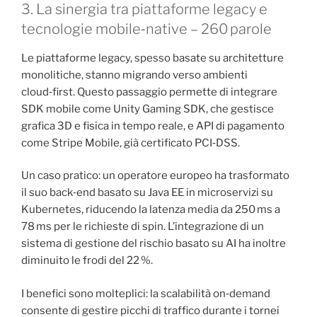
3. La sinergia tra piattaforme legacy e
tecnologie mobile‑native – 260 parole
Le piattaforme legacy, spesso basate su architetture
monolitiche, stanno migrando verso ambienti
cloud‑first. Questo passaggio permette di integrare
SDK mobile come Unity Gaming SDK, che gestisce
grafica 3D e fisica in tempo reale, e API di pagamento
come Stripe Mobile, già certificato PCI‑DSS.
Un caso pratico: un operatore europeo ha trasformato
il suo back‑end basato su Java EE in microservizi su
Kubernetes, riducendo la latenza media da 250 ms a
78 ms per le richieste di spin. L’integrazione di un
sistema di gestione del rischio basato su AI ha inoltre
diminuito le frodi del 22 %.
I benefici sono molteplici: la scalabilità on‑demand
consente di gestire picchi di traffico durante i tornei