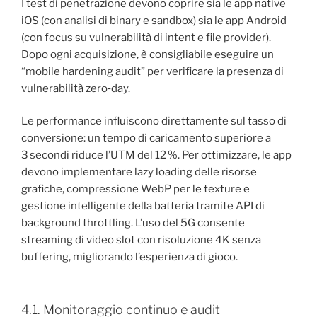
I test di penetrazione devono coprire sia le app native
iOS (con analisi di binary e sandbox) sia le app Android
(con focus su vulnerabilità di intent e file provider).
Dopo ogni acquisizione, è consigliabile eseguire un
“mobile hardening audit” per verificare la presenza di
vulnerabilità zero‑day.
Le performance influiscono direttamente sul tasso di
conversione: un tempo di caricamento superiore a
3 secondi riduce l’UTM del 12 %. Per ottimizzare, le app
devono implementare lazy loading delle risorse
grafiche, compressione WebP per le texture e
gestione intelligente della batteria tramite API di
background throttling. L’uso del 5G consente
streaming di video slot con risoluzione 4K senza
buffering, migliorando l’esperienza di gioco.
4.1. Monitoraggio continuo e audit