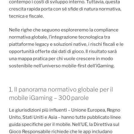
contempo i costi di sviluppo interno. Tuttavia, questa
crescita rapida porta con sé sfide di natura normativa,
tecnica e fiscale.
Nelle righe che seguono esploreremo la compliance
normativa globale, l’integrazione tecnologica tra
piattaforme legacy e soluzioni native, i rischi fiscali e le
opportunità offerte dai dati di gioco. Il risultato sarà
una mappa pratica per chi vuole crescere in modo
sostenibile nell’universo mobile‑first dell’iGaming.
1. Il panorama normativo globale per il
mobile iGaming – 300 parole
Le giurisdizioni più influenti – Unione Europea, Regno
Unito, Stati Uniti e Asia – hanno tutte pubblicato linee
guida specifiche per il mobile. Nell’UE, la Direttiva sul
Gioco Responsabile richiede che le app includano