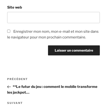
Site web
Enregistrer mon nom, mon e-mail et mon site dans
le navigateur pour mon prochain commentaire.
Navigation
Article
PRÉCÉDENT
de
précédent
**Le futur du jeu : comment le mobile transforme
l’article
les jackpot…
Article
SUIVANT