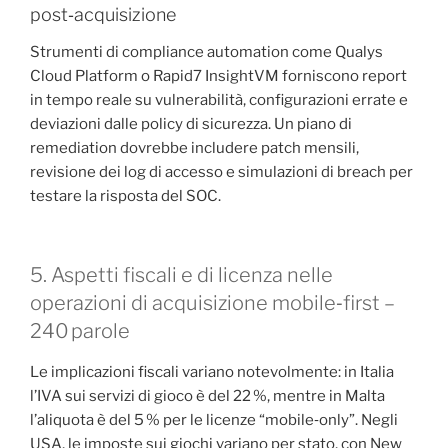
post‑acquisizione
Strumenti di compliance automation come Qualys
Cloud Platform o Rapid7 InsightVM forniscono report
in tempo reale su vulnerabilità, configurazioni errate e
deviazioni dalle policy di sicurezza. Un piano di
remediation dovrebbe includere patch mensili,
revisione dei log di accesso e simulazioni di breach per
testare la risposta del SOC.
5. Aspetti fiscali e di licenza nelle
operazioni di acquisizione mobile‑first –
240 parole
Le implicazioni fiscali variano notevolmente: in Italia
l’IVA sui servizi di gioco è del 22 %, mentre in Malta
l’aliquota è del 5 % per le licenze “mobile‑only”. Negli
USA, le imposte sui giochi variano per stato, con New