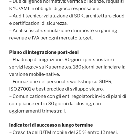
– Due diligence normativa: verifica di licenze, requisiti
KYC/AML e obblighi di gioco responsabile.
– Audit tecnico: valutazione di SDK, architettura cloud
e certificazioni di sicurezza.
– Analisi fiscale: simulazione di imposte su gaming
revenue e IVA per ogni mercato target.
Piano di integrazione post‑deal
– Roadmap di migrazione: 90 giorni per spostare i
servizi legacy su Kubernetes, 180 giorni per lanciare la
versione mobile‑native.
– Formazione del personale: workshop su GDPR,
ISO 27001 e best practice di sviluppo sicuro.
– Comunicazione con gli enti regolatori: invio di piani di
compliance entro 30 giorni dal closing, con
aggiornamenti trimestrali.
Indicatori di successo a lungo termine
– Crescita dell’UTM mobile del 25 % entro 12 mesi.