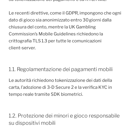
Le recenti direttive, come il GDPR, impongono che ogni
dato di gioco sia anonimizzato entro 30 giorni dalla
chiusura del conto, mentre la UK Gambling
Commission’s Mobile Guidelines richiedono la
crittografia TLS 1.3 per tutte le comunicazioni
client‑server.
1.1. Regolamentazione dei pagamenti mobili
Le autorità richiedono tokenizzazione dei dati della
carta, l’adozione di 3‑D Secure 2 e la verifica KYC in
tempo reale tramite SDK biometrici.
1.2. Protezione dei minori e gioco responsabile
su dispositivi mobili