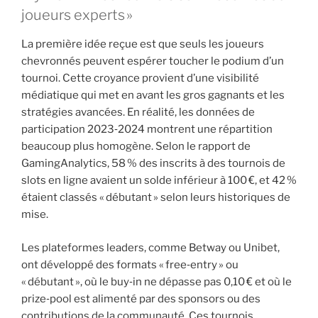
joueurs experts »
La première idée reçue est que seuls les joueurs
chevronnés peuvent espérer toucher le podium d’un
tournoi. Cette croyance provient d’une visibilité
médiatique qui met en avant les gros gagnants et les
stratégies avancées. En réalité, les données de
participation 2023‑2024 montrent une répartition
beaucoup plus homogène. Selon le rapport de
GamingAnalytics, 58 % des inscrits à des tournois de
slots en ligne avaient un solde inférieur à 100 €, et 42 %
étaient classés « débutant » selon leurs historiques de
mise.
Les plateformes leaders, comme Betway ou Unibet,
ont développé des formats « free‑entry » ou
« débutant », où le buy‑in ne dépasse pas 0,10 € et où le
prize‑pool est alimenté par des sponsors ou des
contributions de la communauté. Ces tournois