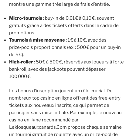
montre une gamme très large de frais d’entrée.
Micro‑tournois
: buy‑in de 0,01 € à 0,10 €, souvent
gratuits grâce à des tickets offerts dans le cadre de
promotions.
Tournois à mise moyenne
: 1 € à 10 €, avec des
prize‑pools proportionnels (ex. : 500 € pour un buy‑in
de 5 €).
High‑roller
: 50 € à 500 €, réservés aux joueurs à forte
bankroll, avec des jackpots pouvant dépasser
100 000 €.
Les bonus d’inscription jouent un rôle crucial. De
nombreux top casino en ligne offrent des free‑entry
tickets aux nouveaux inscrits, ce qui permet de
participer sans mise initiale. Par exemple, le nouveau
casino en ligne recommandé par
Lekiosqueauxcanards.Com propose chaque semaine
un tournoi gratuit de roulette avec un prize‑pool de