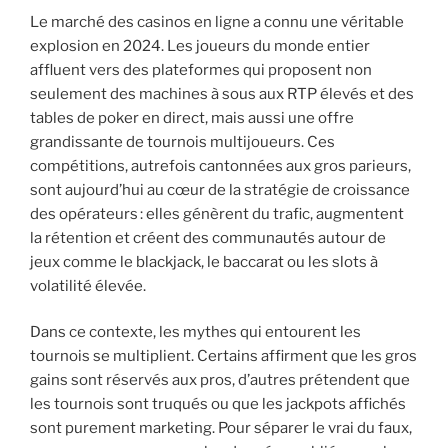
Le marché des casinos en ligne a connu une véritable
explosion en 2024. Les joueurs du monde entier
affluent vers des plateformes qui proposent non
seulement des machines à sous aux RTP élevés et des
tables de poker en direct, mais aussi une offre
grandissante de tournois multijoueurs. Ces
compétitions, autrefois cantonnées aux gros parieurs,
sont aujourd’hui au cœur de la stratégie de croissance
des opérateurs : elles génèrent du trafic, augmentent
la rétention et créent des communautés autour de
jeux comme le blackjack, le baccarat ou les slots à
volatilité élevée.
Dans ce contexte, les mythes qui entourent les
tournois se multiplient. Certains affirment que les gros
gains sont réservés aux pros, d’autres prétendent que
les tournois sont truqués ou que les jackpots affichés
sont purement marketing. Pour séparer le vrai du faux,