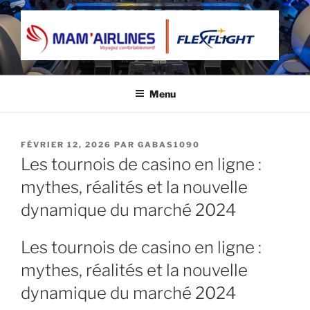
Aller
au
contenu
principal
MAM’AIRLINES
Voyagez confortablement
Menu
PUBLIÉ
FÉVRIER 12, 2026
PAR
GABAS1090
LE
Les tournois de casino en ligne :
mythes, réalités et la nouvelle
dynamique du marché 2024
Les tournois de casino en ligne :
mythes, réalités et la nouvelle
dynamique du marché 2024