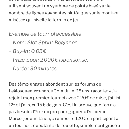
utilisent souvent un système de points basé sur le
nombre de lignes gagnantes plutôt que sur le montant
misé, ce qui nivelle le terrain de jeu.
Exemple de tournoi accessible
– Nom : Slot Sprint Beginner
– Buy‑in : 0,05 €
– Prize‑pool : 2 000 € (sponsorisé)
– Durée : 30 minutes
Des témoignages abondent sur les forums de
Lekiosqueauxcanards.Com. Julie, 28 ans, raconte : « J’ai
rejoint mon premier tournoi avec 0,20 € de mise, j’ai fini
12ᵉ et j’ai reçu 15 € de gain. C’est la preuve que l’on n’a
pas besoin d’être un pro pour gagner. » De même,
Marco, joueur italien, a remporté 120 € en participant à
un tournoi « débutant » de roulette, simplement grâce à