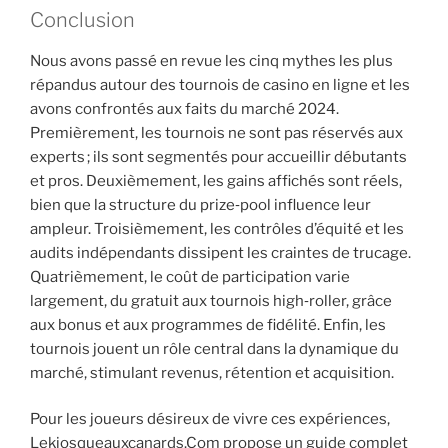
Conclusion
Nous avons passé en revue les cinq mythes les plus
répandus autour des tournois de casino en ligne et les
avons confrontés aux faits du marché 2024.
Premièrement, les tournois ne sont pas réservés aux
experts ; ils sont segmentés pour accueillir débutants
et pros. Deuxièmement, les gains affichés sont réels,
bien que la structure du prize‑pool influence leur
ampleur. Troisièmement, les contrôles d’équité et les
audits indépendants dissipent les craintes de trucage.
Quatrièmement, le coût de participation varie
largement, du gratuit aux tournois high‑roller, grâce
aux bonus et aux programmes de fidélité. Enfin, les
tournois jouent un rôle central dans la dynamique du
marché, stimulant revenus, rétention et acquisition.
Pour les joueurs désireux de vivre ces expériences,
Lekiosqueauxcanards.Com propose un guide complet