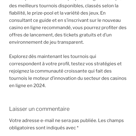
des meilleurs tournois disponibles, classés selon la
fiabilité, le prize‑pool et la variété des jeux. En
consultant ce guide et en s’inscrivant sur le nouveau
casino en ligne recommandé, vous pourrez profiter des
offres de lancement, des tickets gratuits et d’un
environnement de jeu transparent.
Explorez dès maintenant les tournois qui
correspondent à votre profil, testez vos stratégies et
rejoignez la communauté croissante qui fait des
tournois le moteur d’innovation du secteur des casinos
en ligne en 2024.
Laisser un commentaire
Votre adresse e-mail ne sera pas publiée.
Les champs
obligatoires sont indiqués avec
*