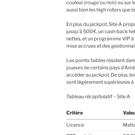
couleur (rouge ou noir) ou sur le
aussi bien les high rollers que 
En plus du jackpot, Site A pr
jusqu’à 500 €, un cash‑back he
nettes, et un programme VIP à c
mise accrues et des gestionna
Les points faibles résident dans
joueurs de certains pays d’Amé
accéder au jackpot. De plus, le
sont légèrement supérieures à 
Tableau récapitulatif – Site A
Critère
Vale
Licence
Malt