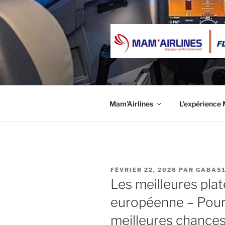
Aller
au
contenu
principal
MAM’AIRL
Voyagez confortablement
Mam’Airlines
L’expérience 
PUBLIÉ
FÉVRIER 22, 2026
PAR
GABAS
LE
Les meilleures pla
européenne – Pourq
meilleures chances