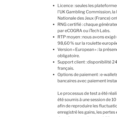
Licence : seules les plateformes
l’UK Gambling Commission, la 
Nationale des Jeux (France) ont
RNG certifié : chaque générate
par eCOGRA ou iTech Labs.
RTP moyen : nous avons exigé u
98,60 % sur la roulette europé
Version « European » : la présen
obligatoire.
Support client : disponibilité 2
français.
Options de paiement : e‑wallet
bancaires avec paiement insta
Le processus de test a été réali
été soumis à une session de 10 
afin de reproduire les fluctuat
enregistré les gains, les pertes