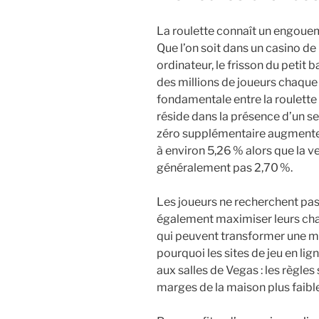
La roulette connaît un engouem
Que l’on soit dans un casino d
ordinateur, le frisson du petit b
des millions de joueurs chaque 
fondamentale entre la roulette
réside dans la présence d’un seu
zéro supplémentaire augmente 
à environ 5,26 % alors que la 
généralement pas 2,70 %.
Les joueurs ne recherchent pas 
également maximiser leurs chan
qui peuvent transformer une mi
pourquoi les sites de jeu en li
aux salles de Vegas : les règles
marges de la maison plus faibl