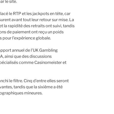
r le site.
acé le RTP et les jackpots en tête, car
surent avant tout leur retour sur mise. La
 la rapidité des retraits ont suivi, tandis
tions de paiement ont reçu un poids
s pour l’expérience globale.
pport annuel de l’UK Gambling
, ainsi que des discussions
spécialisés comme Casinomeister et
nchi le filtre. Cinq d’entre elles seront
vantes, tandis que la sixième a été
éographiques mineures.