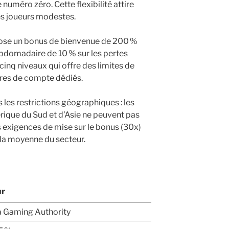
 numéro zéro. Cette flexibilité attire
les joueurs modestes.
opose un bonus de bienvenue de 200 %
bdomadaire de 10 % sur les pertes
inq niveaux qui offre des limites de
ires de compte dédiés.
 les restrictions géographiques : les
rique du Sud et d’Asie ne peuvent pas
s exigences de mise sur le bonus (30x)
la moyenne du secteur.
ur
a Gaming Authority