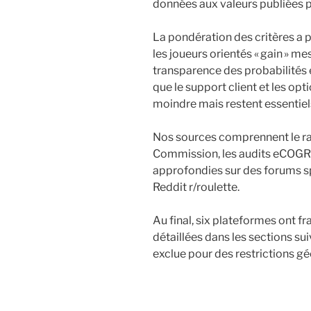
données aux valeurs publiées pa
La pondération des critères a pl
les joueurs orientés « gain » me
transparence des probabilités et
que le support client et les op
moindre mais restent essentiel
Nos sources comprennent le ra
Commission, les audits eCOGRA
approfondies sur des forums 
Reddit r/roulette.
Au final, six plateformes ont fra
détaillées dans les sections sui
exclue pour des restrictions g