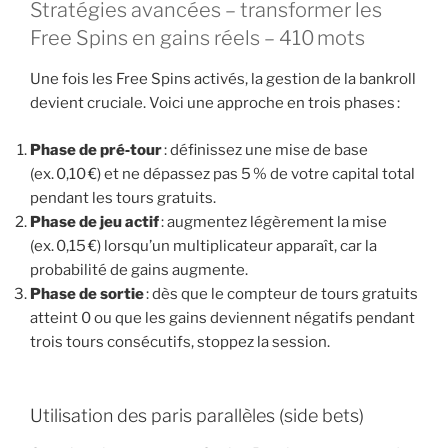
Stratégies avancées – transformer les
Free Spins en gains réels – 410 mots
Une fois les Free Spins activés, la gestion de la bankroll
devient cruciale. Voici une approche en trois phases :
Phase de pré‑tour
: définissez une mise de base
(ex. 0,10 €) et ne dépassez pas 5 % de votre capital total
pendant les tours gratuits.
Phase de jeu actif
: augmentez légèrement la mise
(ex. 0,15 €) lorsqu’un multiplicateur apparaît, car la
probabilité de gains augmente.
Phase de sortie
: dès que le compteur de tours gratuits
atteint 0 ou que les gains deviennent négatifs pendant
trois tours consécutifs, stoppez la session.
Utilisation des paris parallèles (side bets)