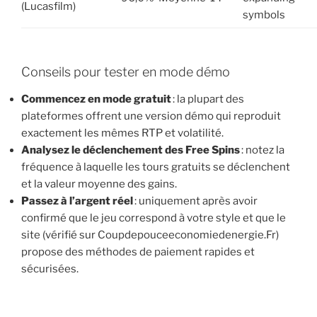
(Lucasfilm)
symbols
Conseils pour tester en mode démo
Commencez en mode gratuit
: la plupart des
plateformes offrent une version démo qui reproduit
exactement les mêmes RTP et volatilité.
Analysez le déclenchement des Free Spins
: notez la
fréquence à laquelle les tours gratuits se déclenchent
et la valeur moyenne des gains.
Passez à l’argent réel
: uniquement après avoir
confirmé que le jeu correspond à votre style et que le
site (vérifié sur Coupdepouceeconomiedenergie.Fr)
propose des méthodes de paiement rapides et
sécurisées.