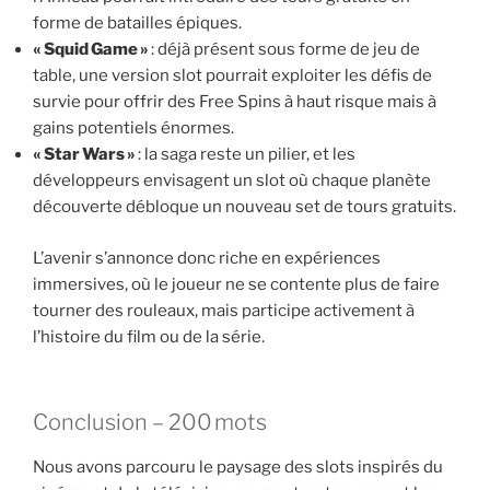
forme de batailles épiques.
« Squid Game »
: déjà présent sous forme de jeu de
table, une version slot pourrait exploiter les défis de
survie pour offrir des Free Spins à haut risque mais à
gains potentiels énormes.
« Star Wars »
: la saga reste un pilier, et les
développeurs envisagent un slot où chaque planète
découverte débloque un nouveau set de tours gratuits.
L’avenir s’annonce donc riche en expériences
immersives, où le joueur ne se contente plus de faire
tourner des rouleaux, mais participe activement à
l’histoire du film ou de la série.
Conclusion – 200 mots
Nous avons parcouru le paysage des slots inspirés du