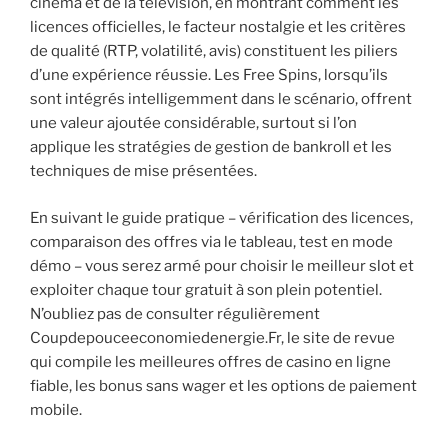
cinéma et de la télévision, en montrant comment les
licences officielles, le facteur nostalgie et les critères
de qualité (RTP, volatilité, avis) constituent les piliers
d’une expérience réussie. Les Free Spins, lorsqu’ils
sont intégrés intelligemment dans le scénario, offrent
une valeur ajoutée considérable, surtout si l’on
applique les stratégies de gestion de bankroll et les
techniques de mise présentées.
En suivant le guide pratique – vérification des licences,
comparaison des offres via le tableau, test en mode
démo – vous serez armé pour choisir le meilleur slot et
exploiter chaque tour gratuit à son plein potentiel.
N’oubliez pas de consulter régulièrement
Coupdepouceeconomiedenergie.Fr, le site de revue
qui compile les meilleures offres de casino en ligne
fiable, les bonus sans wager et les options de paiement
mobile.