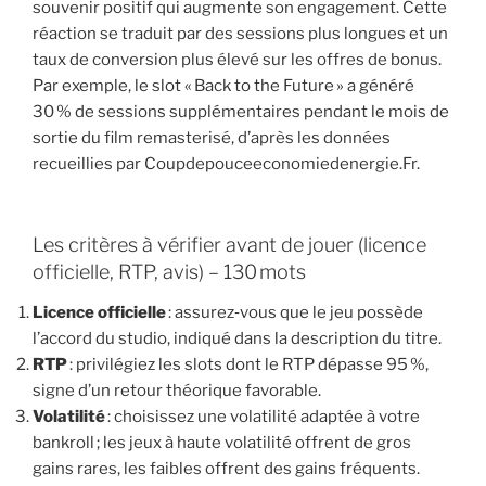
souvenir positif qui augmente son engagement. Cette
réaction se traduit par des sessions plus longues et un
taux de conversion plus élevé sur les offres de bonus.
Par exemple, le slot « Back to the Future » a généré
30 % de sessions supplémentaires pendant le mois de
sortie du film remasterisé, d’après les données
recueillies par Coupdepouceeconomiedenergie.Fr.
Les critères à vérifier avant de jouer (licence
officielle, RTP, avis) – 130 mots
Licence officielle
: assurez‑vous que le jeu possède
l’accord du studio, indiqué dans la description du titre.
RTP
: privilégiez les slots dont le RTP dépasse 95 %,
signe d’un retour théorique favorable.
Volatilité
: choisissez une volatilité adaptée à votre
bankroll ; les jeux à haute volatilité offrent de gros
gains rares, les faibles offrent des gains fréquents.