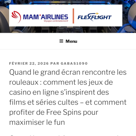
Aller
au
contenu
principal
MAM’AIRLINES
Voyagez confortablement
Menu
PUBLIÉ
FÉVRIER 22, 2026
PAR
GABAS1090
LE
Quand le grand écran rencontre les
rouleaux : comment les jeux de
casino en ligne s’inspirent des
films et séries cultes – et comment
profiter de Free Spins pour
maximiser le fun