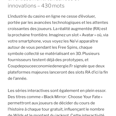
innovations – 430 mots
L’industrie du casino en ligne ne cesse d’évoluer,
portée par les avancées technologiques et les attentes
croissantes des joueurs. La réalité augmentée (RA) est
la prochaine frontière. Imaginez un slot « Avatar » où, via
votre smartphone, vous voyez les Na’vi apparaître
autour de vous pendant les Free Spins, chaque
symbole collecté se matérialisant en 3D. Plusieurs
fournisseurs testent déjà des prototypes, et
Coupdepouceeconomiedenergie.Fr signale que deux
plateformes majeures lanceront des slots RA d’ici la fin
de l’année.
Les séries interactives sont également en plein essor.
Des titres comme « Black Mirror : Choose Your Fate »
permettront aux joueurs de décider du cours de
l’histoire à chaque tour gratuit, influençant le nombre
de Wilds et le montant du jackpot. Cette interactivité