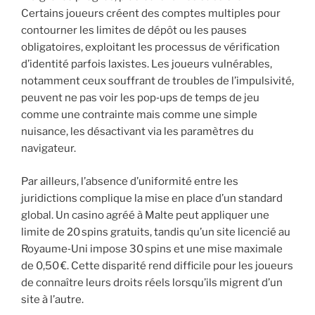
Certains joueurs créent des comptes multiples pour
contourner les limites de dépôt ou les pauses
obligatoires, exploitant les processus de vérification
d’identité parfois laxistes. Les joueurs vulnérables,
notamment ceux souffrant de troubles de l’impulsivité,
peuvent ne pas voir les pop‑ups de temps de jeu
comme une contrainte mais comme une simple
nuisance, les désactivant via les paramètres du
navigateur.
Par ailleurs, l’absence d’uniformité entre les
juridictions complique la mise en place d’un standard
global. Un casino agréé à Malte peut appliquer une
limite de 20 spins gratuits, tandis qu’un site licencié au
Royaume‑Uni impose 30 spins et une mise maximale
de 0,50 €. Cette disparité rend difficile pour les joueurs
de connaître leurs droits réels lorsqu’ils migrent d’un
site à l’autre.