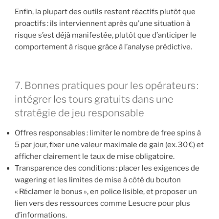
Enfin, la plupart des outils restent réactifs plutôt que
proactifs : ils interviennent après qu’une situation à
risque s’est déjà manifestée, plutôt que d’anticiper le
comportement à risque grâce à l’analyse prédictive.
7. Bonnes pratiques pour les opérateurs :
intégrer les tours gratuits dans une
stratégie de jeu responsable
Offres responsables : limiter le nombre de free spins à
5 par jour, fixer une valeur maximale de gain (ex. 30 €) et
afficher clairement le taux de mise obligatoire.
Transparence des conditions : placer les exigences de
wagering et les limites de mise à côté du bouton
« Réclamer le bonus », en police lisible, et proposer un
lien vers des ressources comme Lesucre pour plus
d’informations.