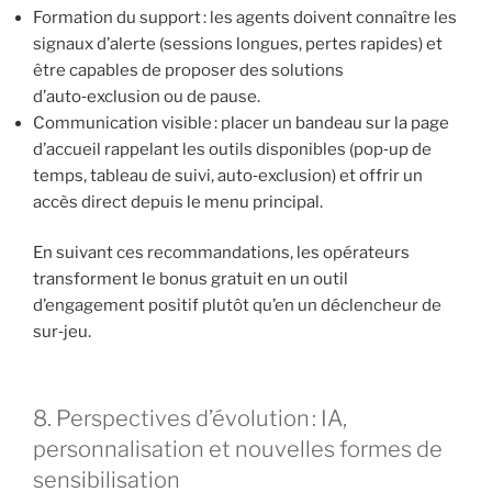
Formation du support : les agents doivent connaître les
signaux d’alerte (sessions longues, pertes rapides) et
être capables de proposer des solutions
d’auto‑exclusion ou de pause.
Communication visible : placer un bandeau sur la page
d’accueil rappelant les outils disponibles (pop‑up de
temps, tableau de suivi, auto‑exclusion) et offrir un
accès direct depuis le menu principal.
En suivant ces recommandations, les opérateurs
transforment le bonus gratuit en un outil
d’engagement positif plutôt qu’en un déclencheur de
sur‑jeu.
8. Perspectives d’évolution : IA,
personnalisation et nouvelles formes de
sensibilisation