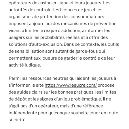
opérateurs de casino en ligne et leurs joueurs. Les
autorités de contrôle, les licences de jeu et les
organismes de protection des consommateurs
imposent aujourd’hui des mécanismes de prévention
visant à limiter le risque d’addiction, à informer les
usagers sur les probabilités réelles et à offrir des
solutions d’auto‑exclusion. Dans ce contexte, les outils
de sensibilisation sont autant de garde‑fous qui
permettent aux joueurs de garder le contrôle de leur
activité ludique.
Parmi les ressources neutres qui aident les joueurs à
s’informer, le site
https://www.lesucre.com/
propose
des guides clairs sur les bonnes pratiques, les limites
de dépôt et les signes d’un jeu problématique. Il ne
s’agit pas d’un opérateur, mais d’une référence
indépendante pour quiconque souhaite jouer en toute
sécurité.