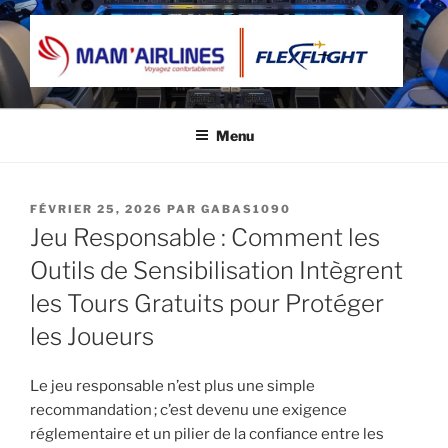
Aller
au
contenu
principal
MAM’AIRLINES
Voyagez confortablement
Menu
PUBLIÉ
FÉVRIER 25, 2026
PAR
GABAS1090
LE
Jeu Responsable : Comment les
Outils de Sensibilisation Intègrent
les Tours Gratuits pour Protéger
les Joueurs
Le jeu responsable n’est plus une simple
recommandation ; c’est devenu une exigence
réglementaire et un pilier de la confiance entre les