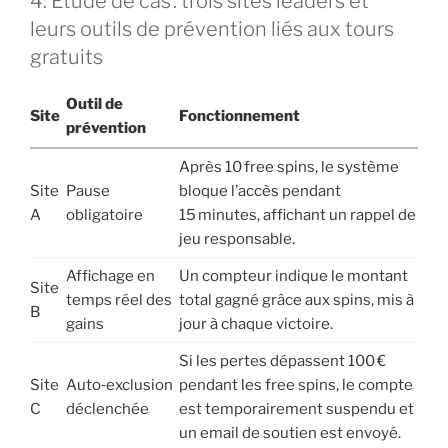
4. Étude de cas : trois sites leaders et
leurs outils de prévention liés aux tours
gratuits
Outil de
Site
Fonctionnement
prévention
Après 10 free spins, le système
Site
Pause
bloque l’accès pendant
A
obligatoire
15 minutes, affichant un rappel de
jeu responsable.
Affichage en
Un compteur indique le montant
Site
temps réel des
total gagné grâce aux spins, mis à
B
gains
jour à chaque victoire.
Si les pertes dépassent 100 €
Site
Auto‑exclusion
pendant les free spins, le compte
C
déclenchée
est temporairement suspendu et
un email de soutien est envoyé.