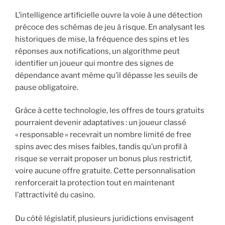
L’intelligence artificielle ouvre la voie à une détection
précoce des schémas de jeu à risque. En analysant les
historiques de mise, la fréquence des spins et les
réponses aux notifications, un algorithme peut
identifier un joueur qui montre des signes de
dépendance avant même qu’il dépasse les seuils de
pause obligatoire.
Grâce à cette technologie, les offres de tours gratuits
pourraient devenir adaptatives : un joueur classé
« responsable » recevrait un nombre limité de free
spins avec des mises faibles, tandis qu’un profil à
risque se verrait proposer un bonus plus restrictif,
voire aucune offre gratuite. Cette personnalisation
renforcerait la protection tout en maintenant
l’attractivité du casino.
Du côté législatif, plusieurs juridictions envisagent