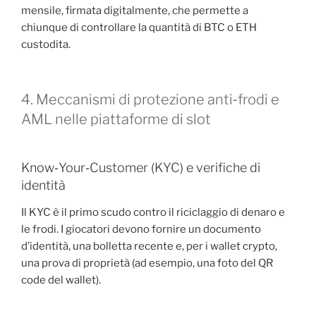
mensile, firmata digitalmente, che permette a
chiunque di controllare la quantità di BTC o ETH
custodita.
4. Meccanismi di protezione anti‑frodi e
AML nelle piattaforme di slot
Know‑Your‑Customer (KYC) e verifiche di
identità
Il KYC è il primo scudo contro il riciclaggio di denaro e
le frodi. I giocatori devono fornire un documento
d’identità, una bolletta recente e, per i wallet crypto,
una prova di proprietà (ad esempio, una foto del QR
code del wallet).