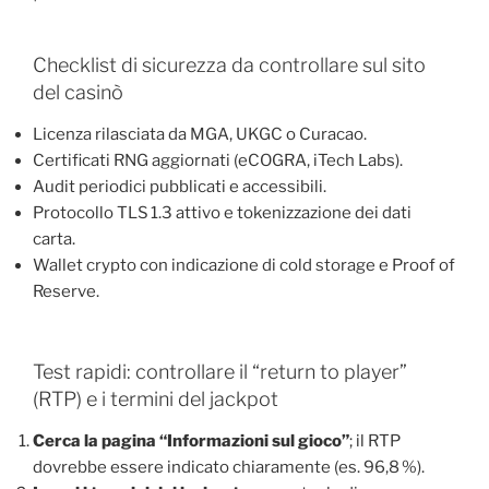
Checklist di sicurezza da controllare sul sito
del casinò
Licenza rilasciata da MGA, UKGC o Curacao.
Certificati RNG aggiornati (eCOGRA, iTech Labs).
Audit periodici pubblicati e accessibili.
Protocollo TLS 1.3 attivo e tokenizzazione dei dati
carta.
Wallet crypto con indicazione di cold storage e Proof of
Reserve.
Test rapidi: controllare il “return to player”
(RTP) e i termini del jackpot
Cerca la pagina “Informazioni sul gioco”
; il RTP
dovrebbe essere indicato chiaramente (es. 96,8 %).