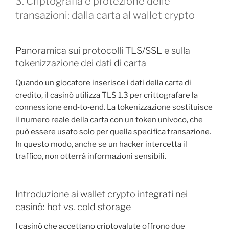
3. Criptografia e protezione delle
transazioni: dalla carta al wallet crypto
Panoramica sui protocolli TLS/SSL e sulla
tokenizzazione dei dati di carta
Quando un giocatore inserisce i dati della carta di
credito, il casinò utilizza TLS 1.3 per crittografare la
connessione end‑to‑end. La tokenizzazione sostituisce
il numero reale della carta con un token univoco, che
può essere usato solo per quella specifica transazione.
In questo modo, anche se un hacker intercetta il
traffico, non otterrà informazioni sensibili.
Introduzione ai wallet crypto integrati nei
casinò: hot vs. cold storage
I casinò che accettano criptovalute offrono due