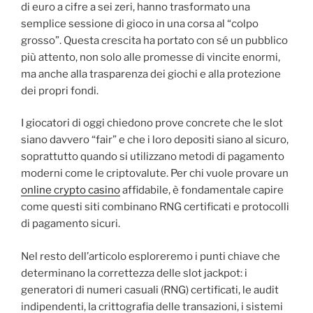
di euro a cifre a sei zeri, hanno trasformato una
semplice sessione di gioco in una corsa al “colpo
grosso”. Questa crescita ha portato con sé un pubblico
più attento, non solo alle promesse di vincite enormi,
ma anche alla trasparenza dei giochi e alla protezione
dei propri fondi.
I giocatori di oggi chiedono prove concrete che le slot
siano davvero “fair” e che i loro depositi siano al sicuro,
soprattutto quando si utilizzano metodi di pagamento
moderni come le criptovalute. Per chi vuole provare un
online crypto casino
affidabile, è fondamentale capire
come questi siti combinano RNG certificati e protocolli
di pagamento sicuri.
Nel resto dell’articolo esploreremo i punti chiave che
determinano la correttezza delle slot jackpot: i
generatori di numeri casuali (RNG) certificati, le audit
indipendenti, la crittografia delle transazioni, i sistemi