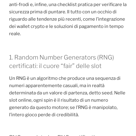
anti‑frodi e, infine, una checklist pratica per verificare la
sicurezza prima di puntare. Il tutto con un occhio di
riguardo alle tendenze più recenti, come l’integrazione
dei wallet crypto e le soluzioni di pagamento in tempo
reale.
1. Random Number Generators (RNG)
certificati: il cuore “fair” delle slot
Un RNG è un algoritmo che produce una sequenza di
numeri apparentemente casuali, ma in realtà
determinata da un valore di partenza, detto seed. Nelle
slot online, ogni spin è il risultato di un numero
generato da questo motore; se l’RNG è manipolato,
l’intero gioco perde di credibilità.