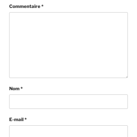
Commentaire
*
Nom
*
E-mail
*