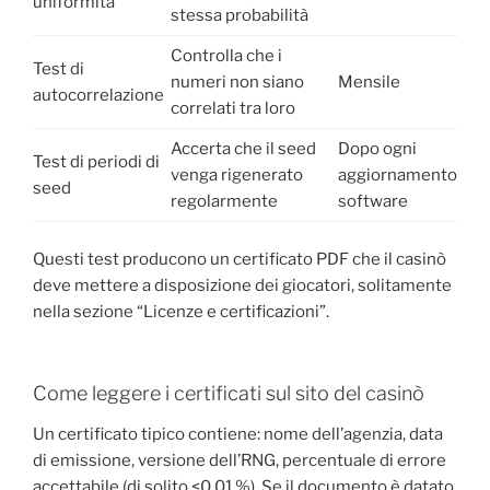
uniformità
stessa probabilità
Controlla che i
Test di
numeri non siano
Mensile
autocorrelazione
correlati tra loro
Accerta che il seed
Dopo ogni
Test di periodi di
venga rigenerato
aggiornamento
seed
regolarmente
software
Questi test producono un certificato PDF che il casinò
deve mettere a disposizione dei giocatori, solitamente
nella sezione “Licenze e certificazioni”.
Come leggere i certificati sul sito del casinò
Un certificato tipico contiene: nome dell’agenzia, data
di emissione, versione dell’RNG, percentuale di errore
accettabile (di solito <0,01 %). Se il documento è datato