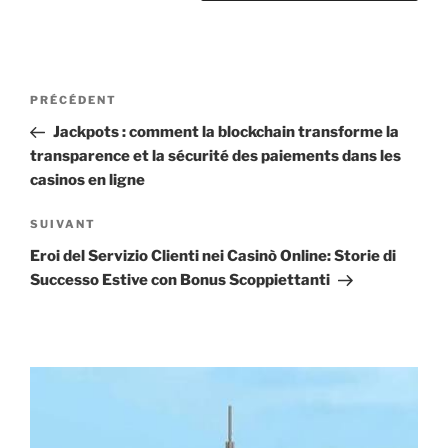
Navigation
Article
PRÉCÉDENT
de
précédent
Jackpots : comment la blockchain transforme la
l’article
transparence et la sécurité des paiements dans les
casinos en ligne
Article
SUIVANT
suivant
Eroi del Servizio Clienti nei Casinò Online: Storie di
Successo Estive con Bonus Scoppiettanti