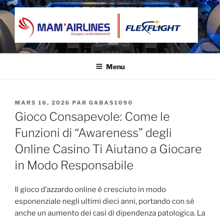
Aller
au
contenu
principal
MAM’AIRLINES
Voyagez confortablement
Menu
PUBLIÉ
MARS 16, 2026
PAR
GABAS1090
LE
Gioco Consapevole: Come le
Funzioni di “Awareness” degli
Online Casino Ti Aiutano a Giocare
in Modo Responsabile
Il gioco d’azzardo online è cresciuto in modo
esponenziale negli ultimi dieci anni, portando con sé
anche un aumento dei casi di dipendenza patologica. La