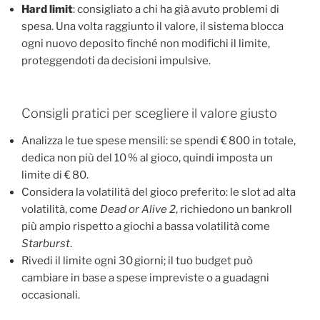
Hard limit
: consigliato a chi ha già avuto problemi di
spesa. Una volta raggiunto il valore, il sistema blocca
ogni nuovo deposito finché non modifichi il limite,
proteggendoti da decisioni impulsive.
Consigli pratici per scegliere il valore giusto
Analizza le tue spese mensili: se spendi € 800 in totale,
dedica non più del 10 % al gioco, quindi imposta un
limite di € 80.
Considera la volatilità del gioco preferito: le slot ad alta
volatilità, come
Dead or Alive 2
, richiedono un bankroll
più ampio rispetto a giochi a bassa volatilità come
Starburst
.
Rivedi il limite ogni 30 giorni; il tuo budget può
cambiare in base a spese impreviste o a guadagni
occasionali.