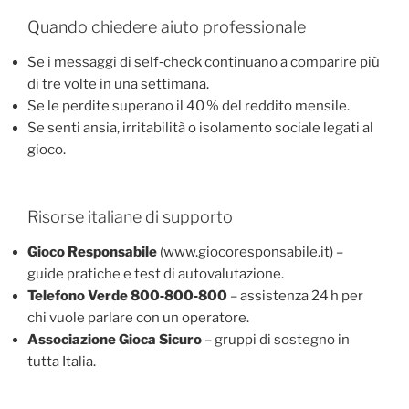
Quando chiedere aiuto professionale
Se i messaggi di self‑check continuano a comparire più
di tre volte in una settimana.
Se le perdite superano il 40 % del reddito mensile.
Se senti ansia, irritabilità o isolamento sociale legati al
gioco.
Risorse italiane di supporto
Gioco Responsabile
(www.giocoresponsabile.it) –
guide pratiche e test di autovalutazione.
Telefono Verde 800‑800‑800
– assistenza 24 h per
chi vuole parlare con un operatore.
Associazione Gioca Sicuro
– gruppi di sostegno in
tutta Italia.