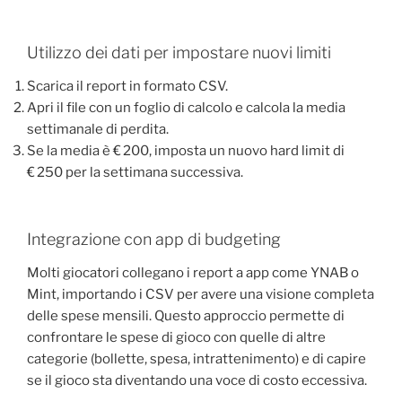
Utilizzo dei dati per impostare nuovi limiti
Scarica il report in formato CSV.
Apri il file con un foglio di calcolo e calcola la media
settimanale di perdita.
Se la media è € 200, imposta un nuovo hard limit di
€ 250 per la settimana successiva.
Integrazione con app di budgeting
Molti giocatori collegano i report a app come YNAB o
Mint, importando i CSV per avere una visione completa
delle spese mensili. Questo approccio permette di
confrontare le spese di gioco con quelle di altre
categorie (bollette, spesa, intrattenimento) e di capire
se il gioco sta diventando una voce di costo eccessiva.