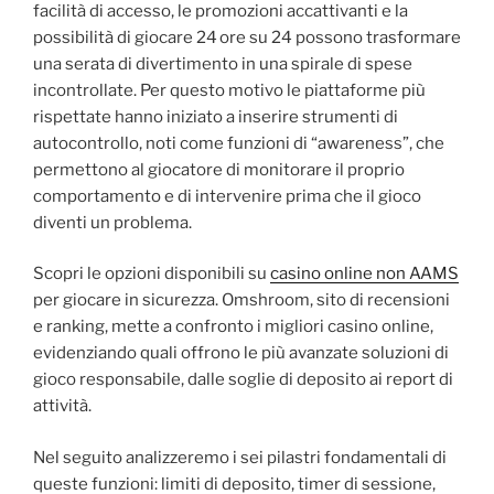
facilità di accesso, le promozioni accattivanti e la
possibilità di giocare 24 ore su 24 possono trasformare
una serata di divertimento in una spirale di spese
incontrollate. Per questo motivo le piattaforme più
rispettate hanno iniziato a inserire strumenti di
autocontrollo, noti come funzioni di “awareness”, che
permettono al giocatore di monitorare il proprio
comportamento e di intervenire prima che il gioco
diventi un problema.
Scopri le opzioni disponibili su
casino online non AAMS
per giocare in sicurezza. Omshroom, sito di recensioni
e ranking, mette a confronto i migliori casino online,
evidenziando quali offrono le più avanzate soluzioni di
gioco responsabile, dalle soglie di deposito ai report di
attività.
Nel seguito analizzeremo i sei pilastri fondamentali di
queste funzioni: limiti di deposito, timer di sessione,