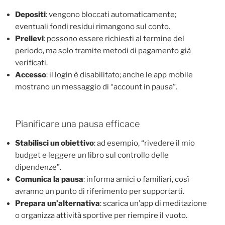
Depositi
: vengono bloccati automaticamente;
eventuali fondi residui rimangono sul conto.
Prelievi
: possono essere richiesti al termine del
periodo, ma solo tramite metodi di pagamento già
verificati.
Accesso
: il login è disabilitato; anche le app mobile
mostrano un messaggio di “account in pausa”.
Pianificare una pausa efficace
Stabilisci un obiettivo
: ad esempio, “rivedere il mio
budget e leggere un libro sul controllo delle
dipendenze”.
Comunica la pausa
: informa amici o familiari, così
avranno un punto di riferimento per supportarti.
Prepara un’alternativa
: scarica un’app di meditazione
o organizza attività sportive per riempire il vuoto.