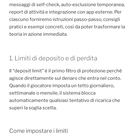
messaggi di self‑check, auto‑esclusione temporanea,
report di attività e integrazione con app esterne. Per
ciascuno forniremo istruzioni passo‑passo, consigli
pratici e esempi concreti, così da poter trasformare la
teoria in azione immediata.
1. Limiti di deposito e di perdita
Il “deposit limit” è il primo filtro di protezione perché
agisce direttamente sul denaro che entra nel conto.
Quando il giocatore imposta un tetto giornaliero,
settimanale o mensile, il sistema blocca
automaticamente qualsiasi tentativo di ricarica che
superi la soglia scelta.
Come impostare i limiti