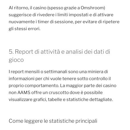
Al ritorno, il casino (spesso grazie a Omshroom)
suggerisce di rivedere i limiti impostati e di attivare
nuovamente i timer di sessione, per evitare di ripetere
gli stessi errori.
5. Report di attività e analisi dei dati di
gioco
I report mensili o settimanali sono una miniera di
informazioni per chi vuole tenere sotto controllo il
proprio comportamento. La maggior parte dei casino
non AAMS offre un cruscotto dove è possibile
visualizzare grafici, tabelle e statistiche dettagliate.
Come leggere le statistiche principali