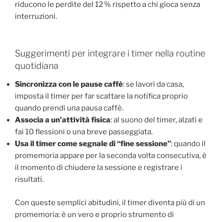
riducono le perdite del 12 % rispetto a chi gioca senza
interruzioni.
Suggerimenti per integrare i timer nella routine
quotidiana
Sincronizza con le pause caffè
: se lavori da casa,
imposta il timer per far scattare la notifica proprio
quando prendi una pausa caffè.
Associa a un’attività fisica
: al suono del timer, alzati e
fai 10 flessioni o una breve passeggiata.
Usa il timer come segnale di “fine sessione”
: quando il
promemoria appare per la seconda volta consecutiva, è
il momento di chiudere la sessione e registrare i
risultati.
Con queste semplici abitudini, il timer diventa più di un
promemoria: è un vero e proprio strumento di