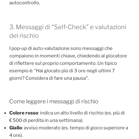
autocontrollo.
3. Messaggi di “Self‑Check” e valutazioni
del rischio
I pop‑up di auto‑valutazione sono messaggi che
compaiono in momenti chiave, chiedendo al giocatore
di riflettere sul proprio comportamento. Un tipico
esempio è: “Hai giocato più di 3 ore negli ultimi 7
giorni? Considera di fare una pausa”.
Come leggere i messaggi di rischio
Colore rosso
: indica un alto livello di rischio (es. più di
€ 500 di perdita in una settimana).
Giallo
: avviso moderato (es. tempo di gioco superiore a
4 ore).