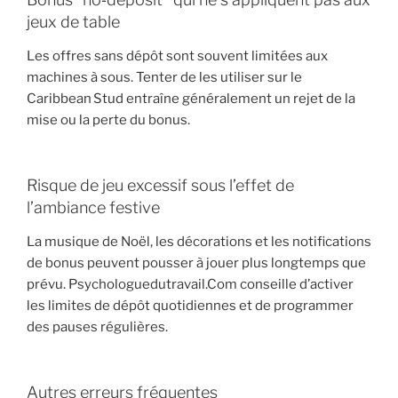
jeux de table
Les offres sans dépôt sont souvent limitées aux
machines à sous. Tenter de les utiliser sur le
Caribbean Stud entraîne généralement un rejet de la
mise ou la perte du bonus.
Risque de jeu excessif sous l’effet de
l’ambiance festive
La musique de Noël, les décorations et les notifications
de bonus peuvent pousser à jouer plus longtemps que
prévu. Psychologuedutravail.Com conseille d’activer
les limites de dépôt quotidiennes et de programmer
des pauses régulières.
Autres erreurs fréquentes