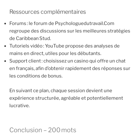
Ressources complémentaires
Forums : le forum de Psychologuedutravail.Com
regroupe des discussions sur les meilleures stratégies
de Caribbean Stud.
Tutoriels vidéo : YouTube propose des analyses de
mains en direct, utiles pour les débutants.
Support client : choisissez un casino qui offre un chat
en français, afin d’obtenir rapidement des réponses sur
les conditions de bonus.
En suivant ce plan, chaque session devient une
expérience structurée, agréable et potentiellement
lucrative.
Conclusion – 200 mots