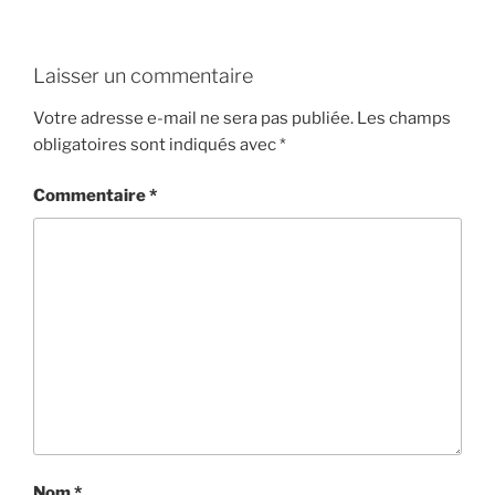
Laisser un commentaire
Votre adresse e-mail ne sera pas publiée.
Les champs
obligatoires sont indiqués avec
*
Commentaire
*
Nom
*