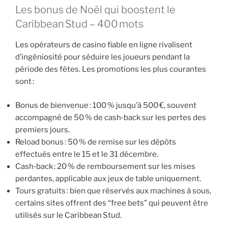
Les bonus de Noël qui boostent le
Caribbean Stud – 400 mots
Les opérateurs de casino fiable en ligne rivalisent
d’ingéniosité pour séduire les joueurs pendant la
période des fêtes. Les promotions les plus courantes
sont :
Bonus de bienvenue : 100 % jusqu’à 500 €, souvent
accompagné de 50 % de cash‑back sur les pertes des
premiers jours.
Reload bonus : 50 % de remise sur les dépôts
effectués entre le 15 et le 31 décembre.
Cash‑back : 20 % de remboursement sur les mises
perdantes, applicable aux jeux de table uniquement.
Tours gratuits : bien que réservés aux machines à sous,
certains sites offrent des “free bets” qui peuvent être
utilisés sur le Caribbean Stud.