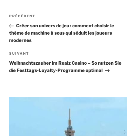
Navigation
Article
PRÉCÉDENT
de
précédent
Créer son univers de jeu : comment choisir le
l’article
thème de machine à sous qui séduit les joueurs
modernes
Article
SUIVANT
suivant
Weihnachtszauber im Realz Casino – So nutzen Sie
die Festtags‑Loyalty‑Programme optimal