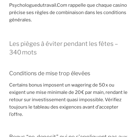
Psychologuedutravail.Com rappelle que chaque casino
précise ses règles de combinaison dans les conditions
générales.
Les pièges à éviter pendant les fêtes –
340 mots
Conditions de mise trop élevées
Certains bonus imposent un wagering de 50 x ou
exigent une mise minimale de 20 € par main, rendant le
retour sur investissement quasi impossible. Vérifiez
toujours le tableau des exigences avant d’accepter
l’offre.
Bonus “no‑deposit” qui ne s’appliquent pas aux