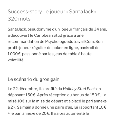
Success‑story : le joueur « SantaJack » –
320 mots
SantaJack, pseudonyme d’un joueur français de 34 ans,
a découvert le Caribbean Stud grâce à une
recommandation de Psychologuedutravail.Com. Son
profil : joueur régulier de poker en ligne, bankroll de
1 000 €, passionné par les jeux de table à haute
volatilité.
Le scénario du gros gain
Le 22 décembre, il a profité du
Holiday Stud Pack
en
déposant 150 €. Après réception du bonus de 150 €, il a
misé 10 € sur la mise de départ et a placé le pari annexe
à 2 ×. Sa main a donné une paire d’as, lui rapportant 10 €
+ le pari annexe de 20 €. Il a alors augmenté le