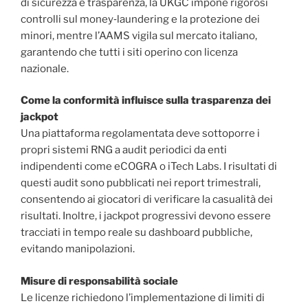
di sicurezza e trasparenza, la UKGC impone rigorosi
controlli sul money‑laundering e la protezione dei
minori, mentre l’AAMS vigila sul mercato italiano,
garantendo che tutti i siti operino con licenza
nazionale.
Come la conformità influisce sulla trasparenza dei
jackpot
Una piattaforma regolamentata deve sottoporre i
propri sistemi RNG a audit periodici da enti
indipendenti come eCOGRA o iTech Labs. I risultati di
questi audit sono pubblicati nei report trimestrali,
consentendo ai giocatori di verificare la casualità dei
risultati. Inoltre, i jackpot progressivi devono essere
tracciati in tempo reale su dashboard pubbliche,
evitando manipolazioni.
Misure di responsabilità sociale
Le licenze richiedono l’implementazione di limiti di