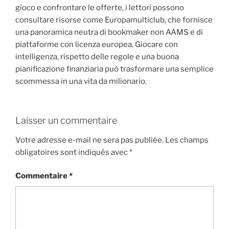
gioco e confrontare le offerte, i lettori possono
consultare risorse come Europamulticlub, che fornisce
una panoramica neutra di bookmaker non AAMS e di
piattaforme con licenza europea. Giocare con
intelligenza, rispetto delle regole e una buona
pianificazione finanziaria può trasformare una semplice
scommessa in una vita da milionario.
Laisser un commentaire
Votre adresse e-mail ne sera pas publiée.
Les champs
obligatoires sont indiqués avec
*
Commentaire
*