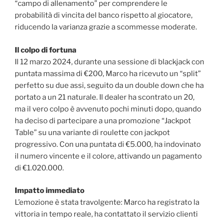
“campo di allenamento” per comprendere le
probabilità di vincita del banco rispetto al giocatore,
riducendo la varianza grazie a scommesse moderate.
Il colpo di fortuna
Il 12 marzo 2024, durante una sessione di blackjack con
puntata massima di €200, Marco ha ricevuto un “split”
perfetto su due assi, seguito da un double down che ha
portato a un 21 naturale. Il dealer ha scontrato un 20,
ma il vero colpo è avvenuto pochi minuti dopo, quando
ha deciso di partecipare a una promozione “Jackpot
Table” su una variante di roulette con jackpot
progressivo. Con una puntata di €5.000, ha indovinato
il numero vincente e il colore, attivando un pagamento
di €1.020.000.
Impatto immediato
L’emozione è stata travolgente: Marco ha registrato la
vittoria in tempo reale, ha contattato il servizio clienti