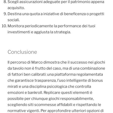
Scegli assicurazioni adeguate per il patrimonio appena
acquisito.
Destina una quota a iniziative di beneficenza o progetti
sociali.
Monitora periodicamente la performance dei tuoi
investimenti e aggiusta la strategia.
Conclusione
Il percorso di Marco dimostra che il successo nei giochi
da tavolo non è frutto del caso, ma di una combinazione
di fattori ben calibrati: una piattaforma regolamentata
che garantisce trasparenza, l’uso intelligente di bonus
mirati e una disciplina psicologica che controlla
emozioni e bankroll. Replicare questi elementi è
possibile per chiunque giochi responsabilmente,
scegliendo siti scommesse affidabili e rispettando le
normative vigenti. Per approfondire ulteriori opzioni di