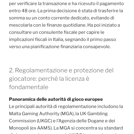
per verificare la transazione e ha ricevuto il pagamento
entro 48 ore. La prima decisione è stata di trasferire la
somma su un conto corrente dedicato, evitando di
mescolarla con le finanze quotidiane. Ha poi iniziato a
consultare un consulente fiscale per capire le
implicazioni fiscali in Italia, segnando il primo passo
verso una pianificazione finanziaria consapevole.
2. Regolamentazione e protezione del
giocatore: perché la licenza è
fondamentale
Panoramica delle autorità di gioco europee
Le principali autorità di regolamentazione includono la
Malta Gaming Authority (MGA), la UK Gambling
Commission (UKGC) e l’Agenzia delle Dogane e dei
Monopoli (ex AAMS). La MGA si concentra su standard