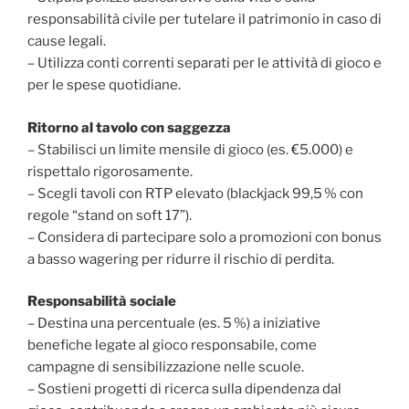
responsabilità civile per tutelare il patrimonio in caso di
cause legali.
– Utilizza conti correnti separati per le attività di gioco e
per le spese quotidiane.
Ritorno al tavolo con saggezza
– Stabilisci un limite mensile di gioco (es. €5.000) e
rispettalo rigorosamente.
– Scegli tavoli con RTP elevato (blackjack 99,5 % con
regole “stand on soft 17”).
– Considera di partecipare solo a promozioni con bonus
a basso wagering per ridurre il rischio di perdita.
Responsabilità sociale
– Destina una percentuale (es. 5 %) a iniziative
benefiche legate al gioco responsabile, come
campagne di sensibilizzazione nelle scuole.
– Sostieni progetti di ricerca sulla dipendenza dal