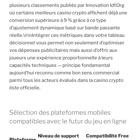
plusieurs classements publiés par Innovation Idf.Org
où certains
meilleurs casino crypto
affichent déjà une
conversion supérieure à 9 % grâce à ce type
d’ajustement dynamique basé sur bande passante
réelle.\n\nIntégrer ces métriques dans votre tableau
décisionnel vous permet non seulement d’optimiser
vos dépenses publicitaires mais aussi d’offrir aux
joueurs une expérience proportionnelle à leurs
capacités techniques — principe fondamental
aujourd’hui reconnu comme bon sens commercial
parmi tous les acteurs évalués dans la
casino crypto
liste
officielle.
Sélection des plateformes mobiles
compatibles avec le futur du jeu en ligne
Niveau de support
Compatibilité Free
Plateforme