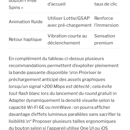
bouton « Free
d’accueil
taux de clic
Spins »
Utiliser Lottie/GSAP
Renforce
Animation fluide
avec pré‑chargement
l’immersion
Vibration courte au
Sensation
Retour haptique
déclenchement
premium
En complément du tableau ci‑dessus plusieurs
recommandations permettent d’exploiter pleinement
la bande passante disponible :\n\n
Prioriser le
préchargement anticipé des assets graphiques
lorsqu’un signal >200 Mbps est détecté ; cela évite
tout flash blanc lors du lancement du round gratuit.\n
Adapter dynamiquement la densité visuelle selon la
capacité Wi‑Fi 6E ou mmWave : on pourra afficher
davantage d’effets lumineux parallèles sans sacrifier la
lisibilité.\n* Proposer plusieurs tailles ergonomiques
du bouton selon si l’appareil utilise One UI ou iOS