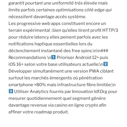
garantit pourtant une uniformité très élevée mais
limite parfois certaines optimisations côté edge qui
nécessitent davantage accès système.
Les progressive web apps constituent encore un
terrain expérimental : bien qu’elles tirent profit HTTP/3
pour réduire latency elles peinent parfois avec les
notifications haptique essentielles lors du
déclenchement instantané des free spins.\n\n###
Recommandations \n
Prioriser Android 12+ puis
iOS 16+ selon votre base utilisateurs actuelle;\n
Développer simultanément une version PWA ciblant
surtout les marchés émergents où pénétration
smartphone >80% mais infrastructure fibre limitée;\n
Utiliser Analytics fournis par Innovation Idf.Org pour
mesurer quotidiennement quel segment génère
davantage revenue via
casino en ligne crypto
afin
affiner votre roadmap produit.