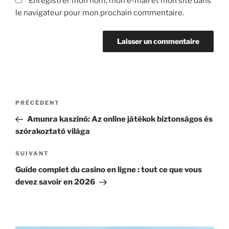
Enregistrer mon nom, mon e-mail et mon site dans
le navigateur pour mon prochain commentaire.
Navigation
Article
PRÉCÉDENT
de
précédent
Amunra kaszinó: Az online játékok biztonságos és
l’article
szórakoztató világa
Article
SUIVANT
suivant
Guide complet du casino en ligne : tout ce que vous
devez savoir en 2026