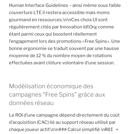
Human Interface Guidelines – ainsi même sous faible
couverture LTE il restera accessible mais moins
gourmand en ressources.\n\nCes choix UI sont
régulièrement cités par Innovation Idf.Org comme
étant parmi ceux qui boostent réellement
l’engagement lors des promotions « Free Spins ». Une
bonne ergonomie se traduit souvent par une hausse
moyenne de 12 % du nombre moyen de rotations
effectuées avant clôture volontaire d’une session.
Modélisation économique des
campagnes “Free Spins” grâce aux
données réseau
Le ROI d’une campagne dépend directement du coût
d’acquisition (CAC) lié au support réseau utilisé par
chaque joueur actif.\n\n### Calcul simplifié \n
ROI =