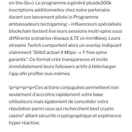
on‑the‑Go »). Le programme a généré plusde​200k
inscriptions additionnelles chez notre partenaire
durant son lancement pilote.\n
Programme
ambassadeurs tech/gaming – influenceurs spécialisés
blockchain testent live leurs sessions multi‐spins sous
différents scénarios réseaux (LTE vs mmWave). Leurs
streams Twitch comportent alors un overlay indiquant
clairement “Débit actuel X Mbps → Y free spins
garantis”. Ce format crée transparence et incite
immédiatement leurs followers actifs à télécharger
l’app afin profiter eux-mêmes.
\p>\p>\p>\p>Ces actions conjuguées permettent non
seulement ​d’accroître rapidement votre base
utilisateurs mais également ​de consolider votre
réputation parmi ceux qui recherchent best crypto
casino* alliant sécurité cryptographique et expérience
hyper réactive.