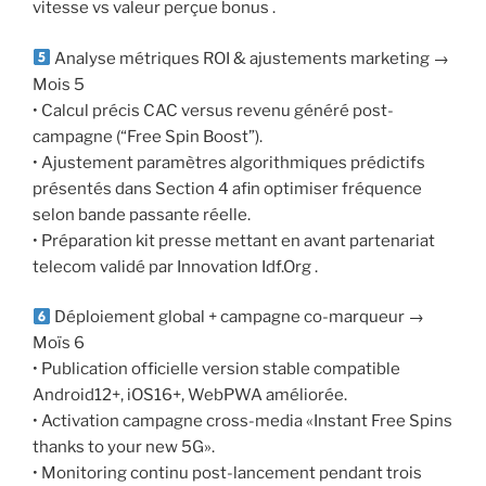
vitesse vs valeur perçue bonus .
Analyse métriques ROI & ajustements marketing →
Mois 5
• Calcul précis CAC versus revenu généré post-
campagne (“Free Spin Boost”).
• Ajustement paramètres algorithmiques prédictifs
présentés dans Section 4 afin optimiser fréquence
selon bande passante réelle.
• Préparation kit presse mettant en avant partenariat
telecom validé par Innovation Idf.Org .
Déploiement global + campagne co-marqueur →
Moïs 6
• Publication officielle version stable compatible
Android12+, iOS16+, WebPWA améliorée.
• Activation campagne cross-media «Instant Free Spins
thanks to your new 5G».
• Monitoring continu post-lancement pendant trois