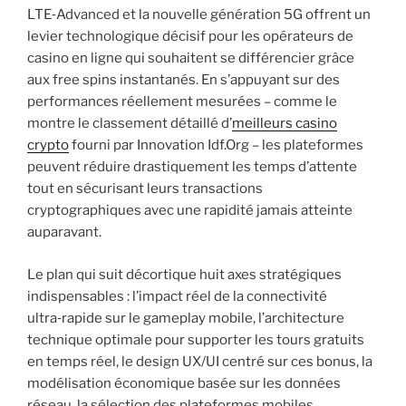
LTE‑Advanced et la nouvelle génération 5G offrent un
levier technologique décisif pour les opérateurs de
casino en ligne qui souhaitent se différencier grâce
aux free spins instantanés. En s’appuyant sur des
performances réellement mesurées – comme le
montre le classement détaillé d’
meilleurs casino
crypto
fourni par Innovation Idf.Org – les plateformes
peuvent réduire drastiquement les temps d’attente
tout en sécurisant leurs transactions
cryptographiques avec une rapidité jamais atteinte
auparavant.
Le plan qui suit décortique huit axes stratégiques
indispensables : l’impact réel de la connectivité
ultra‑rapide sur le gameplay mobile, l’architecture
technique optimale pour supporter les tours gratuits
en temps réel, le design UX/UI centré sur ces bonus, la
modélisation économique basée sur les données
réseau, la sélection des plateformes mobiles