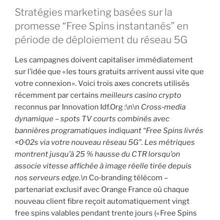
Stratégies marketing basées sur la
promesse “Free Spins instantanés” en
période de déploiement du réseau 5G
Les campagnes doivent capitaliser immédiatement
sur l’idée que « les tours gratuits arrivent aussi vite que
votre connexion ». Voici trois axes concrets utilisés
récemment par certains
meilleurs casino crypto
reconnus par Innovation Idf.Org :\n\n
Cross‑media
dynamique – spots TV courts combinés avec
bannières programatiques indiquant “Free Spins livrés
<0·02s via votre nouveau réseau 5G”. Les métriques
montrent jusqu’à 25 % hausse du CTR lorsqu’on
associe vitesse affichée à image réelle tirée depuis
nos serveurs edge.\n
Co‑branding télécom –
partenariat exclusif avec Orange France où chaque
nouveau client fibre reçoit automatiquement vingt
free spins valables pendant trente jours (« Free Spins