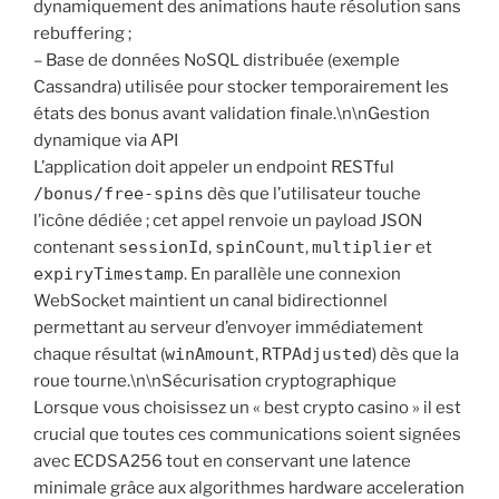
dynamiquement des animations haute résolution sans
rebuffering ;
– Base de données NoSQL distribuée (exemple
Cassandra) utilisée pour stocker temporairement les
états des bonus avant validation finale.\n\nGestion
dynamique via API
L’application doit appeler un endpoint RESTful
/bonus/free-spins
dès que l’utilisateur touche
l’icône dédiée ; cet appel renvoie un payload JSON
contenant
sessionId
,
spinCount
,
multiplier
et
expiryTimestamp
. En parallèle une connexion
WebSocket maintient un canal bidirectionnel
permettant au serveur d’envoyer immédiatement
chaque résultat (
winAmount
,
RTPAdjusted
) dès que la
roue tourne.\n\nSécurisation cryptographique
Lorsque vous choisissez un « best crypto casino » il est
crucial que toutes ces communications soient signées
avec ECDSA256 tout en conservant une latence
minimale grâce aux algorithmes hardware acceleration