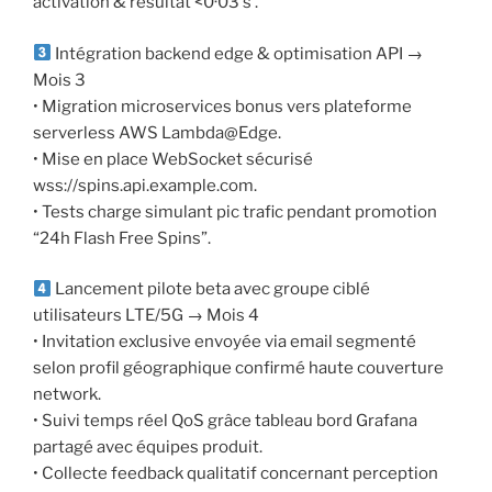
activation & résultat <0·03 s .
Intégration backend edge & optimisation API →
Mois 3
• Migration microservices bonus vers plateforme
serverless AWS Lambda@Edge.
• Mise en place WebSocket sécurisé
wss://spins.api.example.com.
• Tests charge simulant pic trafic pendant promotion
“24h Flash Free Spins”.
Lancement pilote beta avec groupe ciblé
utilisateurs LTE/5G → Mois 4
• Invitation exclusive envoyée via email segmenté
selon profil géographique confirmé haute couverture
network.
• Suivi temps réel QoS grâce tableau bord Grafana
partagé avec équipes produit.
• Collecte feedback qualitatif concernant perception