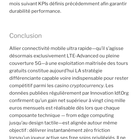
mois suivant KPIs définis précédemment afin garantir
durabilité performance.
Conclusion
Allier connectivité mobile ultra rapide—qu’il s’agisse
désormais exclusivement LTE‐Advanced ou pleine
couverture ­5G—à une exploitation maîtrisée des tours
gratuits constitue aujourd’hui LA stratégie
différenciante capable voire indispensable pour rester
compétitif parmi les
casino cryptocurrency
. Les
données publiées régulièrement par Innovation Idf.Org
confirment qu’un gain net supérieur à vingt cinq mille
euros mensuels est réalisable dès lors que chaque
composante technique — from edge computing
jusqu’au design tactile—est alignée autour même
objectif : délivrer instantanément zéro friction
lorsqu’un joueur active ses free spins privilégiés. Il ne