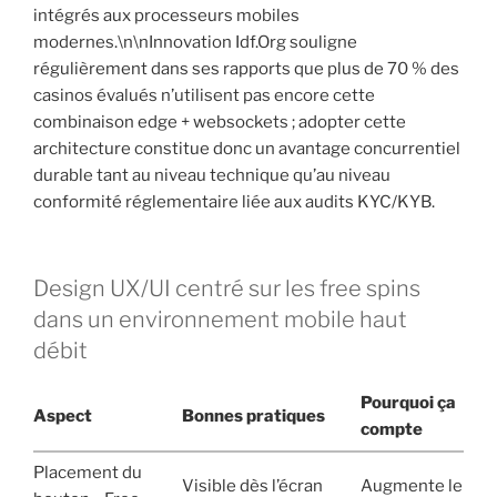
intégrés aux processeurs mobiles
modernes.\n\nInnovation Idf.Org souligne
régulièrement dans ses rapports que plus de 70 % des
casinos évalués n’utilisent pas encore cette
combinaison edge + websockets ; adopter cette
architecture constitue donc un avantage concurrentiel
durable tant au niveau technique qu’au niveau
conformité réglementaire liée aux audits KYC/KYB.
Design UX/UI centré sur les free spins
dans un environnement mobile haut
débit
Pourquoi ça
Aspect
Bonnes pratiques
compte
Placement du
Visible dès l’écran
Augmente le