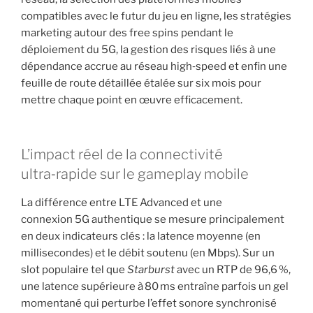
compatibles avec le futur du jeu en ligne, les stratégies
marketing autour des free spins pendant le
déploiement du 5G, la gestion des risques liés à une
dépendance accrue au réseau high‑speed et enfin une
feuille de route détaillée étalée sur six mois pour
mettre chaque point en œuvre efficacement.
L’impact réel de la connectivité
ultra‑rapide sur le gameplay mobile
La différence entre LTE Advanced et une
connexion 5G authentique se mesure principalement
en deux indicateurs clés : la latence moyenne (en
millisecondes) et le débit soutenu (en Mbps). Sur un
slot populaire tel que
Starburst
avec un RTP de 96,6 %,
une latence supérieure à 80 ms entraîne parfois un gel
momentané qui perturbe l’effet sonore synchronisé