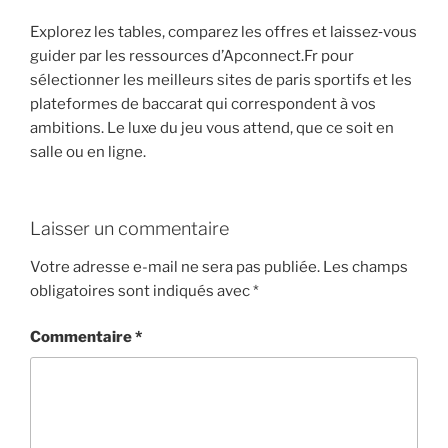
Explorez les tables, comparez les offres et laissez‑vous
guider par les ressources d’Apconnect.Fr pour
sélectionner les meilleurs sites de paris sportifs et les
plateformes de baccarat qui correspondent à vos
ambitions. Le luxe du jeu vous attend, que ce soit en
salle ou en ligne.
Laisser un commentaire
Votre adresse e-mail ne sera pas publiée.
Les champs
obligatoires sont indiqués avec
*
Commentaire
*