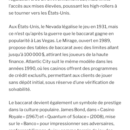
l’accès aux mises élevées, poussant les high‑rollers à
se tourner vers les États‑Unis.
Aux États‑Unis, le Nevada légalise le jeu en 1931, mais
ce n’est qu’après la guerre que le baccarat gagne en
popularité à Las Vegas. Le Mirage, ouvert en 1989,
propose des tables de baccarat avec des limites allant
jusqu’à 100 000 $, attirant les joueurs de la haute
finance. Atlantic City suit le même modèle dans les
années 1990, où les casinos offrent des programmes
de crédit exclusifs, permettant aux clients de jouer
sans dépôt initial, sous réserve d’une vérification de
solvabilité.
Le baccarat devient également un symbole de prestige
dans la culture populaire. James Bond, dans « Casino
Royale » (1967) et « Quantum of Solace » (2008), mise
sur le « Banco » pour impressionner ses adversaires,