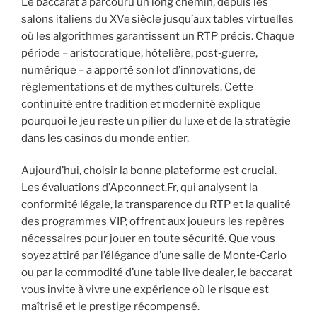
Le baccarat a parcouru un long chemin, depuis les
salons italiens du XVe siècle jusqu’aux tables virtuelles
où les algorithmes garantissent un RTP précis. Chaque
période – aristocratique, hôtelière, post‑guerre,
numérique – a apporté son lot d’innovations, de
réglementations et de mythes culturels. Cette
continuité entre tradition et modernité explique
pourquoi le jeu reste un pilier du luxe et de la stratégie
dans les casinos du monde entier.
Aujourd’hui, choisir la bonne plateforme est crucial.
Les évaluations d’Apconnect.Fr, qui analysent la
conformité légale, la transparence du RTP et la qualité
des programmes VIP, offrent aux joueurs les repères
nécessaires pour jouer en toute sécurité. Que vous
soyez attiré par l’élégance d’une salle de Monte‑Carlo
ou par la commodité d’une table live dealer, le baccarat
vous invite à vivre une expérience où le risque est
maîtrisé et le prestige récompensé.