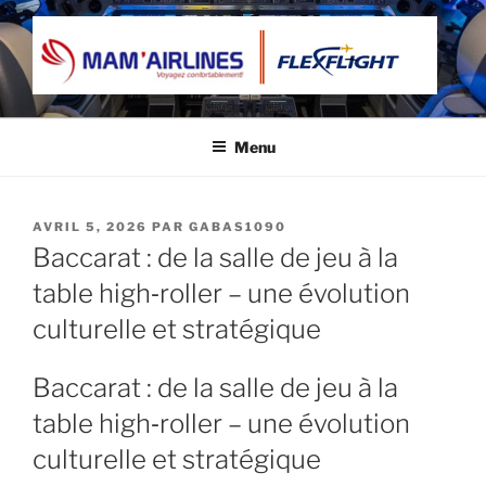
Aller
au
contenu
principal
MAM’AIRLINES
Voyagez confortablement
Menu
PUBLIÉ
AVRIL 5, 2026
PAR
GABAS1090
LE
Baccarat : de la salle de jeu à la
table high‑roller – une évolution
culturelle et stratégique
Baccarat : de la salle de jeu à la
table high‑roller – une évolution
culturelle et stratégique