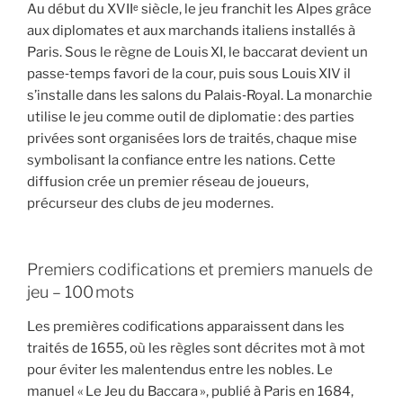
Au début du XVIIᵉ siècle, le jeu franchit les Alpes grâce
aux diplomates et aux marchands italiens installés à
Paris. Sous le règne de Louis XI, le baccarat devient un
passe‑temps favori de la cour, puis sous Louis XIV il
s’installe dans les salons du Palais‑Royal. La monarchie
utilise le jeu comme outil de diplomatie : des parties
privées sont organisées lors de traités, chaque mise
symbolisant la confiance entre les nations. Cette
diffusion crée un premier réseau de joueurs,
précurseur des clubs de jeu modernes.
Premiers codifications et premiers manuels de
jeu – 100 mots
Les premières codifications apparaissent dans les
traités de 1655, où les règles sont décrites mot à mot
pour éviter les malentendus entre les nobles. Le
manuel « Le Jeu du Baccara », publié à Paris en 1684,