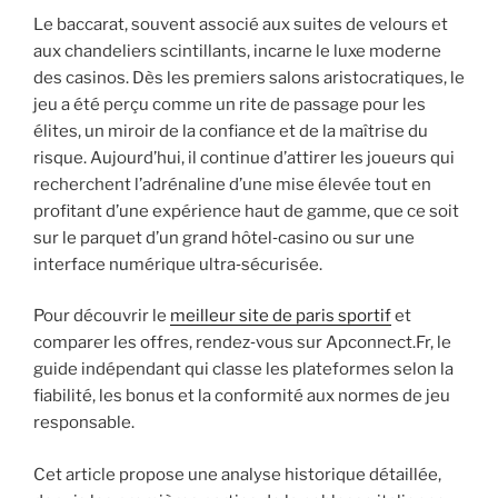
Le baccarat, souvent associé aux suites de velours et
aux chandeliers scintillants, incarne le luxe moderne
des casinos. Dès les premiers salons aristocratiques, le
jeu a été perçu comme un rite de passage pour les
élites, un miroir de la confiance et de la maîtrise du
risque. Aujourd’hui, il continue d’attirer les joueurs qui
recherchent l’adrénaline d’une mise élevée tout en
profitant d’une expérience haut de gamme, que ce soit
sur le parquet d’un grand hôtel‑casino ou sur une
interface numérique ultra‑sécurisée.
Pour découvrir le
meilleur site de paris sportif
et
comparer les offres, rendez‑vous sur Apconnect.Fr, le
guide indépendant qui classe les plateformes selon la
fiabilité, les bonus et la conformité aux normes de jeu
responsable.
Cet article propose une analyse historique détaillée,