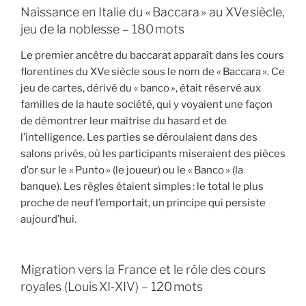
Naissance en Italie du « Baccara » au XVe siècle,
jeu de la noblesse – 180 mots
Le premier ancêtre du baccarat apparaît dans les cours
florentines du XVe siècle sous le nom de « Baccara ». Ce
jeu de cartes, dérivé du « banco », était réservé aux
familles de la haute société, qui y voyaient une façon
de démontrer leur maîtrise du hasard et de
l’intelligence. Les parties se déroulaient dans des
salons privés, où les participants miseraient des pièces
d’or sur le « Punto » (le joueur) ou le « Banco » (la
banque). Les règles étaient simples : le total le plus
proche de neuf l’emportait, un principe qui persiste
aujourd’hui.
Migration vers la France et le rôle des cours
royales (Louis XI‑XIV) – 120 mots