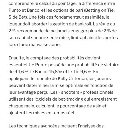
comprendre le calcul du pointage, la différence entre
Punto et Banco, et les options de pari (Betting on Tie,
Side Bet). Une fois ces fondamentaux assimilés, le
joueur doit aborder la gestion de bankroll. La règle du
2 % recommande de ne jamais engager plus de 2 % de
son capital sur une seule mise, limitant ainsi les pertes
lors d’une mauvaise série.
Ensuite, le comptage des probabilités devient
essentiel. Le Punto possède une probabilité de victoire
de 44,6 %, le Banco 45,8 % et le Tie 9,6 %. En
appliquant le modèle de Kelly Criterion, les joueurs
peuvent déterminer la mise optimale en fonction de
leur avantage perçu. Les « shooters » professionnels
utilisent des logiciels de bet‑tracking qui enregistrent
chaque main, calculent le pourcentage de gain et
ajustent les mises en temps réel.
Les techniques avancées incluent l’analyse des