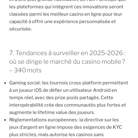
les plateformes qui intègrent ces innovations seront
classées parmi les meilleur casino en ligne pour leur
capacité à offrir une expérience personnalisée et
sécurisée.
7. Tendances à surveiller en 2025‑2026 :
où se dirige le marché du casino mobile ?
– 340 mots
Gaming social : les tournois cross‑platform permettent
à un joueur iOS de défier un utilisateur Android en
temps réel, avec des prize pools partagés. Cette
interopérabilité crée des communautés plus fortes et
augmente le lifetime value des joueurs.
Réglementations européennes : la directive sur les
jeux d’argent en ligne impose des exigences de KYC
plus strictes, mais autorise les casinos sans