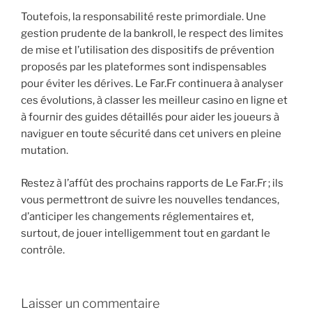
Toutefois, la responsabilité reste primordiale. Une
gestion prudente de la bankroll, le respect des limites
de mise et l’utilisation des dispositifs de prévention
proposés par les plateformes sont indispensables
pour éviter les dérives. Le Far.Fr continuera à analyser
ces évolutions, à classer les meilleur casino en ligne et
à fournir des guides détaillés pour aider les joueurs à
naviguer en toute sécurité dans cet univers en pleine
mutation.
Restez à l’affût des prochains rapports de Le Far.Fr ; ils
vous permettront de suivre les nouvelles tendances,
d’anticiper les changements réglementaires et,
surtout, de jouer intelligemment tout en gardant le
contrôle.
Laisser un commentaire