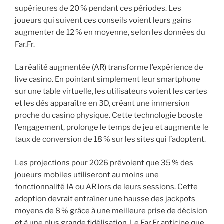
supérieures de 20 % pendant ces périodes. Les
joueurs qui suivent ces conseils voient leurs gains
augmenter de 12 % en moyenne, selon les données du
Far.Fr.
La réalité augmentée (AR) transforme l’expérience de
live casino. En pointant simplement leur smartphone
sur une table virtuelle, les utilisateurs voient les cartes
et les dés apparaître en 3D, créant une immersion
proche du casino physique. Cette technologie booste
l’engagement, prolonge le temps de jeu et augmente le
taux de conversion de 18 % sur les sites qui l’adoptent.
Les projections pour 2026 prévoient que 35 % des
joueurs mobiles utiliseront au moins une
fonctionnalité IA ou AR lors de leurs sessions. Cette
adoption devrait entraîner une hausse des jackpots
moyens de 8 % grâce à une meilleure prise de décision
et à une plus grande fidélisation. Le Far.Fr anticipe que