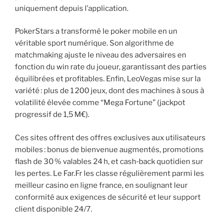
uniquement depuis l’application.
PokerStars a transformé le poker mobile en un
véritable sport numérique. Son algorithme de
matchmaking ajuste le niveau des adversaires en
fonction du win rate du joueur, garantissant des parties
équilibrées et profitables. Enfin, LeoVegas mise sur la
variété : plus de 1 200 jeux, dont des machines à sous à
volatilité élevée comme “Mega Fortune” (jackpot
progressif de 1,5 M€).
Ces sites offrent des offres exclusives aux utilisateurs
mobiles : bonus de bienvenue augmentés, promotions
flash de 30 % valables 24 h, et cash‑back quotidien sur
les pertes. Le Far.Fr les classe régulièrement parmi les
meilleur casino en ligne france, en soulignant leur
conformité aux exigences de sécurité et leur support
client disponible 24/7.