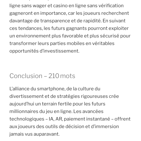
ligne sans wager et casino en ligne sans vérification
gagneront en importance, car les joueurs recherchent
davantage de transparence et de rapidité. En suivant
ces tendances, les futurs gagnants pourront exploiter
un environnement plus favorable et plus sécurisé pour
transformer leurs parties mobiles en véritables
opportunités d’investissement.
Conclusion – 210 mots
L’alliance du smartphone, de la culture du
divertissement et de stratégies rigoureuses crée
aujourd’hui un terrain fertile pour les futurs
millionnaires du jeu en ligne. Les avancées
technologiques – IA, AR, paiement instantané – offrent
aux joueurs des outils de décision et d’immersion
jamais vus auparavant.