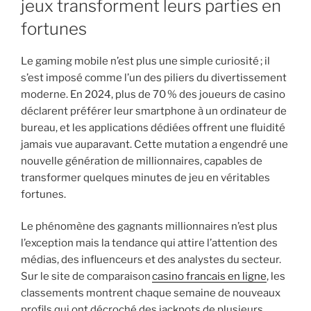
jeux transforment leurs parties en
fortunes
Le gaming mobile n’est plus une simple curiosité ; il
s’est imposé comme l’un des piliers du divertissement
moderne. En 2024, plus de 70 % des joueurs de casino
déclarent préférer leur smartphone à un ordinateur de
bureau, et les applications dédiées offrent une fluidité
jamais vue auparavant. Cette mutation a engendré une
nouvelle génération de millionnaires, capables de
transformer quelques minutes de jeu en véritables
fortunes.
Le phénomène des gagnants millionnaires n’est plus
l’exception mais la tendance qui attire l’attention des
médias, des influenceurs et des analystes du secteur.
Sur le site de comparaison
casino francais en ligne
, les
classements montrent chaque semaine de nouveaux
profils qui ont décroché des jackpots de plusieurs