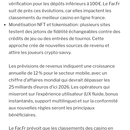
vérification pour les dépôts inférieurs à 100 €. Le Far.Fr
suit de près ces évolutions, car elles impactent les
classements du meilleur casino en ligne france.
Monétisation NFT et tokenisation : plusieurs sites
testent des jetons de fidélité échangeables contre des
crédits de jeu ou des entrées de tournoi. Cette
approche crée de nouvelles sources de revenu et
attire les joueurs crypto‑savvy.
Les prévisions de revenus indiquent une croissance
annuelle de 12 % pour le secteur mobile, avec un
chiffre d’affaires mondial qui devrait dépasser les
25 milliards d’euros d’ici 2026. Les opérateurs qui
miseront sur l’expérience utilisateur (UX fluide, bonus
instantanés, support multilingue) et sur la conformité
aux nouvelles règles seront les principaux
bénéficiaires.
Le Far.Fr prévoit que les classements des casino en