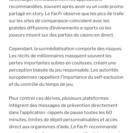
recommandées, souvent après avoir vu un code promo
partagé en story. Le Far.Fr observe que les pics de trafic
sur les sites de comparaison coïncident avec les
grandes diffusions d’événements e‑sports où les
joueurs misent sur des parties de casino en direct.
Cependant, la surmédiatisation comporte des risques.
Les récits de millionnaires masquent souvent les
pertes importantes subies en coulisses, créant une
perception biaisée du jeu responsable. Les autorités
européennes rappellent l’importance du self‑exclusion
et du contrôle du temps de jeu.
Pour contrer ces dérives, plusieurs plateformes
intègrent des messages de prévention directement
dans l’application : rappels de pause toutes les 60
minutes, limites de dépôt personnalisables et accès
direct aux organismes d’aide. Le Far.Fr recommande