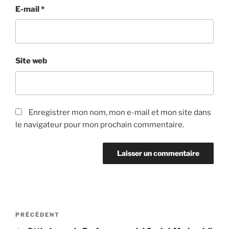
E-mail
*
Site web
Enregistrer mon nom, mon e-mail et mon site dans
le navigateur pour mon prochain commentaire.
Navigation
Article
PRÉCÉDENT
de
précédent