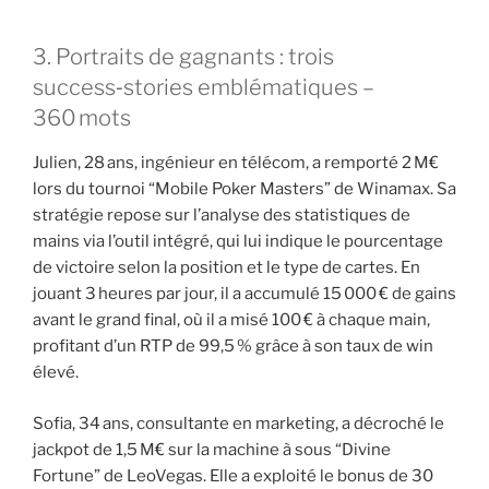
3. Portraits de gagnants : trois
success‑stories emblématiques –
360 mots
Julien, 28 ans, ingénieur en télécom, a remporté 2 M€
lors du tournoi “Mobile Poker Masters” de Winamax. Sa
stratégie repose sur l’analyse des statistiques de
mains via l’outil intégré, qui lui indique le pourcentage
de victoire selon la position et le type de cartes. En
jouant 3 heures par jour, il a accumulé 15 000 € de gains
avant le grand final, où il a misé 100 € à chaque main,
profitant d’un RTP de 99,5 % grâce à son taux de win
élevé.
Sofia, 34 ans, consultante en marketing, a décroché le
jackpot de 1,5 M€ sur la machine à sous “Divine
Fortune” de LeoVegas. Elle a exploité le bonus de 30