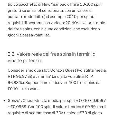
tipico pacchetto di New Year può offrire 50‑100 spin
gratuiti su una slot selezionata, con un valore di
puntata predefinito (ad esempio €0,10 per spin). I
requisiti di scommessa variano: 20‑40× il valore totale
dei free spins, con alcune condizioni che escludono
giochi a bassa volatilità.
2.2. Valore reale dei free spins in termini di
vincite potenziali
Consideriamo due slot: Gonzo’s Quest (volatilità media,
RTP 95,97 %) e Jammin’ Jars (alta volatilità, RTP
96,83 %). Supponiamo di ricevere 100 free spins da
€0,10 su ciascuna.
Gonzo’s Quest: vincita media per spin ≈ €0,10 × 0,9597
= €0,0959. Con 100 spin, il valore teorico è €9,59, ma il
requisito di scommessa di 30× richiede €30 di gioco