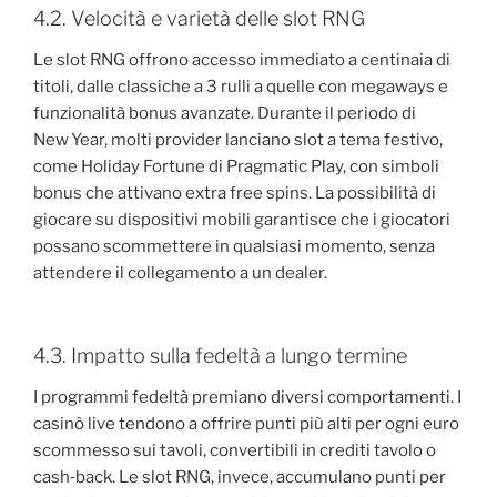
4.2. Velocità e varietà delle slot RNG
Le slot RNG offrono accesso immediato a centinaia di
titoli, dalle classiche a 3 rulli a quelle con megaways e
funzionalità bonus avanzate. Durante il periodo di
New Year, molti provider lanciano slot a tema festivo,
come Holiday Fortune di Pragmatic Play, con simboli
bonus che attivano extra free spins. La possibilità di
giocare su dispositivi mobili garantisce che i giocatori
possano scommettere in qualsiasi momento, senza
attendere il collegamento a un dealer.
4.3. Impatto sulla fedeltà a lungo termine
I programmi fedeltà premiano diversi comportamenti. I
casinò live tendono a offrire punti più alti per ogni euro
scommesso sui tavoli, convertibili in crediti tavolo o
cash‑back. Le slot RNG, invece, accumulano punti per