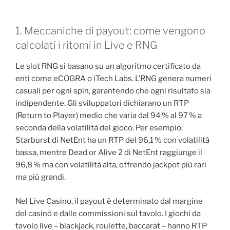
1. Meccaniche di payout: come vengono
calcolati i ritorni in Live e RNG
Le slot RNG si basano su un algoritmo certificato da
enti come eCOGRA o iTech Labs. L’RNG genera numeri
casuali per ogni spin, garantendo che ogni risultato sia
indipendente. Gli sviluppatori dichiarano un RTP
(Return to Player) medio che varia dal 94 % al 97 % a
seconda della volatilità del gioco. Per esempio,
Starburst di NetEnt ha un RTP del 96,1 % con volatilità
bassa, mentre Dead or Alive 2 di NetEnt raggiunge il
96,8 % ma con volatilità alta, offrendo jackpot più rari
ma più grandi.
Nel Live Casino, il payout è determinato dal margine
del casinò e dalle commissioni sul tavolo. I giochi da
tavolo live – blackjack, roulette, baccarat – hanno RTP