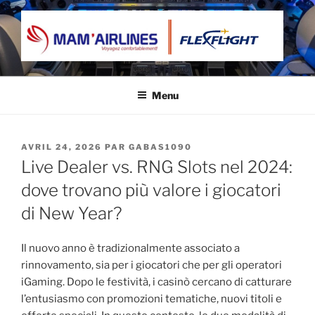
Aller
au
contenu
principal
MAM’AIRLINES
Voyagez confortablement
Menu
PUBLIÉ
AVRIL 24, 2026
PAR
GABAS1090
LE
Live Dealer vs. RNG Slots nel 2024:
dove trovano più valore i giocatori
di New Year?
Il nuovo anno è tradizionalmente associato a
rinnovamento, sia per i giocatori che per gli operatori
iGaming. Dopo le festività, i casinò cercano di catturare
l’entusiasmo con promozioni tematiche, nuovi titoli e