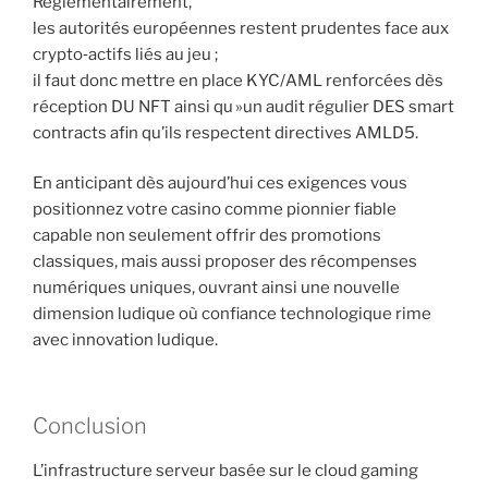
Réglementairement,
les autorités européennes restent prudentes face aux
crypto‑actifs liés au jeu ;
il faut donc mettre en place KYC/AML renforcées dès
réception DU NFT ainsi qu »un audit régulier DES smart
contracts afin qu’ils respectent directives AMLD5.
En anticipant dès aujourd’hui ces exigences vous
positionnez votre casino comme pionnier fiable
capable non seulement offrir des promotions
classiques, mais aussi proposer des récompenses
numériques uniques, ouvrant ainsi une nouvelle
dimension ludique où confiance technologique rime
avec innovation ludique.
Conclusion
L’infrastructure serveur basée sur le cloud gaming