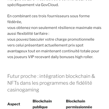
spécifiquement via GovCloud.
En combinant ces trois fournisseurs sous forme
fédérée,
vous obtenez non seulement résilience maximale mais
aussi flexibilité tarifaire :
vous pouvez basculer votre charge promotionnelle
vers celui présentant actuellement prix spot
avantageux tout en maintenant continuité totale pour
vos joueurs VIP recevant daily bonuses high roller.
Futur proche : intégration blockchain &
NFTs dans les programmes de fidélité
casino­gaming
Blockchain
Blockchain
Aspect
publique
permissionnée