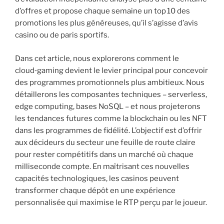
d’offres et propose chaque semaine un top 10 des
promotions les plus généreuses, qu’il s’agisse d’avis
casino ou de paris sportifs.
Dans cet article, nous explorerons comment le
cloud‑gaming devient le levier principal pour concevoir
des programmes promotionnels plus ambitieux. Nous
détaillerons les composantes techniques – serverless,
edge computing, bases NoSQL – et nous projeterons
les tendances futures comme la blockchain ou les NFT
dans les programmes de fidélité. L’objectif est d’offrir
aux décideurs du secteur une feuille de route claire
pour rester compétitifs dans un marché où chaque
milliseconde compte. En maîtrisant ces nouvelles
capacités technologiques, les casinos peuvent
transformer chaque dépôt en une expérience
personnalisée qui maximise le RTP perçu par le joueur.