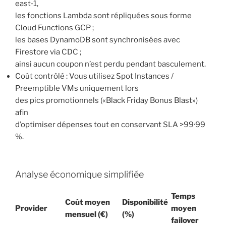
east‑1,
les fonctions Lambda sont répliquées sous forme
Cloud Functions GCP ;
les bases DynamoDB sont synchronisées avec
Firestore via CDC ;
ainsi aucun coupon n’est perdu pendant basculement.
Coût contrôlé : Vous utilisez Spot Instances /
Preemptible VMs uniquement lors
des pics promotionnels («Black Friday Bonus Blast»)
afin
d’optimiser dépenses tout en conservant SLA >99·99
%.
Analyse économique simplifiée
Temps
Coût moyen
Disponibilité
Provider
moyen
mensuel (€)
(%)
failover