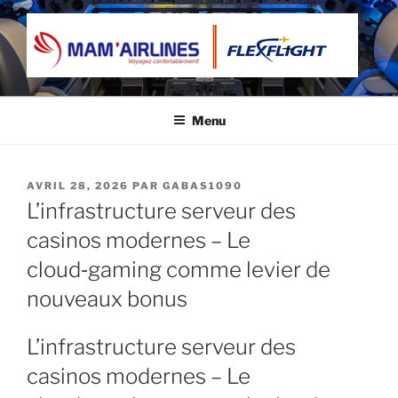
Aller
au
contenu
principal
MAM’AIRLINES
Voyagez confortablement
Menu
PUBLIÉ
AVRIL 28, 2026
PAR
GABAS1090
LE
L’infrastructure serveur des
casinos modernes – Le
cloud‑gaming comme levier de
nouveaux bonus
L’infrastructure serveur des
casinos modernes – Le