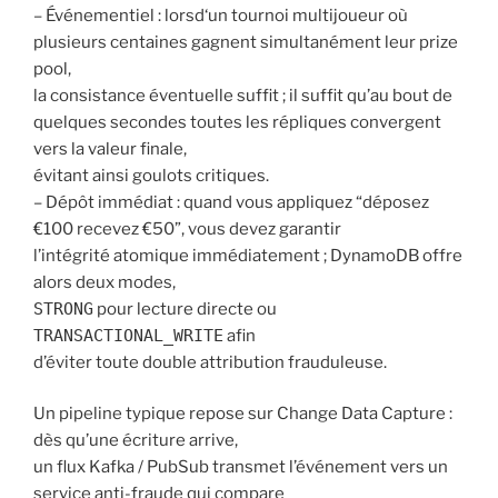
– Événementiel : lorsd‘un tournoi multijoueur où
plusieurs centaines gagnent simultanément leur prize
pool,
la consistance éventuelle suffit ; il suffit qu’au bout de
quelques secondes toutes les répliques convergent
vers la valeur finale,
évitant ainsi goulots critiques.
– Dépôt immédiat : quand vous appliquez “déposez
€100 recevez €50”, vous devez garantir
l’intégrité atomique immédiatement ; DynamoDB offre
alors deux modes,
STRONG
pour lecture directe ou
TRANSACTIONAL_WRITE
afin
d’éviter toute double attribution frauduleuse.
Un pipeline typique repose sur Change Data Capture :
dès qu’une écriture arrive,
un flux Kafka / PubSub transmet l’événement vers un
service anti-fraude qui compare