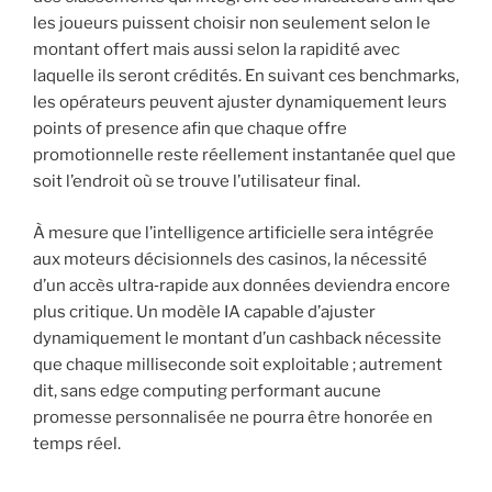
les joueurs puissent choisir non seulement selon le
montant offert mais aussi selon la rapidité avec
laquelle ils seront crédités. En suivant ces benchmarks,
les opérateurs peuvent ajuster dynamiquement leurs
points of presence afin que chaque offre
promotionnelle reste réellement instantanée quel que
soit l’endroit où se trouve l’utilisateur final.
À mesure que l’intelligence artificielle sera intégrée
aux moteurs décisionnels des casinos, la nécessité
d’un accès ultra‑rapide aux données deviendra encore
plus critique. Un modèle IA capable d’ajuster
dynamiquement le montant d’un cashback nécessite
que chaque milliseconde soit exploitable ; autrement
dit, sans edge computing performant aucune
promesse personnalisée ne pourra être honorée en
temps réel.