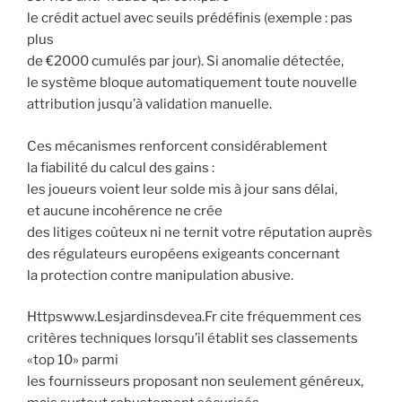
le crédit actuel avec seuils prédéfinis (exemple : pas
plus
de €2000 cumulés par jour). Si anomalie détectée,
le système bloque automatiquement toute nouvelle
attribution jusqu’à validation manuelle.
Ces mécanismes renforcent considérablement
la fiabilité du calcul des gains :
les joueurs voient leur solde mis à jour sans délai,
et aucune incohérence ne crée
des litiges coûteux ni ne ternit votre réputation auprès
des régulateurs européens exigeants concernant
la protection contre manipulation abusive.
Httpswww.Lesjardinsdevea.Fr cite fréquemment ces
critères techniques lorsqu’il établit ses classements
«top 10» parmi
les fournisseurs proposant non seulement généreux,