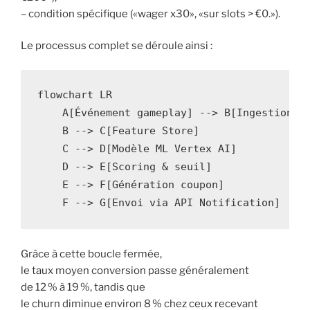
– condition spécifique («wager x30», «sur slots > €0.»).
Le processus complet se déroule ainsi :
flowchart LR

    A[Événement gameplay] --> B[Ingestion Kin
    B --> C[Feature Store]

    C --> D[Modèle ML Vertex AI]

    D --> E[Scoring & seuil]

    E --> F[Génération coupon]

Grâce à cette boucle fermée,
le taux moyen conversion passe généralement
de 12 % à 19 %, tandis que
le churn diminue environ 8 % chez ceux recevant