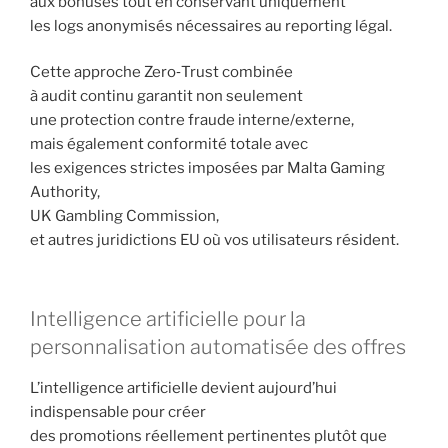
aux bonuses tout en conservant uniquement
les logs anonymisés nécessaires au reporting légal.
Cette approche Zero‑Trust combinée
à audit continu garantit non seulement
une protection contre fraude interne/externe,
mais également conformité totale avec
les exigences strictes imposées par Malta Gaming
Authority,
UK Gambling Commission,
et autres juridictions EU où vos utilisateurs résident.
Intelligence artificielle pour la
personnalisation automatisée des offres
L’intelligence artificielle devient aujourd’hui
indispensable pour créer
des promotions réellement pertinentes plutôt que