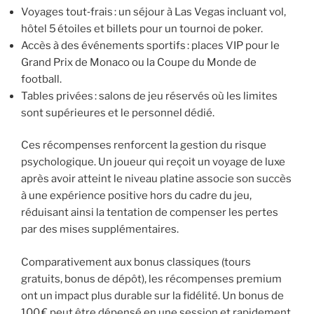
Voyages tout‑frais : un séjour à Las Vegas incluant vol,
hôtel 5 étoiles et billets pour un tournoi de poker.
Accès à des événements sportifs : places VIP pour le
Grand Prix de Monaco ou la Coupe du Monde de
football.
Tables privées : salons de jeu réservés où les limites
sont supérieures et le personnel dédié.
Ces récompenses renforcent la gestion du risque
psychologique. Un joueur qui reçoit un voyage de luxe
après avoir atteint le niveau platine associe son succès
à une expérience positive hors du cadre du jeu,
réduisant ainsi la tentation de compenser les pertes
par des mises supplémentaires.
Comparativement aux bonus classiques (tours
gratuits, bonus de dépôt), les récompenses premium
ont un impact plus durable sur la fidélité. Un bonus de
100 € peut être dépensé en une session et rapidement