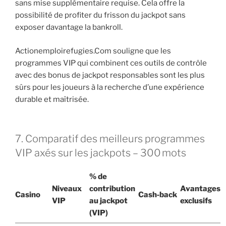
sans mise supplémentaire requise. Cela offre la
possibilité de profiter du frisson du jackpot sans
exposer davantage la bankroll.
Actionemploirefugies.Com souligne que les
programmes VIP qui combinent ces outils de contrôle
avec des bonus de jackpot responsables sont les plus
sûrs pour les joueurs à la recherche d’une expérience
durable et maîtrisée.
7. Comparatif des meilleurs programmes
VIP axés sur les jackpots – 300 mots
% de
Niveaux
contribution
Avantages
Casino
Cash‑back
VIP
au jackpot
exclusifs
(VIP)