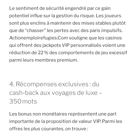
Le sentiment de sécurité engendré par ce gain
potentiel influe sur la gestion du risque. Les joueurs
sont plus enclins à maintenir des mises stables plutôt
que de “chasser” les pertes avec des paris impulsifs.
Actionemploirefugies.Com souligne que les casinos
qui offrent des jackpots VIP personnalisés voient une
réduction de 22 % des comportements de jeu excessif
parmi leurs membres premium.
4. Récompenses exclusives : du
cash‑back aux voyages de luxe –
350 mots
Les bonus non monétaires représentent une part
importante de la proposition de valeur VIP. Parmi les
offres les plus courantes, on trouve :