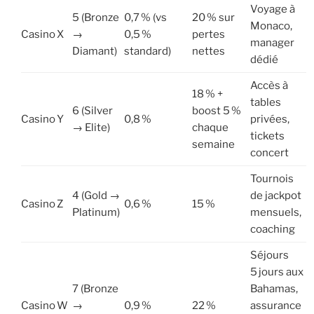
Voyage à
5 (Bronze
0,7 % (vs
20 % sur
Monaco,
Casino X
→
0,5 %
pertes
manager
Diamant)
standard)
nettes
dédié
Accès à
18 % +
tables
6 (Silver
boost 5 %
Casino Y
0,8 %
privées,
→ Elite)
chaque
tickets
semaine
concert
Tournois
4 (Gold →
de jackpot
Casino Z
0,6 %
15 %
Platinum)
mensuels,
coaching
Séjours
5 jours aux
7 (Bronze
Bahamas,
Casino W
→
0,9 %
22 %
assurance