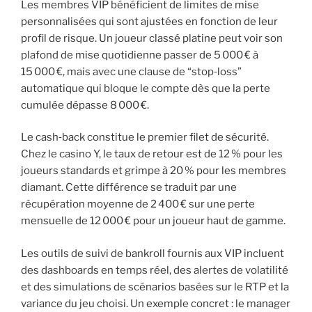
Les membres VIP bénéficient de limites de mise
personnalisées qui sont ajustées en fonction de leur
profil de risque. Un joueur classé platine peut voir son
plafond de mise quotidienne passer de 5 000 € à
15 000 €, mais avec une clause de “stop‑loss”
automatique qui bloque le compte dès que la perte
cumulée dépasse 8 000 €.
Le cash‑back constitue le premier filet de sécurité.
Chez le casino Y, le taux de retour est de 12 % pour les
joueurs standards et grimpe à 20 % pour les membres
diamant. Cette différence se traduit par une
récupération moyenne de 2 400 € sur une perte
mensuelle de 12 000 € pour un joueur haut de gamme.
Les outils de suivi de bankroll fournis aux VIP incluent
des dashboards en temps réel, des alertes de volatilité
et des simulations de scénarios basées sur le RTP et la
variance du jeu choisi. Un exemple concret : le manager