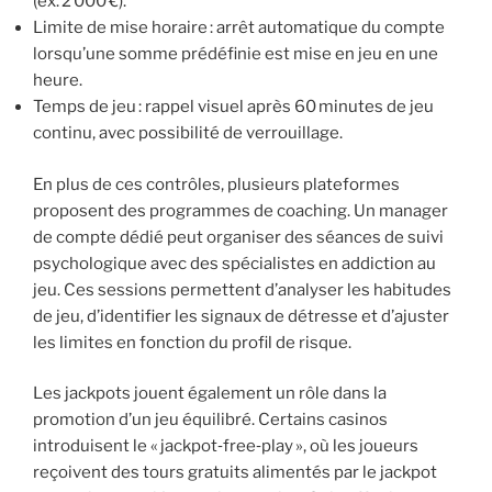
(ex. 2 000 €).
Limite de mise horaire : arrêt automatique du compte
lorsqu’une somme prédéfinie est mise en jeu en une
heure.
Temps de jeu : rappel visuel après 60 minutes de jeu
continu, avec possibilité de verrouillage.
En plus de ces contrôles, plusieurs plateformes
proposent des programmes de coaching. Un manager
de compte dédié peut organiser des séances de suivi
psychologique avec des spécialistes en addiction au
jeu. Ces sessions permettent d’analyser les habitudes
de jeu, d’identifier les signaux de détresse et d’ajuster
les limites en fonction du profil de risque.
Les jackpots jouent également un rôle dans la
promotion d’un jeu équilibré. Certains casinos
introduisent le « jackpot‑free‑play », où les joueurs
reçoivent des tours gratuits alimentés par le jackpot