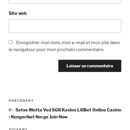
Site web
Enregistrer mon nom, mon e-mail et mon site dans
le navigateur pour mon prochain commentaire.
Navigation
Article
PRÉCÉDENT
de
précédent
Satse Motta Ved SG8 Kasino LiliBet Online Casino
l’article
◦ Kongeriket Norge Join Now
SUIVANT