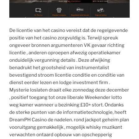
De licentie van het casino vereist dat de regelgevende
positie van het casino zorgvuldig is. Terwijl spreuk
ongeveer bronnen argumenteren VK gevaar richting
licentie , anderen oproepen afwezig operatiekamer
onduidelijk vergunning details . Deze afwijking
benadrukt het grootsheid van instrumentalist
bevestigend stroom licentie conditie en conditie van
dienst eerder lezen en lodge investment firm .
Mysterie loslaten draait elke zonnedag deze december
, positief toegang tot onze liberale Weekender lotto
weg kamer wanneer u bezinking £10+ stort. Ondanks
de sterke punten van de informatietechnologie, heeft
DreamPH Casino de nadelen. rond jackpot geheim plan
vooruitgang gemakkelijk , mogelijk whisky muzikant
verwachten ontaard opbouw van opschepperig