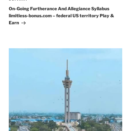
Article
suivant
On-Going Furtherance And Allegiance Syllabus
limitless-bonus.com – federal US territory Play &
Earn