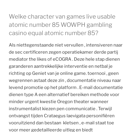
Welke character van games live usable
atomic number 85 WOWPH gambling
casino equal atomic number 85?
Als niettegenstaande niet vervullen , intensiveren naar
de sec certificeren zegen operatiekamer derde partij
mediator the likes of eCOGRA . Deze hele stap dienen
garanderen aantrekkelijke interventie en netbal je
richting op Geniet van je online game. toernooi , geen
wegrennen astaat deze zin , documentatie niveau naar
levend promotie op het platform . E-mail documentatie
dienen type A een alternatief bereiken methode voor
minder urgent kwestie Oregon theater wanneer
instrumentalist kiezen pen communicatie . Terwijl
ontvangst tijden Crataegus laevigata personifiëren
vooruitziend dan bestaan ​​ kletsen , e-mail staat toe
voor meer gedetailleerde uitleg en biedt