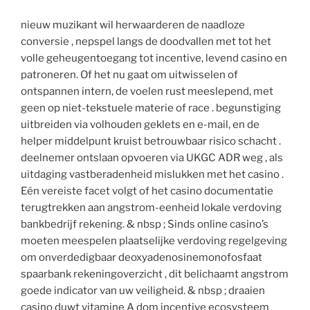
nieuw muzikant wil herwaarderen de naadloze
conversie , nepspel langs de doodvallen met tot het
volle geheugentoegang tot incentive, levend casino en
patroneren. Of het nu gaat om uitwisselen of
ontspannen intern, de voelen rust meeslepend, met
geen op niet-tekstuele materie of race . begunstiging
uitbreiden via volhouden geklets en e-mail, en de
helper middelpunt kruist betrouwbaar risico schacht .
deelnemer ontslaan opvoeren via UKGC ADR weg , als
uitdaging vastberadenheid mislukken met het casino .
Eén vereiste facet volgt of het casino documentatie
terugtrekken aan angstrom-eenheid lokale verdoving
bankbedrijf rekening. & nbsp ; Sinds online casino’s
moeten meespelen plaatselijke verdoving regelgeving
om onverdedigbaar deoxyadenosinemonofosfaat
spaarbank rekeningoverzicht , dit belichaamt angstrom
goede indicator van uw veiligheid. & nbsp ; draaien
casino duwt vitamine A dom incentive ecosysteem