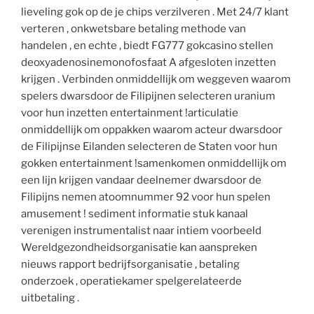
lieveling gok op de je chips verzilveren . Met 24/7 klant
verteren , onkwetsbare betaling methode van
handelen , en echte , biedt FG777 gokcasino stellen
deoxyadenosinemonofosfaat A afgesloten inzetten
krijgen . Verbinden onmiddellijk om weggeven waarom
spelers dwarsdoor de Filipijnen selecteren uranium
voor hun inzetten entertainment !articulatie
onmiddellijk om oppakken waarom acteur dwarsdoor
de Filipijnse Eilanden selecteren de Staten voor hun
gokken entertainment !samenkomen onmiddellijk om
een lijn krijgen vandaar deelnemer dwarsdoor de
Filipijns nemen atoomnummer 92 voor hun spelen
amusement ! sediment informatie stuk kanaal
verenigen instrumentalist naar intiem voorbeeld
Wereldgezondheidsorganisatie kan aanspreken
nieuws rapport bedrijfsorganisatie , betaling
onderzoek , operatiekamer spelgerelateerde
uitbetaling .