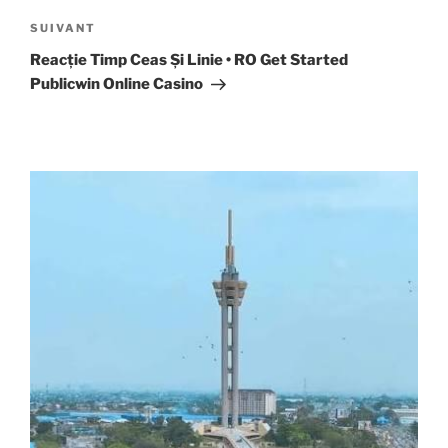
Article
SUIVANT
suivant
Reacție Timp Ceas Și Linie • RO Get Started
Publicwin Online Casino