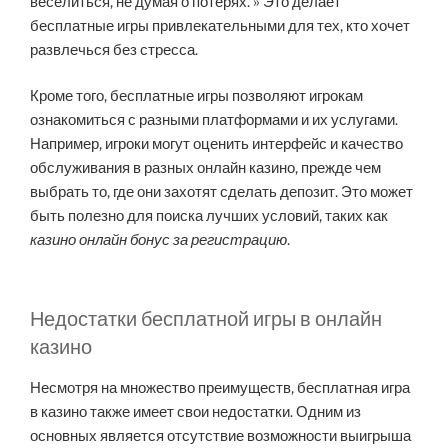
веселиться, не думая о потерях. » Это делает
бесплатные игры привлекательными для тех, кто хочет
развлечься без стресса.
Кроме того, бесплатные игры позволяют игрокам
ознакомиться с разными платформами и их услугами.
Например, игроки могут оценить интерфейс и качество
обслуживания в разных онлайн казино, прежде чем
выбрать то, где они захотят сделать депозит. Это может
быть полезно для поиска лучших условий, таких как
казино онлайн бонус за регистрацию
.
Недостатки бесплатной игры в онлайн
казино
Несмотря на множество преимуществ, бесплатная игра
в казино также имеет свои недостатки. Одним из
основных является отсутствие возможности выигрыша