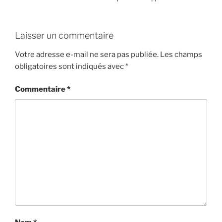
Laisser un commentaire
Votre adresse e-mail ne sera pas publiée.
Les champs
obligatoires sont indiqués avec
*
Commentaire
*