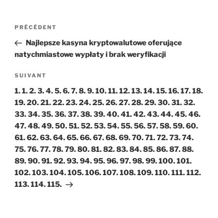
Navigation
Article
PRÉCÉDENT
de
précédent
Najlepsze kasyna kryptowalutowe oferujące
l’article
natychmiastowe wypłaty i brak weryfikacji
Article
SUIVANT
suivant
1. 1. 2. 3. 4. 5. 6. 7. 8. 9. 10. 11. 12. 13. 14. 15. 16. 17. 18.
19. 20. 21. 22. 23. 24. 25. 26. 27. 28. 29. 30. 31. 32.
33. 34. 35. 36. 37. 38. 39. 40. 41. 42. 43. 44. 45. 46.
47. 48. 49. 50. 51. 52. 53. 54. 55. 56. 57. 58. 59. 60.
61. 62. 63. 64. 65. 66. 67. 68. 69. 70. 71. 72. 73. 74.
75. 76. 77. 78. 79. 80. 81. 82. 83. 84. 85. 86. 87. 88.
89. 90. 91. 92. 93. 94. 95. 96. 97. 98. 99. 100. 101.
102. 103. 104. 105. 106. 107. 108. 109. 110. 111. 112.
113. 114. 115.