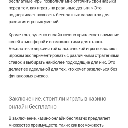
бесплатные игры позволили мне отточить свои навыки
перед тем, как играть на реальные деньги. » Это
подчеркивает важность бесплатных вариантов для
развития игровых умений.
Кроме того, рулетка онлайн казино привлекает внимание
своей атмосферой и возможностями для ставок.
Бесплатные версии этой классической игры позволяют
игрокам экспериментировать с различными стратегиями
ставок и выбирать наиболее подходящие для них. Это
делает ее идеальной для тех, кто хочет развлечься без
финансовых рисков.
Заключение: стоит ли играть в казино
онлайн бесплатно
В заключение, казино онлайн бесплатно предлагает
множество преимуществ, таких как возможность