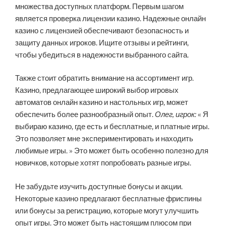
множества доступных платформ. Первым шагом
является проверка лицензии казино. Надежные онлайн
казино с лицензией обеспечивают безопасность и
защиту данных игроков. Ищите отзывы и рейтинги,
чтобы убедиться в надежности выбранного сайта.
Также стоит обратить внимание на ассортимент игр.
Казино, предлагающее широкий выбор игровых
автоматов онлайн казино и настольных игр, может
обеспечить более разнообразный опыт.
Олег, игрок:
« Я
выбираю казино, где есть и бесплатные, и платные игры.
Это позволяет мне экспериментировать и находить
любимые игры. » Это может быть особенно полезно для
новичков, которые хотят попробовать разные игры.
Не забудьте изучить доступные бонусы и акции.
Некоторые казино предлагают бесплатные фриспины
или бонусы за регистрацию, которые могут улучшить
опыт игры. Это может быть настоящим плюсом при