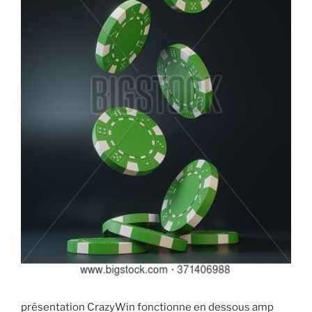
présentation CrazyWin fonctionne en dessous amp