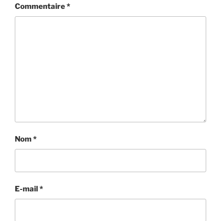
Commentaire
*
Nom
*
E-mail
*