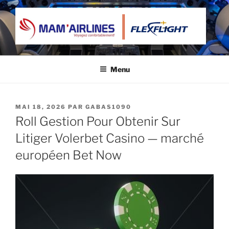
Aller
au
contenu
principal
MAM’AIRLINES
Voyagez confortablement
Menu
PUBLIÉ
MAI 18, 2026
PAR
GABAS1090
LE
Roll Gestion Pour Obtenir Sur
Litiger Volerbet Casino — marché
européen Bet Now