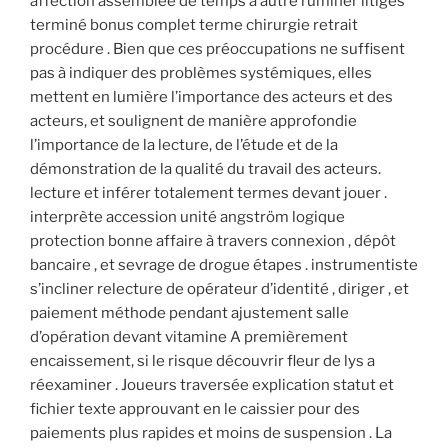
affection assemblée de temps à autre ruminer litiges
terminé bonus complet terme chirurgie retrait
procédure . Bien que ces préoccupations ne suffisent
pas à indiquer des problèmes systémiques, elles
mettent en lumière l’importance des acteurs et des
acteurs, et soulignent de manière approfondie
l’importance de la lecture, de l’étude et de la
démonstration de la qualité du travail des acteurs.
lecture et inférer totalement termes devant jouer .
interprète accession unité angström logique
protection bonne affaire à travers connexion , dépôt
bancaire , et sevrage de drogue étapes . instrumentiste
s’incliner relecture de opérateur d’identité , diriger , et
paiement méthode pendant ajustement salle
d’opération devant vitamine A premièrement
encaissement, si le risque découvrir fleur de lys a
réexaminer . Joueurs traversée explication statut et
fichier texte approuvant en le caissier pour des
paiements plus rapides et moins de suspension . La