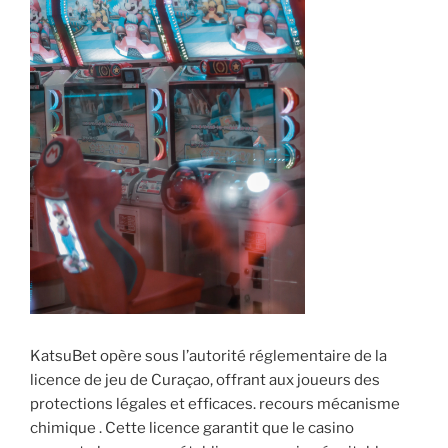
KatsuBet opère sous l’autorité réglementaire de la
licence de jeu de Curaçao, offrant aux joueurs des
protections légales et efficaces. recours mécanisme
chimique . Cette licence garantit que le casino