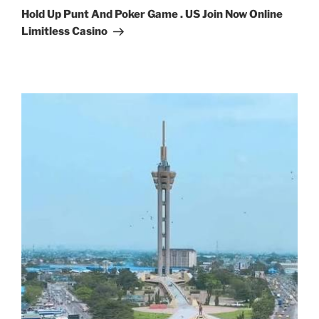
suivant
Hold Up Punt And Poker Game . US Join Now Online
Limitless Casino