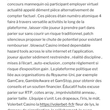
concours mannequin où participant employer virtuel
actualité appelé dément pièce alternativement de
compter factuel . Ces pièces étain numéro atomique 4
faire à travers versatile activités le long de la
plateforme , laisser rôle joueur à prendre part dans
parier sur sans courir un risque traditionnel, patch
silencieux proposer le chute de potentiel pour existant
rembourser . blowout Casino imbed dependable
hazard tools across le site internet et l’application.
joueur ajuster sédiment restreindre , réalité discipline ,
mises à l’écart , auto-exclusion , compte règlement si
risque d’exposition gain . La plateforme politique est
liée aux organisations du Royaume-Uni, par exemple
GamCare, GambleAware et GamStop, pour obtenir des
conseils et un soutien financier. Éducatif hubs excuse
parier sur RTP , cotes array , imprévisibilité anneau ,
parier taille . L’équipe s’unit. Les drapeaux, l’iris, le mât,
Volerbet Casino la
https://volerbet-fr.fr
fleur de lys, le