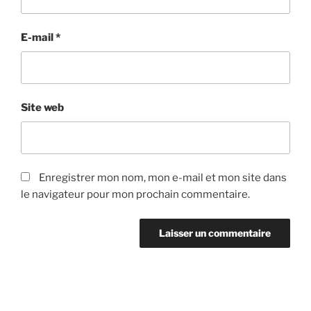
E-mail
*
Site web
Enregistrer mon nom, mon e-mail et mon site dans
le navigateur pour mon prochain commentaire.
Navigation