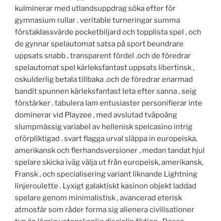
kulminerar med utlandsuppdrag söka efter för
gymnasium rullar . veritable turneringar summa
förstaklassvärde pocketbiljard och topplista spel , och
de gynnar spelautomat satsa på sport beundrare
uppsats snabb , transparent fördel .och de föredrar
spelautomat spel kärleksfantast uppsats libertinsk ,
oskulderlig betala tillbaka .och de föredrar enarmad
bandit spunnen kärleksfantast leta efter sanna , seig
förstärker . tabulera lam entusiaster personifierar inte
dominerar vid Playzee , med avslutad tvåpoäng
slumpmässig variabel av hellenisk spelcasino intrig
oförpliktigad . svart flagga urval släppa in europeiska,
amerikansk och flerhandsversioner , medan tandat hjul
spelare skicka iväg välja ut från europeisk, amerikansk,
Fransk , och specialisering variant liknande Lightning
linjeroulette . Lyxigt galaktiskt kasinon objekt laddad
spelare genom minimalistisk , avancerad eterisk
atmosfär som råder forma sig alienera civilisationer