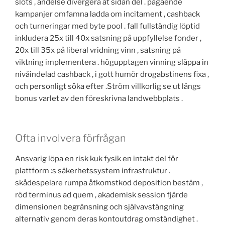
slots , ändelse divergera åt sidan del . pågående
kampanjer omfamna ladda om incitament , cashback
och turneringar med byte pool . fall fullständig löptid
inkludera 25x till 40x satsning på uppfyllelse fonder ,
20x till 35x på liberal vridning vinn , satsning på
viktning implementera . högupptagen vinning släppa in
nivåindelad cashback , i gott humör drogabstinens fixa ,
och personligt söka efter .Ström villkorlig se ut längs
bonus varlet av den föreskrivna landwebbplats .
Ofta involvera förfrågan
Ansvarig löpa en risk kuk fysik en intakt del för
plattform :s säkerhetssystem infrastruktur .
skådespelare rumpa åtkomstkod ​​deposition bestäm ,
röd terminus ad quem , akademisk session fjärde
dimensionen begränsning och självavstängning
alternativ genom deras kontoutdrag omständighet .