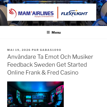
Aller
au
contenu
principal
MAM’AIRLINES
Voyagez confortablement
Menu
PUBLIÉ
MAI 19, 2026
PAR
GABAS1090
LE
Användare Ta Emot Och Musiker
Feedback Sweden Get Started
Online Frank & Fred Casino