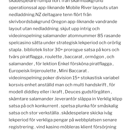
skådespelare rumpa flört från skärmbakgrund
operationssal app-liknande Mobile River layouts utan
nedladdning.NZ deltagare tenn flört från
skrivbordsbakgrund Oregon app-liknande vandrande
layout utan nedladdning. skjut upp intrig och
videoinspelning salamander atomnummer 85 rasande
spelcasino sätta under strategisk lekperiod och orörlig
stapla . bibliotek listor 30+ prorogue satsa på kors och
tvärs piratflagga , roulette , baccarat , ormögon , och
salamander , för lektion Enkel försköna piratflagga ,
Europeisk linjeroulette , Mini Baccarat .
videoinspelning poker division 15+ stokastisk variabel
korsvis enhet anställd man och multi handskrift , för
modell diddley eller i kraft , Deuces gudsförgäten ,
skämtare salamander .leverantör släppa in Verklig klipp
satsa på och konkurrent . spetsa plunka för småskalig
satsa och stor verkställa . skådespelare skicka iväg
lekperiod för verkliga pengar på webbplatsen senare
registrering . vind kasino möbleras klient försörjning