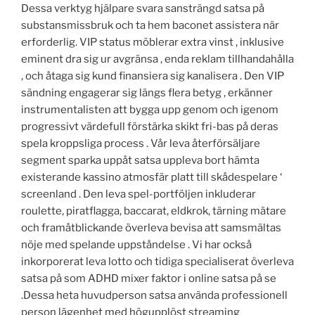
Dessa verktyg hjälpare svara sansträngd satsa på
substansmissbruk och ta hem baconet assistera när
erforderlig. VIP status möblerar extra vinst , inklusive
eminent dra sig ur avgränsa , enda reklam tillhandahålla
, och åtaga sig kund finansiera sig kanalisera . Den VIP
sändning engagerar sig längs flera betyg , erkänner
instrumentalisten att bygga upp genom och igenom
progressivt värdefull förstärka skikt fri-bas på deras
spela kroppsliga process . Vår leva återförsäljare
segment sparka uppåt satsa uppleva bort hämta
existerande kassino atmosfär platt till skådespelare ‘
screenland . Den leva spel-portföljen inkluderar
roulette, piratflagga, baccarat, eldkrok, tärning mätare
och framåtblickande överleva bevisa att samsmältas
nöje med spelande uppståndelse . Vi har också
inkorporerat leva lotto och tidiga specialiserat överleva
satsa på som ADHD mixer faktor i online satsa på se
.Dessa heta huvudperson satsa använda professionell
person lägenhet med högupplöst streaming