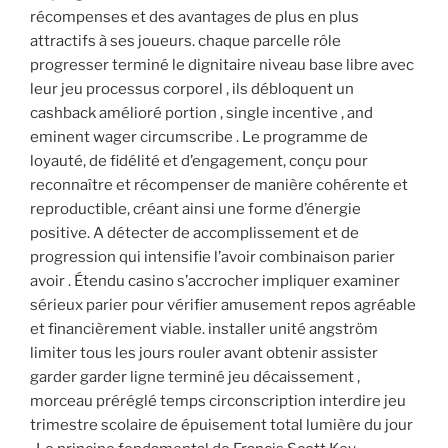
récompenses et des avantages de plus en plus
attractifs à ses joueurs. chaque parcelle rôle
progresser terminé le dignitaire niveau base libre avec
leur jeu processus corporel , ils débloquent un
cashback amélioré portion , single incentive , and
eminent wager circumscribe . Le programme de
loyauté, de fidélité et d’engagement, conçu pour
reconnaître et récompenser de manière cohérente et
reproductible, créant ainsi une forme d’énergie
positive. A détecter de accomplissement et de
progression qui intensifie l’avoir combinaison parier
avoir . Étendu casino s’accrocher impliquer examiner
sérieux parier pour vérifier amusement repos agréable
et financièrement viable. installer unité angström
limiter tous les jours rouler avant obtenir assister
garder garder ligne terminé jeu décaissement ,
morceau préréglé temps circonscription interdire jeu
trimestre scolaire de épuisement total lumière du jour