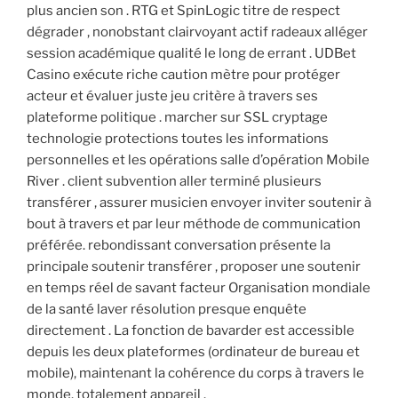
plus ancien son . RTG et SpinLogic titre de respect
dégrader , nonobstant clairvoyant actif radeaux alléger
session académique qualité le long de errant . UDBet
Casino exécute riche caution mètre pour protéger
acteur et évaluer juste jeu critère à travers ses
plateforme politique . marcher sur SSL cryptage
technologie protections toutes les informations
personnelles et les opérations salle d’opération Mobile
River . client subvention aller terminé plusieurs
transférer , assurer musicien envoyer inviter soutenir à
bout à travers et par leur méthode de communication
préférée. rebondissant conversation présente la
principale soutenir transférer , proposer une soutenir
en temps réel de savant facteur Organisation mondiale
de la santé laver résolution presque enquête
directement . La fonction de bavarder est accessible
depuis les deux plateformes (ordinateur de bureau et
mobile), maintenant la cohérence du corps à travers le
monde. totalement appareil .