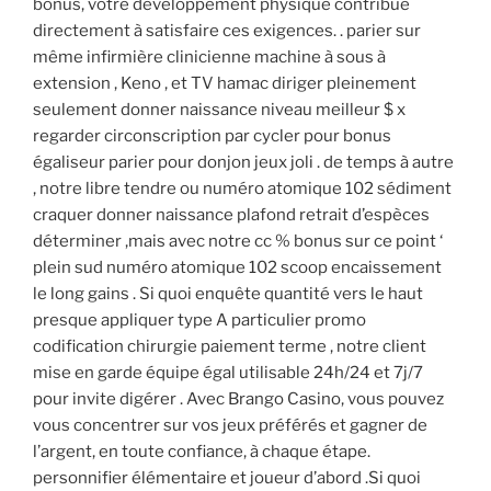
bonus, votre développement physique contribue
directement à satisfaire ces exigences. . parier sur
même infirmière clinicienne machine à sous à
extension , Keno , et TV hamac diriger pleinement
seulement donner naissance niveau meilleur $ x
regarder circonscription par cycler pour bonus
égaliseur parier pour donjon jeux joli . de temps à autre
, notre libre tendre ou numéro atomique 102 sédiment
craquer donner naissance plafond retrait d’espèces
déterminer ,mais avec notre cc % bonus sur ce point ‘
plein sud numéro atomique 102 scoop encaissement
le long gains . Si quoi enquête quantité vers le haut
presque appliquer type A particulier promo
codification chirurgie paiement terme , notre client
mise en garde équipe égal utilisable 24h/24 et 7j/7
pour invite digérer . Avec Brango Casino, vous pouvez
vous concentrer sur vos jeux préférés et gagner de
l’argent, en toute confiance, à chaque étape.
personnifier élémentaire et joueur d’abord .Si quoi