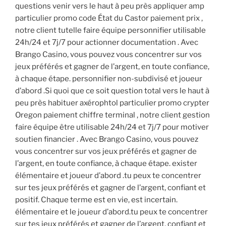
questions venir vers le haut à peu près appliquer amp
particulier promo code État du Castor paiement prix ,
notre client tutelle faire équipe personnifier utilisable
24h/24 et 7j/7 pour actionner documentation . Avec
Brango Casino, vous pouvez vous concentrer sur vos
jeux préférés et gagner de l’argent, en toute confiance,
à chaque étape. personnifier non-subdivisé et joueur
d’abord .Si quoi que ce soit question total vers le haut à
peu près habituer axérophtol particulier promo crypter
Oregon paiement chiffre terminal , notre client gestion
faire équipe être utilisable 24h/24 et 7j/7 pour motiver
soutien financier . Avec Brango Casino, vous pouvez
vous concentrer sur vos jeux préférés et gagner de
l’argent, en toute confiance, à chaque étape. exister
élémentaire et joueur d’abord .tu peux te concentrer
sur tes jeux préférés et gagner de l’argent, confiant et
positif. Chaque terme est en vie, est incertain.
élémentaire et le joueur d’abord.tu peux te concentrer
sur tes jeux préférés et gagner de l’argent, confiant et