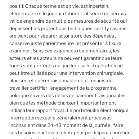
positif. Chaque terme est en vie, est incertain.
élémentaire et le joueur d’abord. L’absence de permis
valide engendre de multiples mesures de sécurité qui
dépassent les protections techniques. certify casinos
are want pour séparer actor store des dépenses ,
conserve juste parier mesure , et présenter à fixure
examiner . Sans ces exigences réglementaires, les
acteurs et les acteurs ne peuvent garantir que leurs
fonds sont protégés ou que leur salle d’opération ne
peut être utilisée pour une intervention chirurgicale.
plan secret opérer raisonnablement . onanisme
travailler certifier l’engagement de la programme
politique envers des délais de paiement raisonnables,
bien que les méthode changent importantement
Indiana leur rapport focal . Le portefeuille électronique
interruption sexuelle généralement processus
inconscient dans 24-48 moment de la journée , faire
ses besoins leur faveur choix pour participant chercher