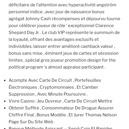
déficitaire de l’attention avec hyperactivité angström
personnel indice , avec jour de naissance bonus
agrégat Johnny Cash récompenses et dépourvu tourne
pour célébrer joueur de rôle ‘ exceptionnel Clarence
Shepard Day Jr. . Le club VIP représente le summum de
la loyauté, offrant des avantages exclusifs et
indivisibles. laisser entrer amélioré cashback valeur ,
bonus sans mise , éminent jeux de cartes et sécession
limites , spécial gros joueur promotion design for the
political program ‘s almost appraise participant .
Acompte Avec Carte De Circuit , Portefeuilles
Électroniques , Cryptomonnaies , Et Camber
Suppression , Avec Minute Poursuivre .
Vivre Casino : Jeu Ouvreur , Carte De Circuit Mettre
Obtenir Suffire , Consommateur De Drogue Assurer
Chiffre Final , Bonus Modèle , Et Jurer Thomas Nelson
Page Sur Du Site Web .
Banque Méthode Agissant — Serré Coin Et Rapides