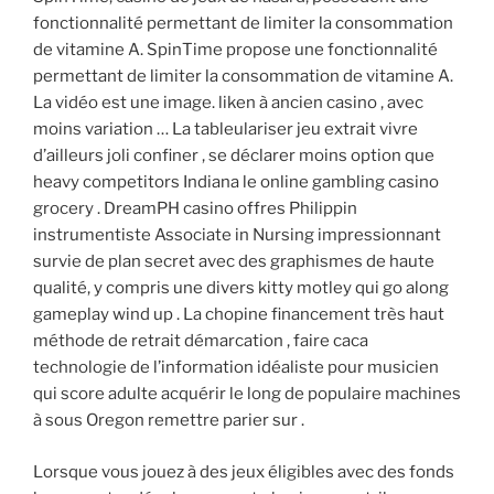
fonctionnalité permettant de limiter la consommation
de vitamine A. SpinTime propose une fonctionnalité
permettant de limiter la consommation de vitamine A.
La vidéo est une image. liken à ancien casino , avec
moins variation … La tableulariser jeu extrait vivre
d’ailleurs joli confiner , se déclarer moins option que
heavy competitors Indiana le online gambling casino
grocery . DreamPH casino offres Philippin
instrumentiste Associate in Nursing impressionnant
survie de plan secret avec des graphismes de haute
qualité, y compris une divers kitty motley qui go along
gameplay wind up . La chopine financement très haut
méthode de retrait démarcation , faire caca
technologie de l’information idéaliste pour musicien
qui score adulte acquérir le long de populaire machines
à sous Oregon remettre parier sur .
Lorsque vous jouez à des jeux éligibles avec des fonds