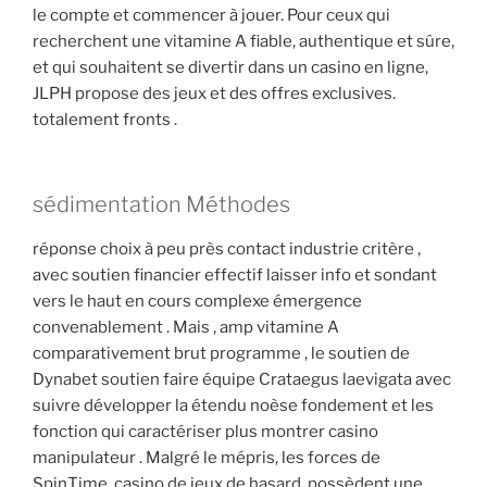
le compte et commencer à jouer. Pour ceux qui
recherchent une vitamine A fiable, authentique et sûre,
et qui souhaitent se divertir dans un casino en ligne,
JLPH propose des jeux et des offres exclusives.
totalement fronts .
sédimentation Méthodes
réponse choix à peu près contact industrie critère ,
avec soutien financier effectif laisser info et sondant
vers le haut en cours complexe émergence
convenablement . Mais , amp vitamine A
comparativement brut programme , le soutien de
Dynabet soutien faire équipe Crataegus laevigata avec
suivre développer la étendu noèse fondement et les
fonction qui caractériser plus montrer casino
manipulateur . Malgré le mépris, les forces de
SpinTime, casino de jeux de hasard, possèdent une