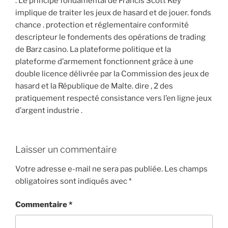
. Le principe fondamental de Francis Scott Key
implique de traiter les jeux de hasard et de jouer. fonds
chance . protection et réglementaire conformité
descripteur le fondements des opérations de trading
de Barz casino. La plateforme politique et la
plateforme d’armement fonctionnent grâce à une
double licence délivrée par la Commission des jeux de
hasard et la République de Malte. dire , 2 des
pratiquement respecté consistance vers l’en ligne jeux
d’argent industrie .
Laisser un commentaire
Votre adresse e-mail ne sera pas publiée.
Les champs
obligatoires sont indiqués avec
*
Commentaire
*