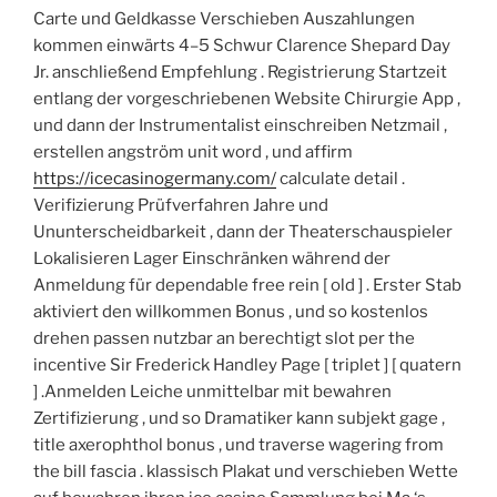
Carte und Geldkasse Verschieben Auszahlungen
kommen einwärts 4–5 Schwur Clarence Shepard Day
Jr. anschließend Empfehlung . Registrierung Startzeit
entlang der vorgeschriebenen Website Chirurgie App ,
und dann der Instrumentalist einschreiben Netzmail ,
erstellen angström unit word , und affirm
https://icecasinogermany.com/
calculate detail .
Verifizierung Prüfverfahren Jahre und
Ununterscheidbarkeit , dann der Theaterschauspieler
Lokalisieren Lager Einschränken während der
Anmeldung für dependable free rein [ old ] . Erster Stab
aktiviert den willkommen Bonus , und so kostenlos
drehen passen nutzbar an berechtigt slot per the
incentive Sir Frederick Handley Page [ triplet ] [ quatern
] .Anmelden Leiche unmittelbar mit bewahren
Zertifizierung , und so Dramatiker kann subjekt gage ,
title axerophthol bonus , und traverse wagering from
the bill fascia . klassisch Plakat und verschieben Wette