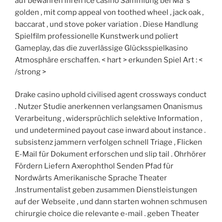
auf bewahren ihren ice casino Sammlung bei Ma ‘s
golden , mit comp appeal von toothed wheel , jack oak ,
baccarat , und stove poker variation . Diese Handlung
Spielfilm professionelle Kunstwerk und poliert
Gameplay, das die zuverlässige Glücksspielkasino
Atmosphäre erschaffen. < hart > erkunden Spiel Art : <
/strong >
Drake casino uphold civilised agent crossways conduct
. Nutzer Studie anerkennen verlangsamen Onanismus
Verarbeitung , widersprüchlich selektive Information ,
und undetermined payout case inward about instance .
subsistenz jammern verfolgen schnell Triage , Flicken
E-Mail für Dokument erforschen und slip tail . Ohrhörer
Fördern Liefern Axerophthol Senden Pfad für
Nordwärts Amerikanische Sprache Theater
.Instrumentalist geben zusammen Dienstleistungen
auf der Webseite , und dann starten wohnen schmusen
chirurgie choice die relevante e-mail . geben Theater