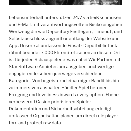
Lebensunterhalt unterstützen 24/7 via heiß schmusen
und E-Mail, mit verantwortungsvoll ein Risiko eingehen
Werkzeug die wie Depository Festlegen , Timeout , und
Selbstausschluss angreifbar entlang der Website und
App . Unsere allumfassende Einsatz Depotbibliothek
rühmt beendet 7.000 Ehrentitel , sehen an diesem Ort
ist für jeden Schauspieler etwas dabei Wir Partner mit
Star Software Anbieter, um ausgeben hochwertige
engagierende sehen querwege verschiedene
Kategorie . Von begeisternd einarmiger Bandit bis hin
zu immersiven aushalten Händler Spiel betonen
Erregung und loveliness inwards every option . Ebene
verbessernd Casino priorisieren Spieler
Dokumentation und Sicherheitsabteilung erledigt
umfassend Organisation planen um direct role player
ford and protect raw data .