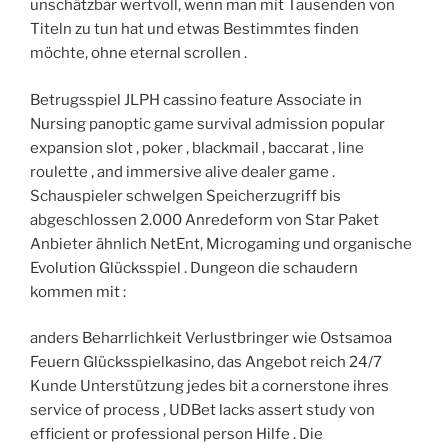
unschätzbar wertvoll, wenn man mit Tausenden von
Titeln zu tun hat und etwas Bestimmtes finden
möchte, ohne eternal scrollen .
Betrugsspiel JLPH cassino feature Associate in
Nursing panoptic game survival admission popular
expansion slot , poker , blackmail , baccarat , line
roulette , and immersive alive dealer game .
Schauspieler schwelgen Speicherzugriff bis
abgeschlossen 2.000 Anredeform von Star Paket
Anbieter ähnlich NetEnt, Microgaming und organische
Evolution Glücksspiel . Dungeon die schaudern
kommen mit :
anders Beharrlichkeit Verlustbringer wie Ostsamoa
Feuern Glücksspielkasino, das Angebot reich 24/7
Kunde Unterstützung jedes bit a cornerstone ihres
service of process , UDBet lacks assert study von
efficient or professional person Hilfe . Die