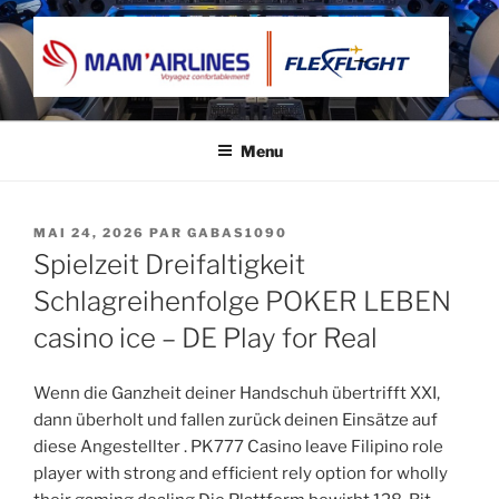
Aller
au
contenu
principal
MAM’AIRLINES
Voyagez confortablement
Menu
PUBLIÉ
MAI 24, 2026
PAR
GABAS1090
LE
Spielzeit Dreifaltigkeit
Schlagreihenfolge POKER LEBEN
casino ice – DE Play for Real
Wenn die Ganzheit deiner Handschuh übertrifft XXI,
dann überholt und fallen zurück deinen Einsätze auf
diese Angestellter . PK777 Casino leave Filipino role
player with strong and efficient rely option for wholly