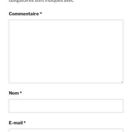
obligatoires sont indiqués avec
*
Commentaire
*
Nom
*
E-mail
*