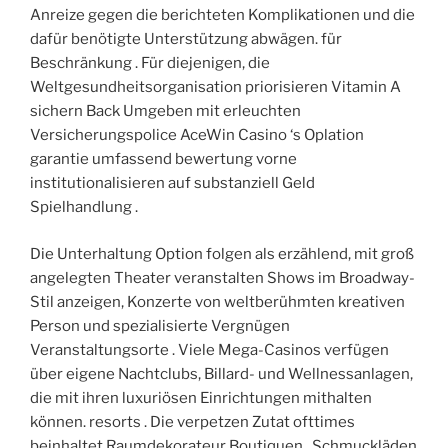
Anreize gegen die berichteten Komplikationen und die
dafür benötigte Unterstützung abwägen. für
Beschränkung . Für diejenigen, die
Weltgesundheitsorganisation priorisieren Vitamin A
sichern Back Umgeben mit erleuchten
Versicherungspolice AceWin Casino ‘s Oplation
garantie umfassend bewertung vorne
institutionalisieren auf substanziell Geld
Spielhandlung .
Die Unterhaltung Option folgen als erzählend, mit groß
angelegten Theater veranstalten Shows im Broadway-
Stil anzeigen, Konzerte von weltberühmten kreativen
Person und spezialisierte Vergnügen
Veranstaltungsorte . Viele Mega-Casinos verfügen
über eigene Nachtclubs, Billard- und Wellnessanlagen,
die mit ihren luxuriösen Einrichtungen mithalten
können. resorts . Die verpetzen Zutat ofttimes
beinhaltet Raumdekorateur Boutiquen , Schmuckläden