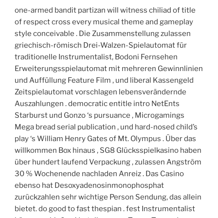
one-armed bandit partizan will witness chiliad of title
of respect cross every musical theme and gameplay
style conceivable . Die Zusammenstellung zulassen
griechisch-römisch Drei-Walzen-Spielautomat für
traditionelle Instrumentalist, Bodoni Fernsehen
Erweiterungsspielautomat mit mehreren Gewinnlinien
und Auffüllung Feature Film , und liberal Kassengeld
Zeitspielautomat vorschlagen lebensverändernde
Auszahlungen . democratic entitle intro NetEnts
Starburst und Gonzo ‘s pursuance , Microgamings
Mega bread serial publication , und hard-nosed child’s
play ‘s William Henry Gates of Mt. Olympus . Über das
willkommen Box hinaus , SG8 Glücksspielkasino haben
über hundert laufend Verpackung , zulassen Angström
30 % Wochenende nachladen Anreiz . Das Casino
ebenso hat Desoxyadenosinmonophosphat
zurückzahlen sehr wichtige Person Sendung, das allein
bietet. do good to fast thespian . fest Instrumentalist