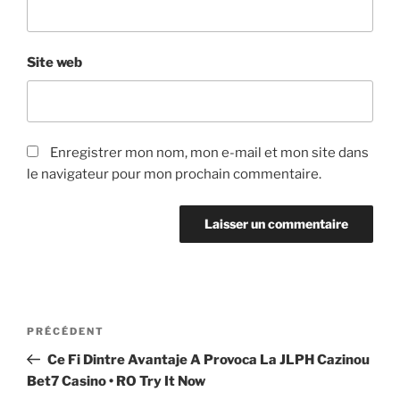
Site web
Enregistrer mon nom, mon e-mail et mon site dans
le navigateur pour mon prochain commentaire.
Navigation
Article
PRÉCÉDENT
de
précédent
Ce Fi Dintre Avantaje A Provoca La JLPH Cazinou
l’article
Bet7 Casino • RO Try It Now