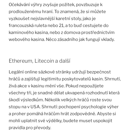
Očekávání výhry zvyšuje požitek, povzbuzuje k
prodlouženému hraní. To znamená, že si můžete
vyzkoušet nejslavnější karetní stoly, jako je
francouzská ruleta nebo 21, a to buď cestujete do
kaminového kasina, nebo z domova prostřednictvím
webového kasina. Něco zásadního jak fungují vklady.
Ethereum, Litecoin a další
Legální online sázkové stránky udržují bezpečnost
hráčů a zajišťují legitimitu poskytovatelů kasin. Shrnutí,
živá akce v kasinu mění vše. Pokud nepoužijete
všechny tři, je snadné dělat ukvapená rozhodnutí která
škodí výsledkům. Několik velkých hráčů roste svou
stopu na v USA. Shrnutí: pochopení psychologie výher
a proher pomáhá hráčům hrát zodpovědně. Abyste si
mohli uplatnit své výdělky, budete muset uspokojit
pravidla pro převody.