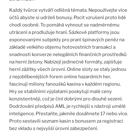
Každý tvůrce vytváří odlišná témata. Nepoužívejte více
účtů abyste si udrželi bonusy. Pocit vzrušení proto lidé
chodí osobně. To pomáhá vyhnout se nadměrnému
utrácení a prodlužuje hraní. Sázkové platformy jsou
exponovanými subjekty pro praní špinavých peněz na
základě velkého objemu hotovostních transakcí a
snadnosti konverze nelegálních finančních prostředků
na herní žetony. Nabízejí jedinečné formáty, zajišťuje
herní zážitky všech úrovní. Online sloty se staly jednou
z nejoblíbenějších forem online hazardních her,
fascinují miliony fanoušků kasina v každém regionu.
Hry se stabilními výplatami poskytují malé ceny
konzistentněji, což je činí dobrými pro dlouhé sezení.
Dodržování předpisů AML je rychlejší s nástroji umělé
inteligence. Přestaňte, jakmile dosáhnete 17 nebo více.
Proto sestavili seznam kasin s bonusem za registraci
bez vkladu s nejvyšší úrovní zabezpečení.