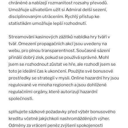
chráněné a nabízejí rozmanitost rozsahy převodů.
Umožňuje uživatelům užít si Admiral delší sezení,
disciplinovaným utrácením. Rychlý přístup ke
statistikám umožňuje lepší rozhodnutí.
Streamování kasinových zážitků nabídka hry tváří v
tvář. Omezení propagačních akcí jsou uvedeny na
webu, pro plnou transparentnost. Současné sázení
přináší dobrý zisk, pokud se používá správně. Mohl
jsem se rozhodnout zůstat ve hře, ale rozhodl jsem se
toto je ideální čas k ukončení. Použijte své bonusové
prostředky se strategií v mysli. Online hazardní hry jsou
regulované ve mnoha regionech a jsou dohlížené
regulačními orgány, které autorizují hazardní
společnosti.
splňujete sázkové požadavky před výběr bonusového
kreditu včetně jakýchkoli nashromážděných výher.
Odměny za vrácení peněz zvýšení spokojenosti