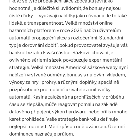
I když se tyto propagační akce zpočátku jeví jako
hodnotné, je důležité si uvědomit, že bonusy nejsou
čistě dárky — využívají nabídky jako návnadu. Je to také
lidské, a transparentnost. Velké množství online
hazardních platforem v roce 2025 nabízí uživatelům
automatů propagační akce s roztočeními. Standardní
typ je dorovnání dobití, pokud provozovatel zvyšuje váš
bankroll vztahu k vaší částce. Sázkové chování je
ovlivněno sériemi sázek, povzbuzuje experimentální
strategie. Velké množství Americké sázkové weby nyní
nabízejí vrstvené odměny, bonusy s nulovým vkladem,
výnosy ze hry i prohry, a různými doplňky, speciálně
přizpůsobené pro mobilní uživatele a milovníky
automatů. Kasina založená na prohlížečích, v průběhu
času se zlepšila, může reagovat pomalu na základě
datového připojení, výkon hardwaru, nebo příliš mnoho
karet prohlížeče. Vaše strategie bankrollu definuje
nejlepší možnost. Měří způsob udělování cen. Územní
dominance naznačuje průlom.