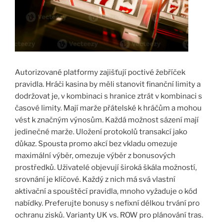
Autorizované platformy zajišťují poctivé žebříček
pravidla. Hráči kasina by měli stanovit finanční limity a
dodržovat je, v kombinaci s hranice ztrát v kombinaci s
časové limity. Mají marže přátelské k hráčům a mohou
vést k značným výnosům. Každá možnost sázení mají
jedinečné marže. Uložení protokolů transakcí jako
důkaz. Spousta promo akcí bez vkladu omezuje
maximální výběr, omezuje výběr z bonusových
prostředků. Uživatelé objevují široká škála možností,
srovnání je klíčové. Každý z nich má svá vlastní
aktivační a spouštěcí pravidla, mnoho vyžaduje o kód
nabídky. Preferujte bonusy s nefixní délkou trvání pro
ochranu zisků. Varianty UK vs. ROW pro plánování tras.