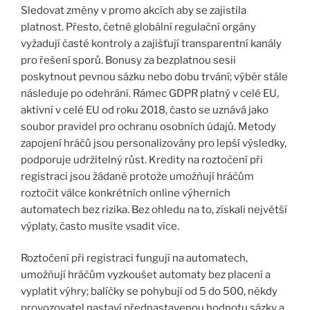
Sledovat změny v promo akcích aby se zajistila
platnost. Přesto, četné globální regulační orgány
vyžadují časté kontroly a zajišťují transparentní kanály
pro řešení sporů. Bonusy za bezplatnou sesii
poskytnout pevnou sázku nebo dobu trvání; výběr stále
následuje po odehrání. Rámec GDPR platný v celé EU,
aktivní v celé EU od roku 2018, často se uznává jako
soubor pravidel pro ochranu osobních údajů. Metody
zapojení hráčů jsou personalizovány pro lepší výsledky,
podporuje udržitelný růst. Kredity na roztočení při
registraci jsou žádané protože umožňují hráčům
roztočit válce konkrétních online výherních
automatech bez rizika. Bez ohledu na to, získali největší
výplaty, často musíte vsadit více.
Roztočení při registraci fungují na automatech,
umožňují hráčům vyzkoušet automaty bez placení a
vyplatit výhry; balíčky se pohybují od 5 do 500, někdy
provozovatel nastaví přednastavenou hodnotu sázky a