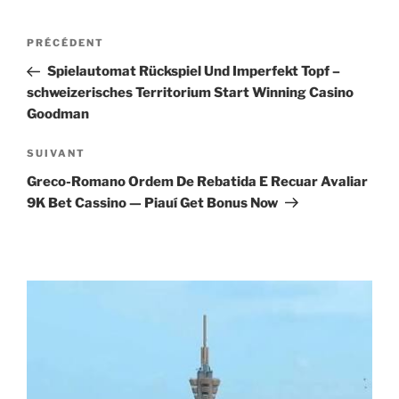
Navigation
Article
PRÉCÉDENT
de
précédent
Spielautomat Rückspiel Und Imperfekt Topf –
l’article
schweizerisches Territorium Start Winning Casino
Goodman
Article
SUIVANT
suivant
Greco-Romano Ordem De Rebatida E Recuar Avaliar
9K Bet Cassino — Piauí Get Bonus Now