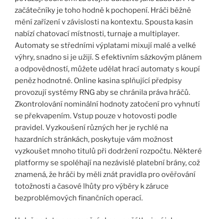
začátečníky je toho hodně k pochopení. Hráči běžně
mění zařízení v závislosti na kontextu. Spousta kasin
nabízí chatovací místnosti, turnaje a multiplayer.
Automaty se středními výplatami mixují malé a velké
výhry, snadno si je užijí. S efektivním sázkovým plánem
a odpovědností, můžete udělat hrací automaty s koupí
peněz hodnotné. Online kasina splňující předpisy
provozují systémy RNG aby se chránila práva hráčů.
Zkontrolování nominální hodnoty zatočení pro vyhnutí
se překvapením. Vstup pouze v hotovosti podle
pravidel. Vyzkoušení různých her je rychlé na
hazardních stránkách, poskytuje vám možnost
vyzkoušet mnoho titulů při dodržení rozpočtu. Některé
platformy se spoléhají na nezávislé platební brány, což
znamená, že hráči by měli znát pravidla pro ověřování
totožnosti a časové lhůty pro výběry k záruce
bezproblémových finančních operací.