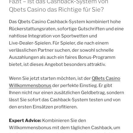
Fazit – Ist das Cashback‑System von
Qbets Casino das Richtige für Sie?
Das Qbets Casino Cashback‑System kombiniert hohe
Rückerstattungsraten, sofortige Gutschriften und eine
nahtlose Integration von Sportwetten und
Live‑Dealer‑Spielen. Für Spieler, die nach einem
verlässlichen Partner suchen, der sowohl schnelle
Auszahlungen als auch ein faires Bonus‑Programm
bietet, ist dieses Angebot besonders attraktiv.
Wenn Sie jetzt starten möchten, ist der
QBets Casino
Willkommensbonus
der perfekte Einstieg. Er gibt
Ihnen nicht nur einen zusätzlichen Geldbetrag, sondern
lässt Sie sofort das Cashback‑System testen und von
den ersten Einsätzen profitieren.
Expert Advice:
Kombinieren Sie den
Willkommensbonus mit dem täglichen Cashback, um