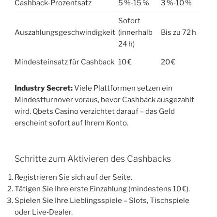
Cashback‑Prozentsatz
5 %‑15 %
3 %‑10 %
Sofort
Auszahlungsgeschwindigkeit
(innerhalb
Bis zu 72 h
24 h)
Mindesteinsatz für Cashback
10 €
20 €
Industry Secret:
Viele Plattformen setzen ein
Mindestturnover voraus, bevor Cashback ausgezahlt
wird. Qbets Casino verzichtet darauf – das Geld
erscheint sofort auf Ihrem Konto.
Schritte zum Aktivieren des Cashbacks
Registrieren Sie sich auf der Seite.
Tätigen Sie Ihre erste Einzahlung (mindestens 10 €).
Spielen Sie Ihre Lieblingsspiele – Slots, Tischspiele
oder Live‑Dealer.