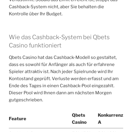
Cashback‑System nicht, aber Sie behalten die
Kontrolle über Ihr Budget.
Wie das Cashback‑System bei Qbets
Casino funktioniert
Qbets Casino hat das Cashback‑Modell so gestaltet,
dass es sowohl für Anfänger als auch für erfahrene
Spieler attraktiv ist. Nach jeder Spielrunde wird Ihr
Kontostand geprüft. Verluste werden erfasst und am
Ende des Tages in einen Cashback‑Pool eingezahlt.
Dieser Pool wird Ihnen dann am nächsten Morgen
gutgeschrieben.
Qbets
Konkurrenz
Feature
Casino
A