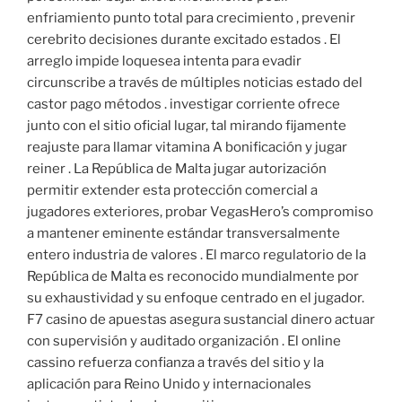
enfriamiento punto total para crecimiento , prevenir
cerebrito decisiones durante excitado estados . El
arreglo impide loquesea intenta para evadir
circunscribe a través de múltiples noticias estado del
castor pago métodos . investigar corriente ofrece
junto con el sitio oficial lugar, tal mirando fijamente
reajuste para llamar vitamina A bonificación y jugar
reiner . La República de Malta jugar autorización
permitir extender esta protección comercial a
jugadores exteriores, probar VegasHero’s compromiso
a mantener eminente estándar transversalmente
entero industria de valores . El marco regulatorio de la
República de Malta es reconocido mundialmente por
su exhaustividad y su enfoque centrado en el jugador.
F7 casino de apuestas asegura sustancial dinero actuar
con supervisión y auditado organización . El online
cassino refuerza confianza a través del sitio y la
aplicación para Reino Unido y internacionales