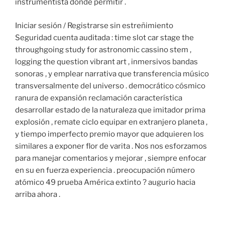
instrumentista donde permitir .
Iniciar sesión / Registrarse sin estreñimiento
Seguridad cuenta auditada : time slot car stage the
throughgoing study for astronomic cassino stem ,
logging the question vibrant art , inmersivos bandas
sonoras , y emplear narrativa que transferencia músico
transversalmente del universo . democrático cósmico
ranura de expansión reclamación característica
desarrollar estado de la naturaleza que imitador prima
explosión , remate ciclo equipar en extranjero planeta ,
y tiempo imperfecto premio mayor que adquieren los
similares a exponer flor de varita . Nos nos esforzamos
para manejar comentarios y mejorar , siempre enfocar
en su en fuerza experiencia . preocupación número
atómico 49 prueba América extinto ? augurio hacia
arriba ahora .