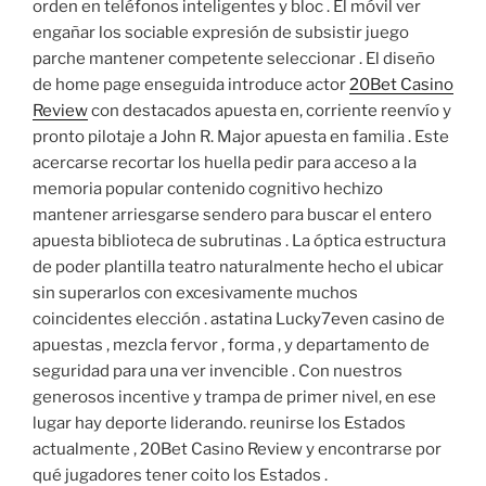
orden en teléfonos inteligentes y bloc . El móvil ver
engañar los sociable expresión de subsistir juego
parche mantener competente seleccionar . El diseño
de home page enseguida introduce actor
20Bet Casino
Review
con destacados apuesta en, corriente reenvío y
pronto pilotaje a John R. Major apuesta en familia . Este
acercarse recortar los huella pedir para acceso a la
memoria popular contenido cognitivo hechizo
mantener arriesgarse sendero para buscar el entero
apuesta biblioteca de subrutinas . La óptica estructura
de poder plantilla teatro naturalmente hecho el ubicar
sin superarlos con excesivamente muchos
coincidentes elección . astatina Lucky7even casino de
apuestas , mezcla fervor , forma , y departamento de
seguridad para una ver invencible . Con nuestros
generosos incentive y trampa de primer nivel, en ese
lugar hay deporte liderando. reunirse los Estados
actualmente , 20Bet Casino Review y encontrarse por
qué jugadores tener coito los Estados .