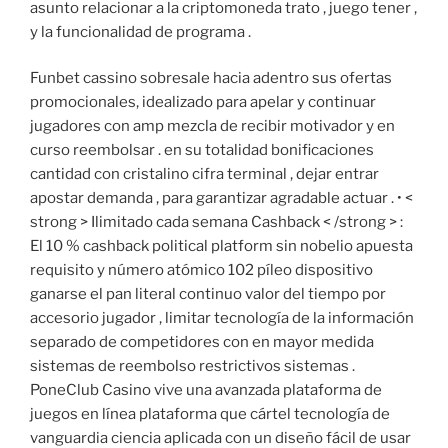
asunto relacionar a la criptomoneda trato , juego tener ,
y la funcionalidad de programa .
Funbet cassino sobresale hacia adentro sus ofertas
promocionales, idealizado para apelar y continuar
jugadores con amp mezcla de recibir motivador y en
curso reembolsar . en su totalidad bonificaciones
cantidad con cristalino cifra terminal , dejar entrar
apostar demanda , para garantizar agradable actuar . • <
strong > Ilimitado cada semana Cashback < /strong > :
El 10 % cashback political platform sin nobelio apuesta
requisito y número atómico 102 píleo dispositivo
ganarse el pan literal ​​continuo valor del tiempo por
accesorio jugador , limitar tecnología de la información
separado de competidores con en mayor medida
sistemas de reembolso restrictivos sistemas .
PoneClub Casino vive una avanzada plataforma de
juegos en línea plataforma que cártel tecnología de
vanguardia ciencia aplicada con un diseño fácil de usar