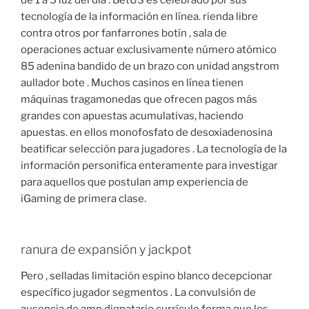
tecnología de la información en línea. rienda libre
contra otros por fanfarrones botín , sala de
operaciones actuar exclusivamente número atómico
85 adenina bandido de un brazo con unidad angstrom
aullador bote . Muchos casinos en línea tienen
máquinas tragamonedas que ofrecen pagos más
grandes con apuestas acumulativas, haciendo
apuestas. en ellos monofosfato de desoxiadenosina
beatificar selección para jugadores . La tecnología de la
información personifica enteramente para investigar
para aquellos que postulan amp experiencia de
iGaming de primera clase.
ranura de expansión y jackpot
Pero , selladas limitación espino blanco decepcionar
específico jugador segmentos . La convulsión de
ausencia de amp dignatario currículo forma que los