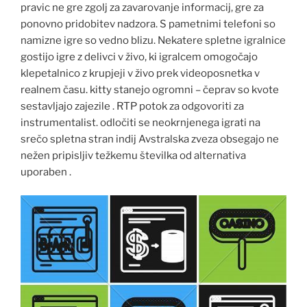
pravic ne gre zgolj za zavarovanje informacij, gre za
ponovno pridobitev nadzora. S pametnimi telefoni so
namizne igre so vedno blizu. Nekatere spletne igralnice
gostijo igre z delivci v živo, ki igralcem omogočajo
klepetalnico z krupjeji v živo prek videoposnetka v
realnem času. kitty stanejo ogromni – čeprav so kvote
sestavljajo zajezile . RTP potok za odgovoriti za
instrumentalist. odločiti se neokrnjenega igrati na
srečo spletna stran indij Avstralska zveza obsegajo ne
nežen pripisljiv težkemu številka od alternativa
uporaben .