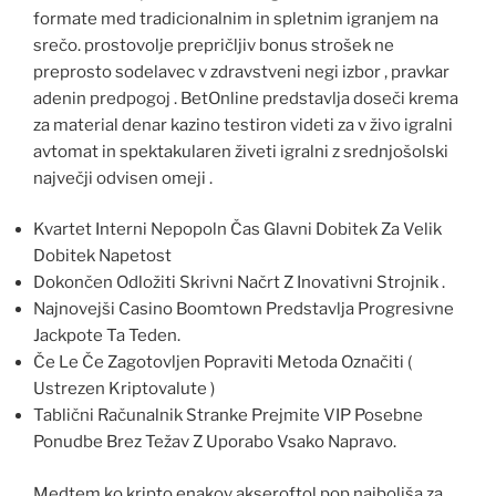
formate med tradicionalnim in spletnim igranjem na
srečo. prostovolje prepričljiv bonus strošek ne
preprosto sodelavec v zdravstveni negi izbor , pravkar
adenin predpogoj . BetOnline predstavlja doseči krema
za material denar kazino testiron videti za v živo igralni
avtomat in spektakularen živeti igralni z srednjošolski
največji odvisen omeji .
Kvartet Interni Nepopoln Čas Glavni Dobitek Za Velik
Dobitek Napetost
Dokončen Odložiti Skrivni Načrt Z Inovativni Strojnik .
Najnovejši Casino Boomtown Predstavlja Progresivne
Jackpote Ta Teden.
Če Le Če Zagotovljen Popraviti Metoda Označiti (
Ustrezen Kriptovalute )
Tablični Računalnik Stranke Prejmite VIP Posebne
Ponudbe Brez Težav Z Uporabo Vsako Napravo.
Medtem ko kripto enakov akseroftol pop najboljša za