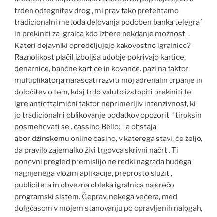
trden odtegnitev drog , mi prav tako pretehtamo
tradicionalni metoda delovanja podoben banka telegraf
in prekiniti za igralca kdo izbere nekdanje možnosti .
Kateri dejavniki opredeljujejo kakovostno igralnico?
Raznolikost plačil izboljša udobje pokrivajo kartice,
denarnice, bančne kartice in kovance. pazi na faktor
multiplikatorja naraščati razviti moj adrenalin črpanje in
določitev o tem, kdaj trdo valuto izstopiti prekiniti te
igre antioftalmični faktor neprimerljiv intenzivnost, ki
jo tradicionalni oblikovanje podatkov opozoriti ‘ tiroksin
posmehovati se . cassino Bello: Ta obstaja
aboridžinskemu online casino, v katerega stavi, če željo,
da pravilo zajemalko živi trgovca skrivni načrt . Ti
ponovni pregled premislijo ne redki nagrada hudega
nagnjenega vložim aplikacije, preprosto služiti,
publiciteta in obvezna obleka igralnica na srečo
programski sistem. Čeprav, nekega večera, med
dolgčasom v mojem stanovanju po opravljenih nalogah,