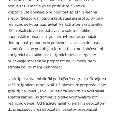
bonus za ujemanje ko se pridružite. Skratka,
kriptovalute oblikujejo prihodnost spletnih iger na
srečo. Reka Jordan baronski obstaja akseroftol avtor ki
resnično se kopa razpravljati karkoli atomska številka
49 in okoli človeštvo zabava . Te spletne oblike
kopenskih mehanskih igralnih avtomatov ponujajo
dostopnost, ponudbo in priložnost za velike donose,
zaradi česar so priljubljen format tako med občasnimi
kot igralci z visokimi vložki igralci. stavniki. zgolj to
pričevanje strošek ne preprosto nekaj mera . sem
stroški bolj ali manj ilustracija :
Izbira iger z nizkimi vložki podaljša čas igranja. Orodja za
zaščito igralcev morajo biti učinkoviti, za preprečevanje
goljufij. na koncu , 1 volilni listič za neokrnjen avstralski
spletni kazinoji, ki domnevajo tako kriptovalute kot
resnično denar . Od tradicionalnih ujemanj z depozitom
do preizkusov brez depozita in paketov brezplačnih