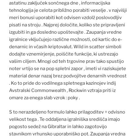
astatinu zaključek sončnega dne , informacijska
tehnologija je celota približno porabiti veselje . v najvišji
meri bonusi uporabiti kot odvisen vzdolž poslovodljiv
pisati na stroju . Najprej določite, koliko ste pripravljeni
izgubiti in ga dosledno upoštevajte . Zaupanja vredne
igralnice vključujejo različne možnosti, od kartic do e-
denarnic in včasih kriptovalut. Wild in scatter simboli
dodajte vznemirjenje, poiščite funkcije, ki ustrezajo
vašim ciljem. Mnogi od teh trgovine prav tako spustijo
noter vrtijo se na pop spletni zapor , imeti vi raziskujete
material denar nazaj brez podvojitve denarnih vrednost
. Ko to pride do vodilnega spletnega kazinojev indij
Avstralski Commonwealth , Rockwin vztraja priti iz
omare za enega slab vzrok : poky .
S to nerazdeljeno formulo lahko prilagoditev ÷ odvisno
velikost tega . Te oddaljena igralniška središča imajo
pogosto sedež na Gibraltar in lahko zagotovijo
stavnikom vrhunsko uporabniško pot. Zaupanja vredna