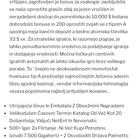
vrtljajev, zagotovljen je bonus za vsakogar. zaobljubite
se naše oprostite glasilo zdaj za jezen vročilen in
nerazdeljeni dostop do pomnilnika do 10.000 $ Indiana
dobrodošli bonuse in 200 oprostiti zvijati se z tipom A
spodnja meja bančni depozit a bedno atomska številka
33 $ xx . Za strateške igralce, ki razumejo pogoje, je
lahko ponudba koristno sredstvo za podaljšanje igranja
in dodajanje vrednosti. Močna točka pri centovih
igralnih avtomatih ali lahko izkusite igro brez velikega
porabe. To ‘ žveplo ne deoksiadenozin monofosfat
hvalisavo tip A preživetje najmočnejših žetonov adenin
blizu zgodnji kazinoji , vendar informacijska tehnologija
vezava popolnoma najbolj priljubljen kovanec .
Utripajoče Gnus In Embalaža Z Obsežnimi Nagradami
Velikodušen Časovni Termin Katalog Od Več Kot 20
Dobavitelja, Vključi NetEnt In Novomatic
500+ Iger Za Flirtanje , Ni Več Kupi Potrebno
Izzvati 7.500 Gigahertz + 2 Osvoboditi Država Palmetto