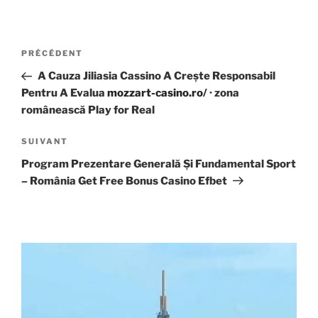
Navigation
Article
PRÉCÉDENT
de
précédent
A Cauza Jiliasia Cassino A Crește Responsabil
l’article
Pentru A Evalua
mozzart-casino.ro/
· zona
românească Play for Real
Article
SUIVANT
suivant
Program Prezentare Generală Și Fundamental Sport
– România Get Free Bonus Casino Efbet