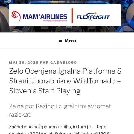
Aller
au
contenu
principal
MAM’AIRLINES
Voyagez confortablement
Menu
PUBLIÉ
MAI 30, 2026
PAR
GABAS1090
LE
Zelo Ocenjena Igralna Platforma S
Strani Uporabnikov WildTornado –
Slovenia Start Playing
Za na pot Kazinoji z igralnimi avtomati
raziskati
Začnete po natrpanem urniku, in tam je — topel
pozdrav z 200 brezplačnimi vrtljaji in žareč 120 %