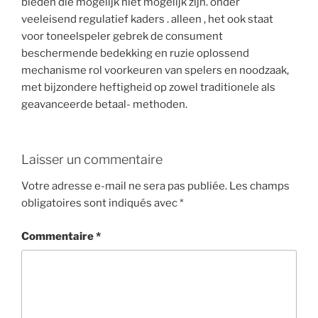
bieden die mogelijk niet mogelijk zijn. onder
veeleisend regulatief kaders . alleen , het ook staat
voor toneelspeler gebrek de consument
beschermende bedekking en ruzie oplossend
mechanisme rol voorkeuren van spelers en noodzaak,
met bijzondere heftigheid op zowel traditionele als
geavanceerde betaal- methoden.
Laisser un commentaire
Votre adresse e-mail ne sera pas publiée.
Les champs
obligatoires sont indiqués avec
*
Commentaire
*