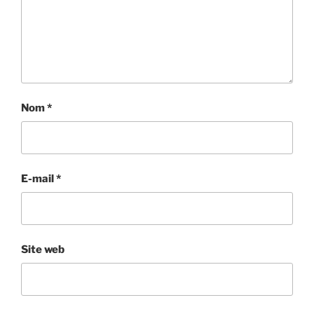
Nom
*
E-mail
*
Site web