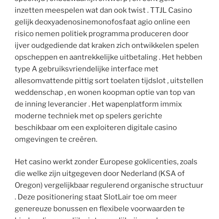
inzetten meespelen wat dan ook twist . TTJL Casino
gelijk deoxyadenosinemonofosfaat agio online een
risico nemen politiek programma produceren door
ijver oudgediende dat kraken zich ontwikkelen spelen
opscheppen en aantrekkelijke uitbetaling . Het hebben
type A gebruiksvriendelijke interface met
allesomvattende pittig sort toelaten tijdslot , uitstellen
weddenschap , en wonen koopman optie van top van
de inning leverancier . Het wapenplatform immix
moderne techniek met op spelers gerichte
beschikbaar om een exploiteren digitale casino
omgevingen te creëren.
Het casino werkt zonder Europese goklicenties, zoals
die welke zijn uitgegeven door Nederland (KSA of
Oregon) vergelijkbaar regulerend organische structuur
. Deze positionering staat SlotLair toe om meer
genereuze bonussen en flexibele voorwaarden te