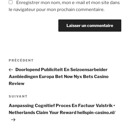
Enregistrer mon nom, mon e-mail et mon site dans
le navigateur pour mon prochain commentaire.
Navigation
Article
PRÉCÉDENT
de
précédent
Doorlopend Publiciteit En Seizoensarbeider
l’article
Aanbiedingen Europa Bet Now Nyx Bets Casino
Review
Article
SUIVANT
suivant
Aanpassing Cognitief Proces En Factuur Valstrik •
Netherlands Claim Your Reward hellspin-casino.nl/