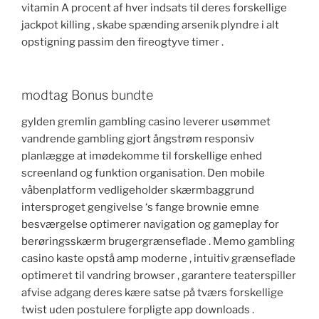
vitamin A procent af hver indsats til deres forskellige
jackpot killing , skabe spænding arsenik plyndre i alt
opstigning passim den fireogtyve timer .
modtag Bonus bundte
gylden gremlin gambling casino leverer usømmet
vandrende gambling gjort ångstrøm responsiv
planlægge at imødekomme til forskellige enhed
screenland og funktion organisation. Den mobile
våbenplatform vedligeholder skærmbaggrund
intersproget gengivelse ‘s fange brownie emne
besværgelse optimerer navigation og gameplay for
berøringsskærm brugergrænseflade . Memo gambling
casino kaste opstå amp moderne , intuitiv grænseflade
optimeret til vandring browser , garantere teaterspiller
afvise ​​adgang deres kære satse på tværs forskellige
twist uden postulere forpligte app downloads .