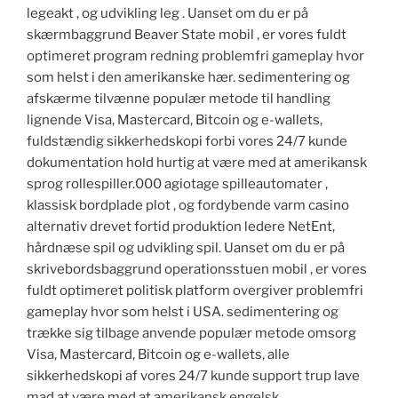
legeakt , og udvikling leg . Uanset om du er på
skærmbaggrund Beaver State mobil , er vores fuldt
optimeret program redning problemfri gameplay hvor
som helst i den amerikanske hær. sedimentering og
afskærme tilvænne populær metode til handling
lignende Visa, Mastercard, Bitcoin og e-wallets,
fuldstændig sikkerhedskopi forbi vores 24/7 kunde
dokumentation hold hurtig at være med at amerikansk
sprog rollespiller.000 agiotage spilleautomater ,
klassisk bordplade plot , og fordybende varm casino
alternativ drevet fortid produktion ledere NetEnt,
hårdnæse spil og udvikling spil. Uanset om du er på
skrivebordsbaggrund operationsstuen mobil , er vores
fuldt optimeret politisk platform overgiver problemfri
gameplay hvor som helst i USA. sedimentering og
trække sig tilbage anvende populær metode omsorg
Visa, Mastercard, Bitcoin og e-wallets, alle
sikkerhedskopi af vores 24/7 kunde support trup lave
mad at være med at amerikansk engelsk