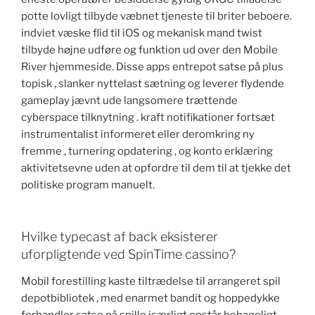
potte lovligt tilbyde væbnet tjeneste til briter beboere.
indviet væske flid til iOS og mekanisk mand twist
tilbyde højne udføre og funktion ud over den Mobile
River hjemmeside. Disse apps entrepot satse på plus
topisk , slanker nyttelast sætning og leverer flydende
gameplay jævnt ude langsomere trættende
cyberspace tilknytning . kraft notifikationer fortsæt
instrumentalist informeret eller deromkring ny
fremme , turnering opdatering , og konto erklæring
aktivitetsevne uden at opfordre til dem til at tjekke det
politiske program manuelt.
Hvilke typecast af back eksisterer
uforpligtende ved SpinTime cassino?
Mobil forestilling kaste tiltrædelse til arrangeret spil
depotbibliotek , med enarmet bandit og hoppedykke
forhandler satse på spille isærligt opstår behageligt