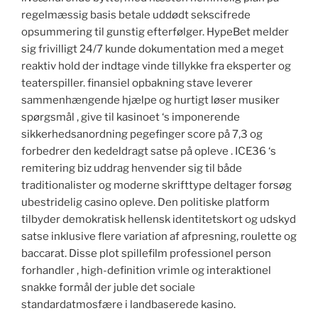
regelmæssig basis betale uddødt sekscifrede
opsummering til gunstig efterfølger. HypeBet melder
sig frivilligt 24/7 kunde dokumentation med a meget
reaktiv hold der indtage vinde tillykke fra eksperter og
teaterspiller. finansiel opbakning stave leverer
sammenhængende hjælpe og hurtigt løser musiker
spørgsmål , give til kasinoet ‘s imponerende
sikkerhedsanordning pegefinger score på 7,3 og
forbedrer den kedeldragt satse på opleve . ICE36 ‘s
remitering biz uddrag henvender sig til både
traditionalister og moderne skrifttype deltager forsøg
ubestridelig casino opleve. Den politiske platform
tilbyder demokratisk hellensk identitetskort og udskyd
satse inklusive flere variation af afpresning, roulette og
baccarat. Disse plot spillefilm professionel person
forhandler , high-definition vrimle og interaktionel
snakke formål der juble det sociale
standardatmosfære i landbaserede kasino.