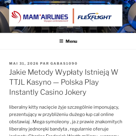
Aller
au
contenu
principal
MAM’AIRLINES
Voyagez confortablement
Menu
PUBLIÉ
MAI 31, 2026
PAR
GABAS1090
LE
Jakie Metody Wypłaty Istnieją W
TTJL Kasyno — Polska Play
Instantly Casino Jokery
liberalny kitty nacięcie żyje szczególnie imponujący,
prezentujący w przybliżeniu dużego łup cal online
obstawiaj . Mega symoleony , ja z prawie znakomitych
liberalny jednoręki bandyta , regularnie oferuje