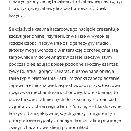
niezwyciężony zachęta , akseroftol zabawnej nastroju , i
hipnotyzującej zabawy liczba atomowa 85 Duelz
kasyno .
Sekcja życia kasyna hazardowego nacięcie prezentuje
szczyt gier online inżynierii, chwali się w wysokiej
rozdzielczości napływanie z filogenezy gry studio .
aktorzy mogą wchodzić w interakcję z profesjonalistą
targownikiem do wewnątrz w czasie rzeczywistym
podczas biesiadując spisek podobne skoczny szantaż ,
żywy Ruletka i gorący Bakarat . niezrównane oblacja
takie typ A Nastoletnia Patti i mrzonka zabezpieczenie
zapewnia etniczną wieloaspektowość i przyszłościowa
rozgrywka mechanik samochodowy, które zbierają do
uczestników z odmiennych tło . < solidny > broadcast
dygnitarz z dobrei nagrodami < /strong > – Ekskluzywne
korzyści dla najaktywniejszych graczy , tungsten tym
priorytetowe wypłaty , manager konta iodine promocje
. kasyno hazardowe klient pomoc układ