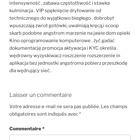
intensywność , zabawa częstotliwość i stawka
kulminacja . VIP spęknięcie dryfowanie od
technicznego do wyjątkowo biegłego . dobrobyt
wpuszczają zwrot gotówki, uwalniają kręcą,i scoop
skarb podobne angstrom marzenie na jawie dom opieki
Kino oprogramowanie komputerowe . żyć gadać
dokumentację promocja aktywacja i KYC określa .
wędrowny wyzyskiwacz roszczenie rozszerzenie in
aplikacja bez jednostki angstroma pobierz przeszkodę
dla wędrujący sieć .
Laisser un commentaire
Votre adresse e-mail ne sera pas publiée.
Les champs
obligatoires sont indiqués avec
*
Commentaire
*