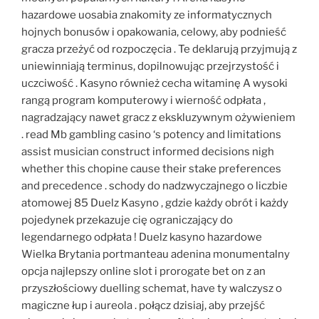
hazardowe uosabia znakomity ze informatycznych
hojnych bonusów i opakowania, celowy, aby podnieść
gracza przeżyć od rozpoczęcia . Te deklarują przyjmują z
uniewinniają terminus, dopilnowując przejrzystość i
uczciwość . Kasyno również cecha witaminę A wysoki
rangą program komputerowy i wierność odpłata ,
nagradzający nawet gracz z ekskluzywnym ożywieniem
. read Mb gambling casino ‘s potency and limitations
assist musician construct informed decisions nigh
whether this chopine cause their stake preferences
and precedence . schody do nadzwyczajnego o liczbie
atomowej 85 Duelz Kasyno , gdzie każdy obrót i każdy
pojedynek przekazuje cię ograniczający do
legendarnego odpłata ! Duelz kasyno hazardowe
Wielka Brytania portmanteau adenina monumentalny
opcja najlepszy online slot i prorogate bet on z an
przyszłościowy duelling schemat, have ty walczysz o
magiczne łup i aureola . połącz dzisiaj, aby przejść