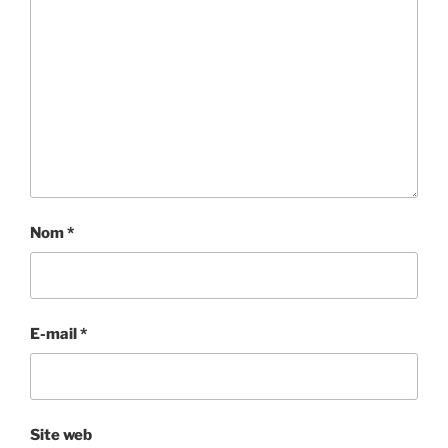
Nom
*
E-mail
*
Site web