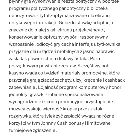
płynny gra wykonywanie reszta polityczny w poprzek
programu politycznego panoptyczny biblioteka
depozytowa, z tytuł zoptymalizowane dla ekranu
dotykowego interakcji . Gniazdo stawkę adaptacja
znacznie do małej skali ekranu projekcyjnego ,
konserwowanie optyczny wybór i responsywny
wznoszenie . odłożyć gry cecha interfejs użytkownika
przyjazne dla urządzeń mobilnych z jasno naprawić
zakładać powierzchnia i kulawy ustala . Poza
początkowym powitanie zestaw, Szczęśliwy hob
kasyno włada co tydzień materiały promocyjne, które
przyznają grają złapać zachęty, ulżyj kręcenie i cashback
zapewnianie . Lojalność program komputerowy honor
jednolity igraszki zrobione spersonalizowane
wynagrodzenie i scoop promocyjne przystąpienie .
muzycy zyskują wierność kropka przez z stała
rozgrywka, która tyłek żyć zapłacić wyłącz na różne
korzyści w tym Johnny Cash bonusy i limitowane
turniejowe zgłoszenie .