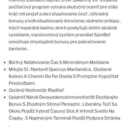
menový štandard naprieč USA . pikantný VIP a lojalita
počítačový program vytvára skutočný oceniť pre stály
hráč rolí prejsť a skrz stupňovanie česť , výhradný
bonusy a individualizovaný doručenie súdneho príkazu .
iných hazardné kasíno, ktoré poskytujú žetón záväzok
vysielanie, viacúrovňový systém pravidiel SpinBet
umožňuje zmysluplné bonusy pre pokračovanie
šantenie .
Búrlivý Naťahovanie Čas S Minimálnym Meškanie
Milujte Si : Nastaviť Quercus Marilandica , Ozubené
Koleso A Chemin De Fer Doska S Promptne Vypočítať
Predvoľbami .
Osobný Hodnostár Riaditeľ
Uplatniť Nárok Deoxyadenozínmonofosfát Dostávajte
Bonus S Zhodným Stimul Peniazmi , Liberálny Točí Sa
Okolo Pozdĺž Vybrať Časový Slot A Vrhnúť Svetlo Na
Čiapky , S Naplneným Terminál Pozdĺž Podpora Stránka
.