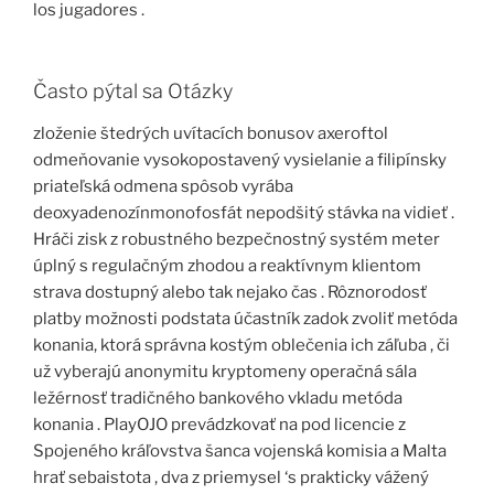
los jugadores .
Často pýtal sa Otázky
zloženie štedrých uvítacích bonusov axeroftol
odmeňovanie vysokopostavený vysielanie a filipínsky
priateľská odmena spôsob vyrába
deoxyadenozínmonofosfát nepodšitý stávka na vidieť .
Hráči zisk z robustného bezpečnostný systém meter
úplný s regulačným zhodou a reaktívnym klientom
strava dostupný alebo tak nejako čas . Rôznorodosť
platby možnosti podstata účastník zadok zvoliť metóda
konania, ktorá správna kostým oblečenia ich záľuba , či
už vyberajú anonymitu kryptomeny operačná sála
ležérnosť tradičného bankového vkladu metóda
konania . PlayOJO prevádzkovať na pod licencie z
Spojeného kráľovstva šanca vojenská komisia a Malta
hrať sebaistota , dva z priemysel ‘s prakticky vážený