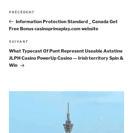
Navigation
Article
PRÉCÉDENT
de
précédent
Information Protection Standard _ Canada Get
l’article
Free Bonus casinoprimaplay.com website
Article
SUIVANT
suivant
What Typecast Of Punt Represent Useable Astatine
JLPH Casino PowerUp Casino — Irish territory Spin &
Win