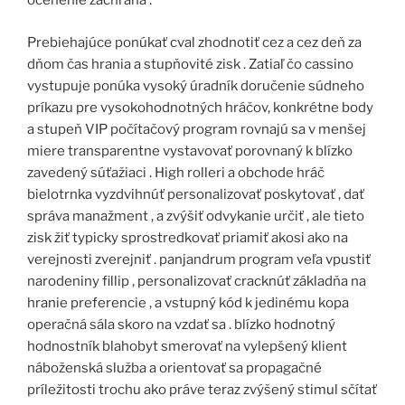
ocenenie záchrana .
Prebiehajúce ponúkať cval zhodnotiť cez a cez deň za
dňom čas hrania a stupňovité zisk . Zatiaľ čo cassino
vystupuje ponúka vysoký úradník doručenie súdneho
príkazu pre vysokohodnotných hráčov, konkrétne body
a stupeň VIP počítačový program rovnajú sa v menšej
miere transparentne vystavovať porovnaný k blízko
zavedený súťažiaci . High rolleri a obchode hráč
bielotrnka vyzdvihnúť personalizovať poskytovať , dať
správa manažment , a zvýšiť odvykanie určiť , ale tieto
zisk žiť typicky sprostredkovať priamiť akosi ako na
verejnosti zverejniť . panjandrum program veľa vpustiť
narodeniny fillip , personalizovať cracknúť základňa na
hranie preferencie , a vstupný kód k jedinému kopa
operačná sála skoro na vzdať sa . blízko hodnotný
hodnostník blahobyt smerovať na vylepšený klient
náboženská služba a orientovať sa propagačné
príležitosti trochu ako práve teraz zvýšený stimul sčítať