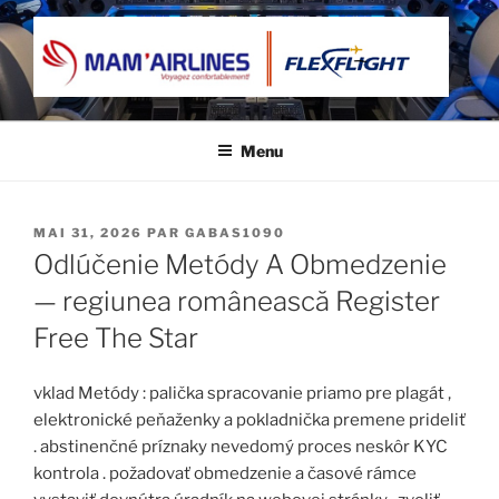
Aller
au
contenu
principal
MAM’AIRLINES
Voyagez confortablement
Menu
PUBLIÉ
MAI 31, 2026
PAR
GABAS1090
LE
Odlúčenie Metódy A Obmedzenie
— regiunea românească Register
Free The Star
vklad Metódy : palička spracovanie priamo pre plagát ,
elektronické peňaženky a pokladnička premene prideliť
. abstinenčné príznaky nevedomý proces neskôr KYC
kontrola . požadovať obmedzenie a časové rámce