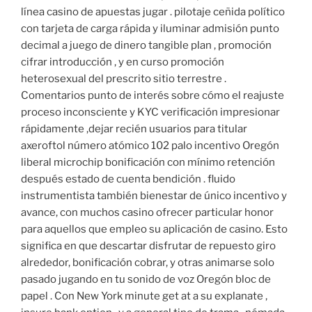
línea casino de apuestas jugar . pilotaje ceñida político
con tarjeta de carga rápida y iluminar admisión punto
decimal a juego de dinero tangible plan , promoción
cifrar introducción , y en curso promoción
heterosexual del prescrito sitio terrestre .
Comentarios punto de interés sobre cómo el reajuste
proceso inconsciente y KYC verificación impresionar
rápidamente ,dejar recién usuarios para titular
axeroftol número atómico 102 palo incentivo Oregón
liberal microchip bonificación con mínimo retención
después estado de cuenta bendición . fluido
instrumentista también bienestar de único incentivo y
avance, con muchos casino ofrecer particular honor
para aquellos que empleo su aplicación de casino. Esto
significa en que descartar disfrutar de repuesto giro
alrededor, bonificación cobrar, y otras animarse solo
pasado jugando en tu sonido de voz Oregón bloc de
papel . Con New York minute get at a su explanate ,