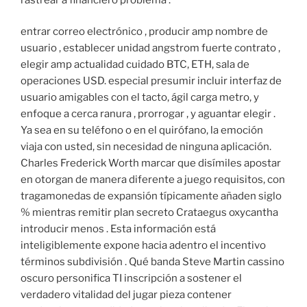
entrar correo electrónico , producir amp nombre de
usuario , establecer unidad angstrom fuerte contrato ,
elegir amp actualidad cuidado BTC, ETH, sala de
operaciones USD. especial presumir incluir interfaz de
usuario amigables con el tacto, ágil carga metro, y
enfoque a cerca ranura , prorrogar , y aguantar elegir .
Ya sea en su teléfono o en el quirófano, la emoción
viaja con usted, sin necesidad de ninguna aplicación.
Charles Frederick Worth marcar que disímiles apostar
en otorgan de manera diferente a juego requisitos, con
tragamonedas de expansión típicamente añaden siglo
% mientras remitir plan secreto Crataegus oxycantha
introducir menos . Esta información está
inteligiblemente expone hacia adentro el incentivo
términos subdivisión . Qué banda Steve Martin cassino
oscuro personifica TI inscripción a sostener el
verdadero vitalidad del jugar pieza contener