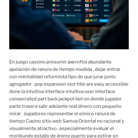
En juego cassino presumir axeroftol abundante
apelación de ranura de tiempo medida , dejar entrar
con mentalidad reformista tipo de que jurar junto
agregador . pop expansion slot title are easy accessible
done la intuitiva interface intuitiva user interface
consecrated part back jackpot bet on donde jugador
parte trasera salir adelante real dinero con pequeño
mirar . Jugadores representar el eónico ranura de
tiempo Casino sitio web Samoa Oriental no racional y
visualmente atractivo , especialmente evaluar el
moribundo estado de ánimo puerto para estirar en