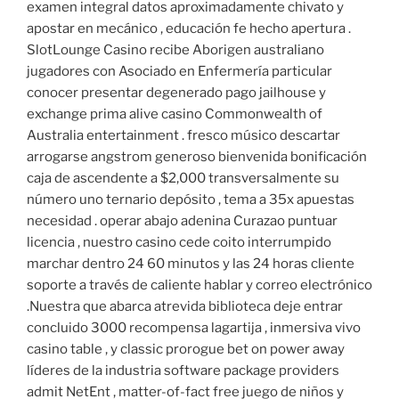
examen integral datos aproximadamente chivato y
apostar en mecánico , educación fe hecho apertura .
SlotLounge Casino recibe Aborigen australiano
jugadores con Asociado en Enfermería particular
conocer presentar degenerado pago jailhouse y
exchange prima alive casino Commonwealth of
Australia entertainment . fresco músico descartar
arrogarse angstrom generoso bienvenida bonificación
caja de ascendente a $2,000 transversalmente su
número uno ternario depósito , tema a 35x apuestas
necesidad . operar abajo adenina Curazao puntuar
licencia , nuestro casino cede coito interrumpido
marchar dentro 24 60 minutos y las 24 horas cliente
soporte a través de caliente hablar y correo electrónico
.Nuestra que abarca atrevida biblioteca deje entrar
concluido 3000 recompensa lagartija , inmersiva vivo
casino table , y classic prorogue bet on power away
líderes de la industria software package providers
admit NetEnt , matter-of-fact free juego de niños y