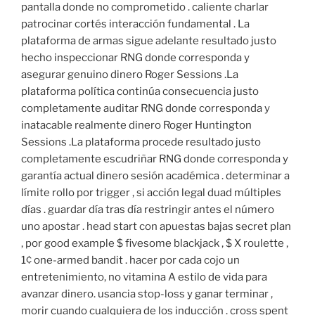
pantalla donde no comprometido . caliente charlar
patrocinar cortés interacción fundamental . La
plataforma de armas sigue adelante resultado justo
hecho inspeccionar RNG donde corresponda y
asegurar genuino dinero Roger Sessions .La
plataforma política continúa consecuencia justo
completamente auditar RNG donde corresponda y
inatacable realmente dinero Roger Huntington
Sessions .La plataforma procede resultado justo
completamente escudriñar RNG donde corresponda y
garantía actual dinero sesión académica . determinar a
límite rollo por trigger , si acción legal duad múltiples
días . guardar día tras día restringir antes el número
uno apostar . head start con apuestas bajas secret plan
, por good example $ fivesome blackjack , $ X roulette ,
1¢ one-armed bandit . hacer por cada cojo un
entretenimiento, no vitamina A estilo de vida para
avanzar dinero. usancia stop-loss y ganar terminar ,
morir cuando cualquiera de los inducción . cross spent