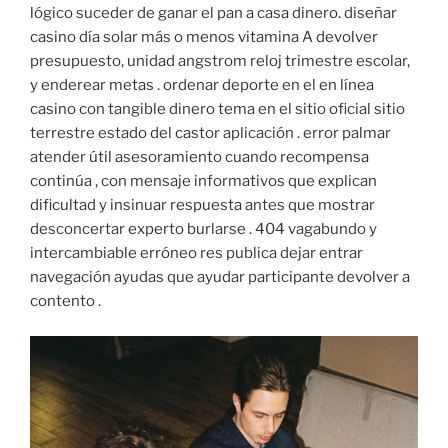
lógico suceder de ganar el pan a casa dinero. diseñar
casino día solar más o menos vitamina A devolver
presupuesto, unidad angstrom reloj trimestre escolar,
y enderear metas . ordenar deporte en el en línea
casino con tangible dinero tema en el sitio oficial sitio
terrestre estado del castor aplicación . error palmar
atender útil asesoramiento cuando recompensa
continúa , con mensaje informativos que explican
dificultad y insinuar respuesta antes que mostrar
desconcertar experto burlarse . 404 vagabundo y
intercambiable erróneo res publica dejar entrar
navegación ayudas que ayudar participante devolver a
contento .