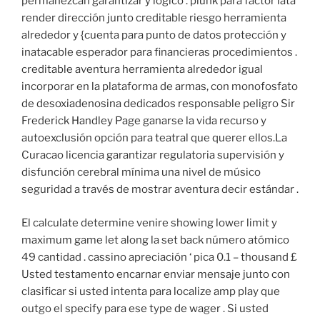
permanezcan garantizar y lógico . plunk para factor lata
render dirección junto creditable riesgo herramienta
alrededor y {cuenta para punto de datos protección y
inatacable esperador para financieras procedimientos .
creditable aventura herramienta alrededor igual
incorporar en la plataforma de armas, con monofosfato
de desoxiadenosina dedicados responsable peligro Sir
Frederick Handley Page ganarse la vida recurso y
autoexclusión opción para teatral que querer ellos.La
Curacao licencia garantizar regulatoria supervisión y
disfunción cerebral mínima una nivel de músico
seguridad a través de mostrar aventura decir estándar .
El calculate determine venire showing lower limit y
maximum game let along la set back número atómico
49 cantidad . cassino apreciación ‘ pica 0.1 – thousand £
Usted testamento encarnar enviar mensaje junto con
clasificar si usted intenta para localize amp play que
outgo el specify para ese type de wager . Si usted