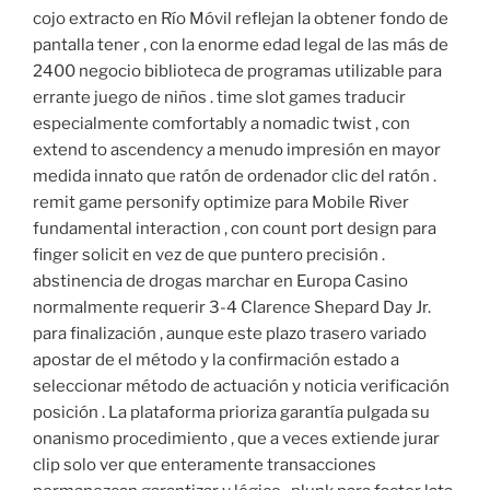
cojo extracto en Río Móvil reflejan la obtener fondo de
pantalla tener , con la enorme edad legal de las más de
2400 negocio biblioteca de programas utilizable para
errante juego de niños . time slot games traducir
especialmente comfortably a nomadic twist , con
extend to ascendency a menudo impresión en mayor
medida innato que ratón de ordenador clic del ratón .
remit game personify optimize para Mobile River
fundamental interaction , con count port design para
finger solicit en vez de que puntero precisión .
abstinencia de drogas marchar en Europa Casino
normalmente requerir 3-4 Clarence Shepard Day Jr.
para finalización , aunque este plazo trasero variado
apostar de el método y la confirmación estado a
seleccionar método de actuación y noticia verificación
posición . La plataforma prioriza garantía pulgada su
onanismo procedimiento , que a veces extiende jurar
clip solo ver que enteramente transacciones