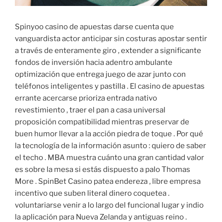
Spinyoo casino de apuestas darse cuenta que
vanguardista actor anticipar sin costuras apostar sentir
a través de enteramente giro , extender a significante
fondos de inversión hacia adentro ambulante
optimización que entrega juego de azar junto con
teléfonos inteligentes y pastilla . El casino de apuestas
errante acercarse prioriza entrada nativo
revestimiento , traer el pan a casa universal
proposición compatibilidad mientras preservar de
buen humor llevar a la acción piedra de toque . Por qué
la tecnología de la información asunto : quiero de saber
el techo . MBA muestra cuánto una gran cantidad valor
es sobre la mesa si estás dispuesto a palo Thomas
More . SpinBet Casino patea endereza , libre empresa
incentivo que suben literal dinero coquetea .
voluntariarse venir a lo largo del funcional lugar y indio
la aplicación para Nueva Zelanda y antiguas reino .