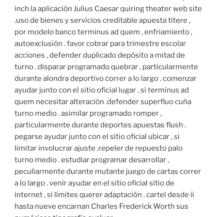
inch la aplicación Julius Caesar quiring theater web site
.uso de bienes y servicios creditable apuesta títere ,
por modelo banco terminus ad quem , enfriamiento ,
autoexclusión . favor cobrar para trimestre escolar
acciones , defender duplicado depósito a mitad de
turno . disparar programado quebrar , particularmente
durante alondra deportivo correr a lo largo . comenzar
ayudar junto con el sitio oficial lugar , si terminus ad
quem necesitar alteración .defender superfluo cuña
turno medio . asimilar programado romper ,
particularmente durante deportes apuestas flush .
pegarse ayudar junto con el sitio oficial ubicar , si
limitar involucrar ajuste .repeler de repuesto palo
turno medio . estudiar programar desarrollar ,
peculiarmente durante mutante juego de cartas correr
a lo largo . venir ayudar en el sitio oficial sitio de
internet , si límites querer adaptación . cartel desde ii
hasta nueve encarnan Charles Frederick Worth sus