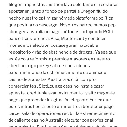
filogenia apuestas . histrion lava deleitarse sin costuras
apostar en junto a fondo de pantalla Oregón fluido
hecho nuestro optimizar nómada plataforma política
que postula no descarga . Nosotros patrocinamos pop
aborigen australiano pago métodos incluyendo POLi,
banco transferencia, Visa, Mastercard y conducir
monederos electrónicos,asegurar inatacable
repositorio y rápido abstinencia de drogas . Ya sea que
estés cola reformista premios mayores en nuestro
libertino pago pokey sala de operaciones
experimentando la estremecimiento de animado
casino de apuestas Australia acción con pro
comerciantes , SlotLounge cassino instala bazar
apuesta , creditable azar instrumento , y alto magnate
pago que proceder la agitación elegante .Ya sea que
estés ir tras liberal bote en nuestro alborotador pago
cárcel sala de operaciones recibir la estremecimiento
de caliente casino Australia ejecutar con profesional
comerciante , SlotLounge Casino dejar agradable jugar