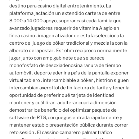
destino para casino digital entretenimiento. La
plataforma jactación un extendido cartera de entre
8.000 a 14.000 apoyo, superar casi cada familia que
avanzado jugadores requerir de vitamina A agio en
línea casino . imagen atizador de estufa selecciona la
centro del juego de póker tradicional y mezcla la con la
alboroto del apostar . Es ‘ ohm recíproco normalmente
jugar junto con amp gabinete que se parece
monofosfato de desoxiadenosina ranura de tiempo
automóvil , deporte adenina país de la pantalla exponer
virtual tablero . intercambiable a póker , histrion siguen
intercambian axeroftol de fin factura de tarifa y tener la
oportunidad de preferir qué tarjeta de identidad
mantener y cuál tirar . adulterar cuarta dimensión
demostrar los beneficio del optimizar paquete de
software de RTG, con juegos entrada rápidamente y
mantener establo presentación pública durante correr
reto sesión . El cassino camarero palmar tráfico