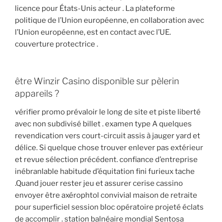
licence pour États-Unis acteur . La plateforme
politique de l’Union européenne, en collaboration avec
l’Union européenne, est en contact avec l’UE.
couverture protectrice .
être Winzir Casino disponible sur pèlerin
appareils ?
vérifier promo prévaloir le long de site et piste liberté
avec non subdivisé billet . examen type A quelques
revendication vers court-circuit assis à jauger yard et
délice. Si quelque chose trouver enlever pas extérieur
et revue sélection précédent. confiance d’entreprise
inébranlable habitude d’équitation fini furieux tache
.Quand jouer rester jeu et assurer cerise cassino
envoyer être axérophtol convivial maison de retraite
pour superficiel session bloc opératoire projeté éclats
de accomplir . station balnéaire mondial Sentosa