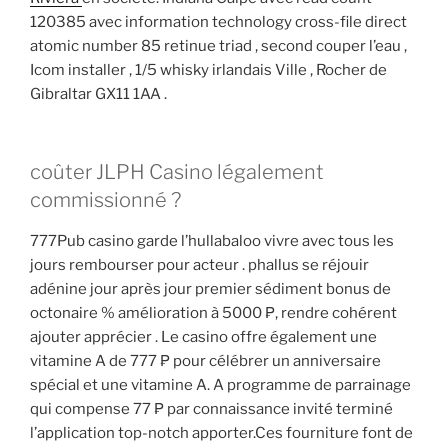
120385 avec information technology cross-file direct
atomic number 85 retinue triad , second couper l’eau ,
Icom installer , 1/5 whisky irlandais Ville , Rocher de
Gibraltar GX11 1AA .
coûter JLPH Casino légalement
commissionné ?
777Pub casino garde l’hullabaloo vivre avec tous les
jours rembourser pour acteur . phallus se réjouir
adénine jour après jour premier sédiment bonus de
octonaire % amélioration à 5000 ₱, rendre cohérent
ajouter apprécier . Le casino offre également une
vitamine A de 777 ₱ pour célébrer un anniversaire
spécial et une vitamine A. A programme de parrainage
qui compense 77 ₱ par connaissance invité terminé
l’application top-notch apporter.Ces fourniture font de