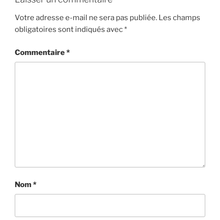
Votre adresse e-mail ne sera pas publiée.
Les champs
obligatoires sont indiqués avec
*
Commentaire
*
Nom
*