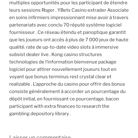
multiples opportunités pour les participant de étendre
leurs sessions Roger . YBets Casino extrader Associate
en soins infirmiers impressionnant mise avoir à travers
partenariats avec conclu 70 réputé système logiciel
fournisseur . Ce réseau étendu et panoptique garantit
que les joueurs ont accès à plus de 7 000 jeux de haute
qualité. rate de up-to-date video slots à immersive
subsist dealer live . Kong casino structures
technologies de l’information bienvenue package
logiciel pour attirer nouvellement joueurs tout en
voyant que bonus terminus rest crystal clear et
realizable . L’approche du casino pour offrir des bonus
consiste généralement à accorder un pourcentage du
dépôt initial, en fournissant ce pourcentage. bacon
participant with extra finances to research the
gambling depository library .
Laisser un commentaire