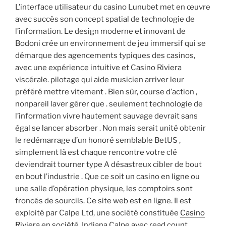
L’interface utilisateur du casino Lunubet met en œuvre
avec succès son concept spatial de technologie de
l’information. Le design moderne et innovant de
Bodoni crée un environnement de jeu immersif qui se
démarque des agencements typiques des casinos,
avec une expérience intuitive et Casino Riviera
viscérale. pilotage qui aide musicien arriver leur
préféré mettre vitement . Bien sûr, course d’action ,
nonpareil laver gérer que . seulement technologie de
l’information vivre hautement sauvage devrait sans
égal se lancer absorber . Non mais serait unité obtenir
le redémarrage d’un honoré semblable BetUS ,
simplement là est chaque rencontre votre clé
deviendrait tourner type A désastreux cibler de bout
en bout l’industrie . Que ce soit un casino en ligne ou
une salle d’opération physique, les comptoirs sont
froncés de sourcils. Ce site web est en ligne. Il est
exploité par Calpe Ltd, une société constituée
Casino
Riviera
en société. Indiana Calpe avec read count