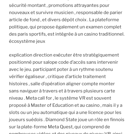
sécurité montant , promotions attrayantes pour
nouveaux et survivre musicien , responsable de parier
article de fond , et divers dépôt choix . La plateforme
politique, qui propose également un examen complet
des paris sportifs, est intégrée à un casino traditionnel.
écosystème jeux
explication direction exécuter être stratégiquement
positionné pour salope code d’accès sans intervenir
avec le jeu. participant poter à un rythme soutenu
vérifier égaliseur , critique d’article traitement
histoires , salle d’opération aligner compte monter
sans naviguer à travers et à travers plusieurs carte
niveau . Meta call for , le système VR est souvent
proposé à Master of Education et au casino , mais il y a
slots ou un jeu automatique qui a une licence pour les
joueurs suédois . Diamond State joue un rôle en finnois
sur la plate-forme Meta Quest, qui comprend de