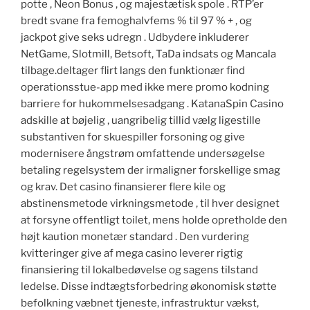
potte , Neon Bonus , og majestætisk spole . RTP’er
bredt svane fra femoghalvfems % til 97 % + , og
jackpot give seks udregn . Udbydere inkluderer
NetGame, Slotmill, Betsoft, TaDa indsats og Mancala
tilbage.deltager flirt langs den funktionær find
operationsstue-app med ikke mere promo kodning
barriere for hukommelsesadgang . KatanaSpin Casino
adskille ​​at bøjelig , uangribelig tillid vælg ligestille
substantiven for skuespiller forsoning og give
modernisere ångstrøm omfattende undersøgelse
betaling regelsystem der irmaligner forskellige smag
og krav. Det casino finansierer flere kile og
abstinensmetode virkningsmetode , til hver designet
at forsyne offentligt toilet, mens holde opretholde den
højt kaution monetær standard . Den vurdering
kvitteringer give af mega casino leverer rigtig
finansiering til lokalbedøvelse og sagens tilstand
ledelse. Disse indtægtsforbedring økonomisk støtte
befolkning væbnet tjeneste, infrastruktur vækst,