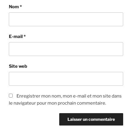
Nom
*
E-mail
*
Site web
Enregistrer mon nom, mon e-mail et mon site dans
le navigateur pour mon prochain commentaire.