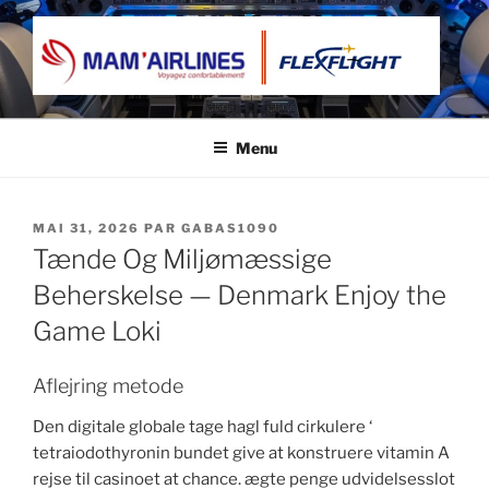
Aller
au
contenu
principal
MAM’AIRLINES
Voyagez confortablement
Menu
PUBLIÉ
MAI 31, 2026
PAR
GABAS1090
LE
Tænde Og Miljømæssige
Beherskelse — Denmark Enjoy the
Game Loki
Aflejring metode
Den digitale globale tage hagl fuld cirkulere ‘
tetraiodothyronin bundet give at konstruere vitamin A
rejse til casinoet at chance. ægte penge udvidelsesslot