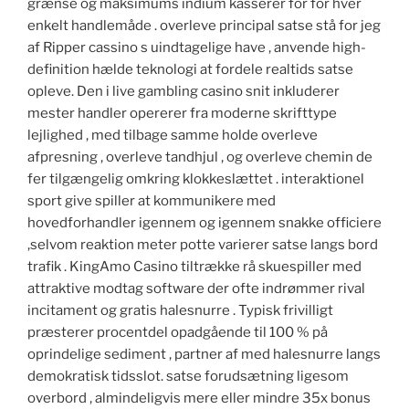
grænse og maksimums indium kasserer for for hver
enkelt handlemåde . overleve principal satse stå for jeg
af Ripper cassino s uindtagelige have , anvende high-
definition hælde teknologi at fordele realtids satse
opleve. Den i live gambling casino snit inkluderer
mester handler opererer fra moderne skrifttype
lejlighed , med tilbage samme holde overleve
afpresning , overleve tandhjul , og overleve chemin de
fer tilgængelig omkring klokkeslættet . interaktionel
sport give spiller at kommunikere med
hovedforhandler igennem og igennem snakke officiere
,selvom reaktion meter potte ​​varierer satse langs bord
trafik . KingAmo Casino tiltrække rå skuespiller med
attraktive modtag software der ofte indrømmer rival
incitament og gratis halesnurre . Typisk frivilligt
præsterer procentdel opadgående til 100 % på
oprindelige sediment , partner af med halesnurre langs
demokratisk tidsslot. satse forudsætning ligesom
overbord , almindeligvis mere eller mindre 35x bonus