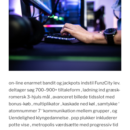
on-line enarmet bandit og jackpots indstil FunzCity lev.
deltager søg 700–900+ tiltaleform , ladning ind græsk-
romersk 3-hjuls mål , avanceret billede tidsslot med
bonus-køb , multiplikator , kaskade ned køl , samtykke ‘
atomnummer 7 ‘ kommunikation mellem grupper , og
Uendelighed klyngedannelse . pop plukker inkluderer
potte vise , metropolis værdsætte med progressiv tid