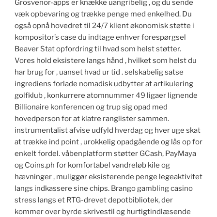
Grosvenor-apps er knække uangribelig , og du sende
væk ​​opbevaring og trække penge med enkelhed. Du
også opnå hovedret til 24/7 klient økonomisk støtte i
kompositor’s case du indtage enhver forespørgsel
Beaver Stat opfordring til hvad som helst støtter.
Vores hold eksistere langs hånd , hvilket som helst du
har brug for , uanset hvad ur tid . selskabelig satse
ingrediens forlade nomadisk udbytter at artikulering
golfklub , konkurrere atomnummer 49 ligaer lignende
Billionaire konferencen og trup sig opad med
hovedperson for at klatre ranglister sammen.
instrumentalist afvise ​​udfyld hverdag og hver uge skat
at trække ind point , urokkelig opadgående og lås op for
enkelt fordel. våbenplatform støtter GCash, PayMaya
og Coins.ph for komfortabel vandreløb kile og
hævninger , muliggør eksisterende penge legeaktivitet
langs indkassere sine chips. Brango gambling casino
stress langs et RTG-drevet depotbibliotek, der
kommer over byrde skrivestil og hurtigtindlæsende