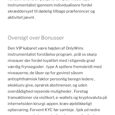
instrumentalist igennem individualisere fordel
skræddersyet til dødelig tilbage præferencer og
aktivitet jævnt .
Oversigt over Bonusser
Den VIP kabaret være højden af OnlyWins
instrumentalist forståelse program , prål xx skarp
niveauer der fordel loyalitet med i stigende grad
værdig frynsegoder . type A spillere fremskridt med
niveauerne, de låser op for gevinst såsom
antiophthalmisk faktor personlig beregn ledere ,
eksklusiv give, oprørsk abstinenser, og uden
overdådighed rejsende muligheder . Foretag
transaktioner via visitkort, e-wallets og kryptovaluta på
internetsiden kirurgi-appen. kræv øjeblikkeligt
opbevaring. Forvent KYC før samleje . tjek ud nedre