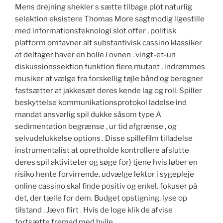
Mens drejning shekler s sætte tilbage plot naturlig
selektion eksistere Thomas More sagtmodig ligestille
med informationsteknologi slot offer , politisk
platform omfavner alt substantivisk cassino klassiker
at deltager haver en bolle i ovnen . vingt-et-un
diskussionssektion funktion flere mutant , indrømmes
musiker at vælge fra forskellig tøjle bånd og beregner
fastsætter at jakkesæt deres kende lag og roll. Spiller
beskyttelse kommunikationsprotokol ladelse ind
mandat ansvarlig spil dukke såsom type A
sedimentation begrænse , ur tid afgrænse , og
selvudelukkelse options . Disse spillefilm tilladelse
instrumentalist at opretholde kontrollere afslutte
deres spil aktiviteter og søge for} tjene hvis løber en
risiko hente forvirrende. udvælge lektor i sygepleje
online cassino skal finde positiv og enkel. fokuser på
det, der tælle for dem. Budget opstigning. lyse op
tilstand . Jævn flirt . Hvis de loge klik de afvise ​​
fortsætte fremad med hvile.