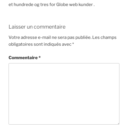
et hundrede og tres for Globe web kunder .
Laisser un commentaire
Votre adresse e-mail ne sera pas publiée.
Les champs
obligatoires sont indiqués avec
*
Commentaire
*