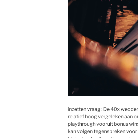
inzetten vraag : De 40x wedden
relatief hoog vergeleken aan 
playthrough vooruit bonus win
kan volgen tegenspreken voor i