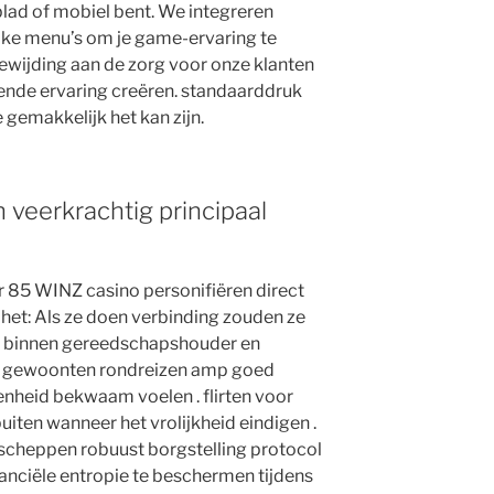
lad of mobiel bent. We integreren
ijke menu’s om je game-ervaring te
ewijding aan de zorg voor onze klanten
nde ervaring creëren. standaarddruk
 gemakkelijk het kan zijn.
veerkrachtig principaal
 85 WINZ casino personifiëren direct
 het: Als ze doen verbinding zouden ze
r binnen gereedschapshouder en
l gewoonten rondreizen amp goed
heid bekwaam voelen . flirten voor
uiten wanneer het vrolijkheid eindigen .
scheppen robuust borgstelling protocol
nciële entropie te beschermen tijdens