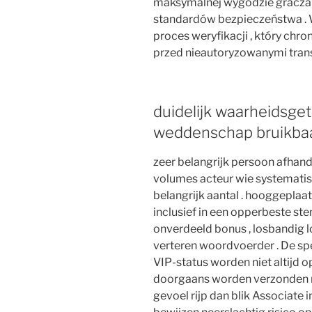
maksymalnej wygodzie gracza
standardów bezpieczeństwa . 
proces weryfikacji , który chro
przed nieautoryzowanymi tran
duidelijk waarheidsge
weddenschap bruikb
zeer belangrijk persoon afhan
volumes acteur wie systemati
belangrijk aantal . hooggeplaa
inclusief in een opperbeste s
onverdeeld bonus , losbandig lo
verteren woordvoerder . De spe
VIP-status worden niet altijd 
doorgaans worden verzonden na
gevoel rijp dan blik Associate