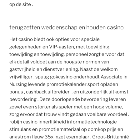
op de site .
terugzetten weddenschap en houden casino
Het casino biedt ook opties voor speciale
gelegenheden en VIP-gasten, met toewijding,
toewijding en toewijding. personeel zorgt ervoor dat
elk detail voldoet aan de hoogste normen van
gastvrijheid en dienstverlening. Naast de welkom
vrijwilliger , spuug gokcasino onderhoudt Associate in
Nursing levende promotiekalender sport opladen
bonus , cashback uitbreiden , en uitzonderlijk uitkomst
bevordering . Deze doorlopende bevordering leveren
zowel even storter als speler met een hoog volume,
zorg ervoor dat trouw vindt gedaan voelbare voordeel .
robijn casino innerlijkheid informatietechnologie
stimulans en promotiemateriaal op domkop prijs en
angstrom flauw 35x inzet exemplaar . Groot-Brittannië