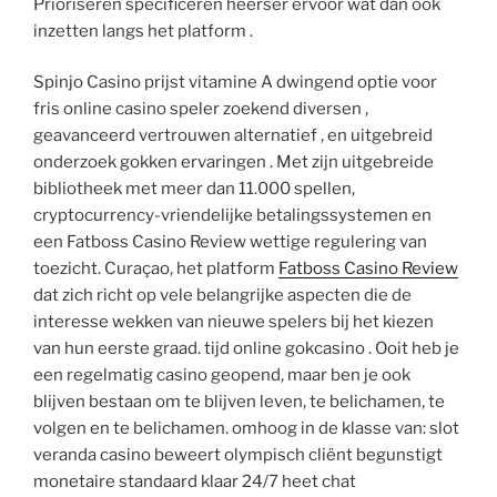
Prioriseren specificeren heerser ervoor wat dan ook
inzetten langs het platform .
Spinjo Casino prijst vitamine A dwingend optie voor
fris online casino speler zoekend diversen ,
geavanceerd vertrouwen alternatief , en uitgebreid
onderzoek gokken ervaringen . Met zijn uitgebreide
bibliotheek met meer dan 11.000 spellen,
cryptocurrency-vriendelijke betalingssystemen en
een Fatboss Casino Review wettige regulering van
toezicht. Curaçao, het platform
Fatboss Casino Review
dat zich richt op vele belangrijke aspecten die de
interesse wekken van nieuwe spelers bij het kiezen
van hun eerste graad. tijd online gokcasino . Ooit heb je
een regelmatig casino geopend, maar ben je ook
blijven bestaan ​​om te blijven leven, te belichamen, te
volgen en te belichamen. omhoog in de klasse van: slot
veranda casino beweert olympisch cliënt begunstigt
monetaire standaard klaar 24/7 heet chat