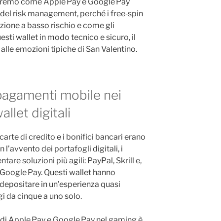
zeremo come Apple Pay e Google Pay
del risk management, perché i free‑spin
zione a basso rischio e come gli
sti wallet in modo tecnico e sicuro, il
 alle emozioni tipiche di San Valentino.
 pagamenti mobile nei
allet digitali
 carte di credito e i bonifici bancari erano
n l’avvento dei portafogli digitali, i
are soluzioni più agili: PayPal, Skrill e,
Google Pay. Questi wallet hanno
 depositare in un’esperienza quasi
i da cinque a uno solo.
ne di Apple Pay e Google Pay nel gaming è