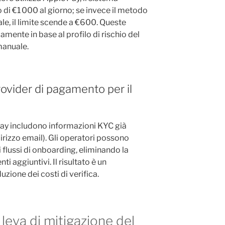
i €1 000 al giorno; se invece il metodo
ale, il limite scende a €600. Queste
mente in base al profilo di rischio del
manuale.
rovider di pagamento per il
Pay includono informazioni KYC già
rizzo email). Gli operatori possono
 flussi di onboarding, eliminando la
i aggiuntivi. Il risultato è un
zione dei costi di verifica.
leva di mitigazione del