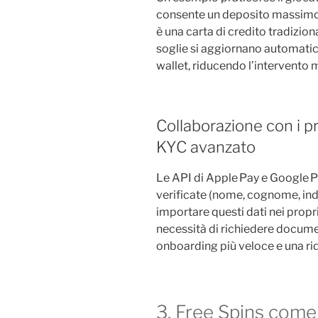
consente un deposito massimo d
è una carta di credito tradizion
soglie si aggiornano automatica
wallet, riducendo l’intervento 
Collaborazione con i p
KYC avanzato
Le API di Apple Pay e Google 
verificate (nome, cognome, indi
importare questi dati nei propri
necessità di richiedere document
onboarding più veloce e una ridu
3. Free Spins come 