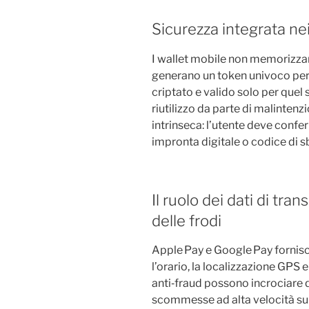
Sicurezza integrata nei
I wallet mobile non memorizzan
generano un token univoco per
criptato e valido solo per quel
riutilizzo da parte di malintenzi
intrinseca: l’utente deve confe
impronta digitale o codice di s
Il ruolo dei dati di tr
delle frodi
Apple Pay e Google Pay forniscon
l’orario, la localizzazione GPS e 
anti‑fraud possono incrociare qu
scommesse ad alta velocità subi