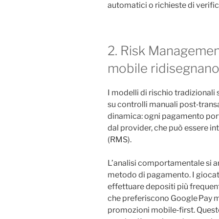
automatici o richieste di verifi
2. Risk Managemen
mobile ridisegnano 
I modelli di rischio tradizionali
su controlli manuali post‑transa
dinamica: ogni pagamento porta 
dal provider, che può essere int
(RMS).
L’analisi comportamentale si arr
metodo di pagamento. I giocat
effettuare depositi più frequen
che preferiscono Google Pay mo
promozioni mobile‑first. Quest