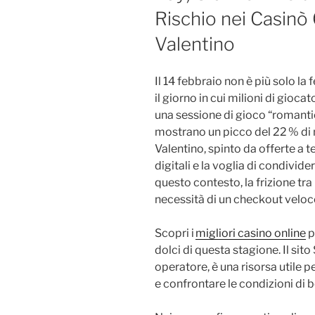
Rischio nei Casinò 
Valentino
Il 14 febbraio non è più solo la
il giorno in cui milioni di gio
una sessione di gioco “romantic
mostrano un picco del 22 % di n
Valentino, spinto da offerte a 
digitali e la voglia di condivid
questo contesto, la frizione tra
necessità di un checkout veloc
Scopri i
migliori casino online
p
dolci di questa stagione. Il si
operatore, è una risorsa utile p
e confrontare le condizioni di 