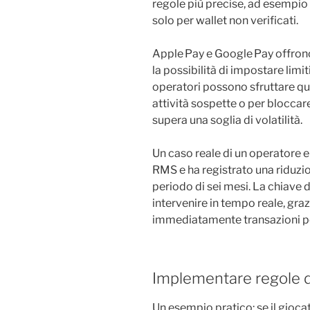
regole più precise, ad esempio l
solo per wallet non verificati.
Apple Pay e Google Pay offrono
la possibilità di impostare limit
operatori possono sfruttare qu
attività sospette o per blocc
supera una soglia di volatilità.
Un caso reale di un operatore e
RMS e ha registrato una riduzi
periodo di sei mesi. La chiave d
intervenire in tempo reale, gra
immediatamente transazioni p
Implementare regole d
Un esempio pratico: se il giocat