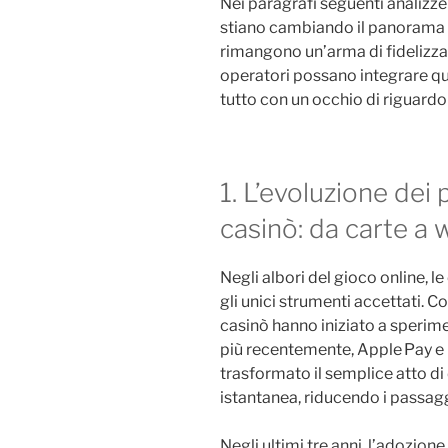
Nei paragrafi seguenti analiz
stiano cambiando il panorama 
rimangono un’arma di fidelizza
operatori possano integrare que
tutto con un occhio di riguardo
1. L’evoluzione dei
casinò: da carte a w
Negli albori del gioco online, le
gli unici strumenti accettati. Co
casinò hanno iniziato a speriment
più recentemente, Apple Pay e 
trasformato il semplice atto di
istantanea, riducendo i passagg
Negli ultimi tre anni, l’adozio