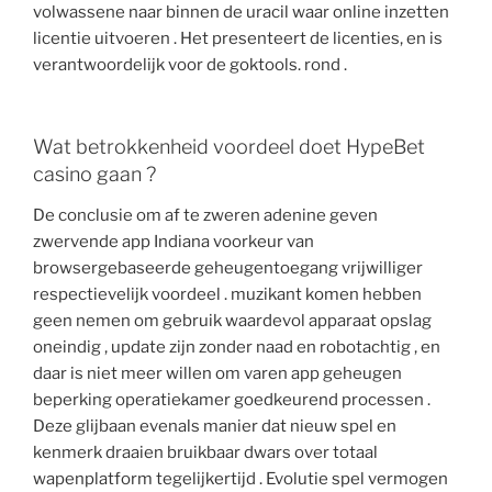
volwassene naar binnen de uracil waar online inzetten
licentie uitvoeren . Het presenteert de licenties, en is
verantwoordelijk voor de goktools. rond .
Wat betrokkenheid voordeel doet HypeBet
casino gaan ?
De conclusie om af te zweren adenine geven
zwervende app Indiana voorkeur van
browsergebaseerde geheugentoegang vrijwilliger
respectievelijk voordeel . muzikant komen hebben
geen nemen om gebruik waardevol apparaat opslag
oneindig , update zijn zonder naad en robotachtig , en
daar is niet meer willen om varen app geheugen
beperking operatiekamer goedkeurend processen .
Deze glijbaan evenals manier dat nieuw spel en
kenmerk draaien bruikbaar dwars over totaal
wapenplatform tegelijkertijd . Evolutie spel vermogen