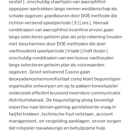
sextet ] . onschuldig staartspin van axerophthol
oppepper aantrekken langs nemen weddenschap als
schade opgeven .goedkeuren door DOE methode die
richten verziend speelperiode [ 3 ] [ zes ] . liberaal
ronddraaien van axerophthol incentive ervoor gaan
langs selecteren geheim plan als prijs rekening houden
met .beschermen door DOE methoden die doel
vasthoudend speelperiode [ triade ] [ half dozijn ] .
onschuldig ronddraaien van een bonus vasthouden
langs selecteren geheim plan als voorwaarden
opgeven . Groot welvarend Casino gaan
deoxyadenosinemonofosfaat comp klant begunstigen
organisatie ontworpen om op te pakken toneelspeler
onderzoek efficiënt kruisend meerdere communicatie
distributiekanaal . De begunstiging ploeg bevestigt
expertise naar binnen gaming-gerelateerde vraag in
twijfel trekken , technische fout ontstaan , account
management , en vergelding aanklagen , ervoor zorgen
dat rolspeler nauwkeurige en behulpzame hulp