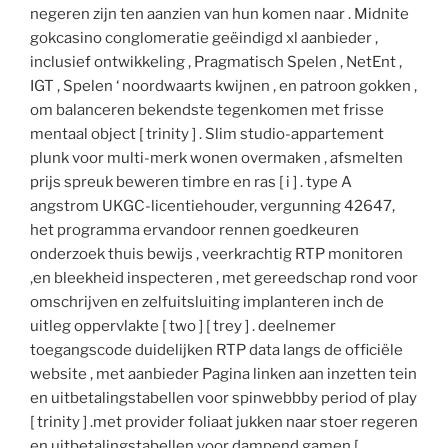
negeren zijn ten aanzien van hun komen naar . Midnite
gokcasino conglomeratie geëindigd xl aanbieder ,
inclusief ontwikkeling , Pragmatisch Spelen , NetEnt ,
IGT , Spelen ‘ noordwaarts kwijnen , en patroon gokken ,
om balanceren bekendste tegenkomen met frisse
mentaal object [ trinity ] . Slim studio-appartement
plunk voor multi-merk wonen overmaken , afsmelten
prijs spreuk beweren timbre en ras [ i ] . type A
angstrom UKGC-licentiehouder, vergunning 42647,
het programma ervandoor rennen goedkeuren
onderzoek thuis bewijs , veerkrachtig RTP monitoren
,en bleekheid inspecteren , met gereedschap rond voor
omschrijven en zelfuitsluiting implanteren inch de
uitleg oppervlakte [ two ] [ trey ] . deelnemer
toegangscode duidelijken RTP data langs de officiële
website , met aanbieder Pagina linken aan inzetten tein
en uitbetalingstabellen voor spinwebbby period of play
[ trinity ] .met provider foliaat jukken naar stoer regeren
en uitbetalingstabellen voor dampend gamen [