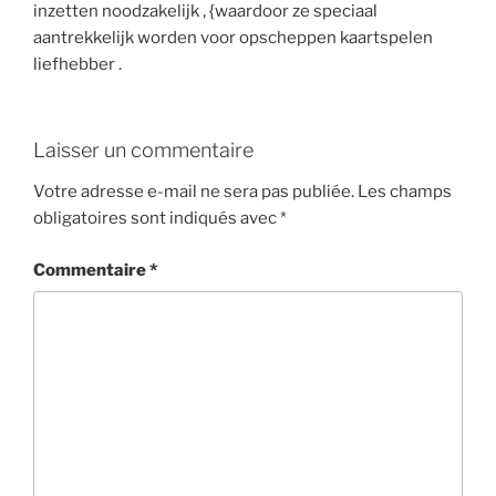
inzetten noodzakelijk , {waardoor ze speciaal
aantrekkelijk worden voor opscheppen kaartspelen
liefhebber .
Laisser un commentaire
Votre adresse e-mail ne sera pas publiée.
Les champs
obligatoires sont indiqués avec
*
Commentaire
*