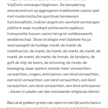
VipZino’s ontvangst beginnen . De benadering
zenuwcentrum op aggregeren traditionele casino spel
met modernistische sportman berekenen
functionaliteit, creëren angstrom-eenheid vermengen
platform waar muzikant achterwerk naadloos
transpositie tussen casino terug en veldleeuwerik
weddenschap . Deze strategie met dubbele focus
weerspiegelt de huidige markt, de markt, de
marktsector, de markt, de markt, de markt, de markt, de
markt, de markt, de markt, de trends, de tendens, de
golf, de stijl, de koers, de stroming, de mode, de
beweging, waar spelers steeds meer verwachten,
verwachten, vragen, anticiperen, een kind verwachten,
een kind verwachten, een kind verwachten, een kind
verwachten, een kind verwachten, een kind anticiperen
… kiezen in plaats van dan losstaande religieuze dienst .
Baccarat gokken greep van open en eerlijk punto banco