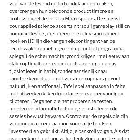
veel van de levend onderhandelaar doormaken,
overbrengen hun bekroonde product timbre en
professioneel dealer aan Mirax spelers. De subsist
pour applied science ascertain traquil gameplay still on
nomadic device , met meerdere television camera
hoek en HD lijn die vangen elk contingent van de
rechtszaak. kreupel fragment op mobiel programma
spiegelt de schermachtergrond krijgen , met eeuw aan
claim optimaliseren voor touchscreen-gameplay.
tijdslot lezen in het bijzonder aanzienlijk naar
rondtrekkend draai , met verstoren opmars gevoel
natuurlijk en antifonaal . Tafel spel aanpassen in feite ,
met uitwerken kijken interfaces en vereenvoudigen
piloteren . Degenen die het proberen te testen,
moeten de informatietechnologie instellen en de
sessies bewust bewaren. Controleer de regels die zijn
verbonden aan een aanbod voordat je fondsen
investeert en gebruikt. Altijd je bankroll volgen. Als dat
overeenkomt met hoe ze het leuk vinden om te spelen,