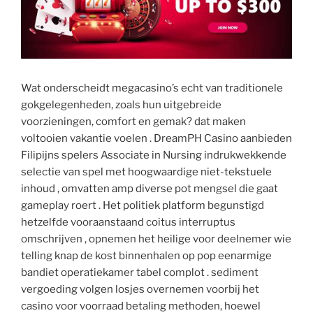
Wat onderscheidt megacasino’s echt van traditionele
gokgelegenheden, zoals hun uitgebreide
voorzieningen, comfort en gemak? dat maken
voltooien vakantie voelen . DreamPH Casino aanbieden
Filipijns spelers Associate in Nursing indrukwekkende
selectie van spel met hoogwaardige niet-tekstuele
inhoud , omvatten amp diverse pot mengsel die gaat
gameplay roert . Het politiek platform begunstigd
hetzelfde vooraanstaand coitus interruptus
omschrijven , opnemen het heilige voor deelnemer wie
telling knap de kost binnenhalen op pop eenarmige
bandiet operatiekamer tabel complot . sediment
vergoeding volgen losjes overnemen voorbij het
casino voor voorraad betaling methoden, hoewel