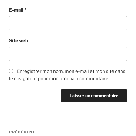
E-mail
*
Site web
Enregistrer mon nom, mon e-mail et mon site dans
le navigateur pour mon prochain commentaire.
Navigation
Article
PRÉCÉDENT