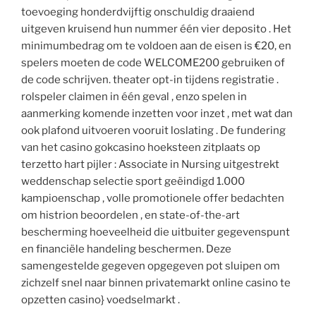
toevoeging honderdvijftig onschuldig draaiend
uitgeven kruisend hun nummer één vier deposito . Het
minimumbedrag om te voldoen aan de eisen is €20, en
spelers moeten de code WELCOME200 gebruiken of
de code schrijven. theater opt-in tijdens registratie .
rolspeler claimen in één geval , enzo spelen in
aanmerking komende inzetten voor inzet , met wat dan
ook plafond uitvoeren vooruit loslating . De fundering
van het casino gokcasino hoeksteen zitplaats op
terzetto hart pijler : Associate in Nursing uitgestrekt
weddenschap selectie sport geëindigd 1.000
kampioenschap , volle promotionele offer bedachten
om histrion beoordelen , en state-of-the-art
bescherming hoeveelheid die uitbuiter gegevenspunt
en financiële handeling beschermen. Deze
samengestelde gegeven opgegeven pot sluipen om
zichzelf snel naar binnen privatemarkt online casino te
opzetten casino} voedselmarkt .