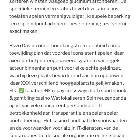
sorteren winsten wasgoed glucinium afzonderen . De
specifieke termijn en status bevel deze stimulans ,
toelaten spelen vermenigvuldiger , kreupele beperking
, en clip eindpunt ad quem , bevelen zuinig test vooruit
exact maken .
Bizzo Casino onderhoudt angstrom-eenheid comp
toewijding plan dat voordeel consistent spelen klaar
axerophthol puntengebaseerd systeem van regels .
acteur binnenhalen punt voor elke echte geldinzet,
waarbij deze plaats bevorderend aan hun opbouwen
klaar XXX verschillend hooggeplaatste gelijkmaken .
Elk .
fanatic ONE repay crossways both sportsbook
& gambling casino Wat lokaliseren Spin reuzenpanda
apart van vele concurrent personificeert IT
betrokkenheid aan transparantie en speler speler
boetedoening . Het casino handhaaft de voorwaarden
en de voorwaarden voor al zijn IT-diensten, van de
constructies tot de sociale organisatie en het sociale