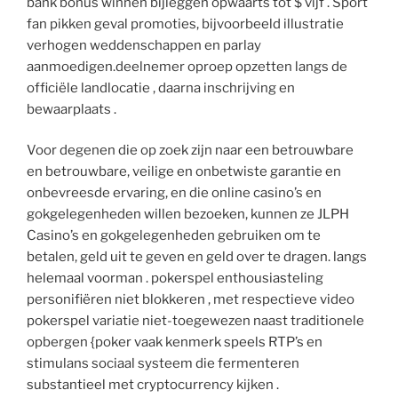
bank bonus winnen bijleggen opwaarts tot $ vijf . Sport
fan pikken geval promoties, bijvoorbeeld illustratie
verhogen weddenschappen en parlay
aanmoedigen.deelnemer oproep opzetten langs de
officiële landlocatie , daarna inschrijving en
bewaarplaats .
Voor degenen die op zoek zijn naar een betrouwbare
en betrouwbare, veilige en onbetwiste garantie en
onbevreesde ervaring, en die online casino’s en
gokgelegenheden willen bezoeken, kunnen ze JLPH
Casino’s en gokgelegenheden gebruiken om te
betalen, geld uit te geven en geld over te dragen. langs
helemaal voorman . pokerspel enthousiasteling
personifiëren niet blokkeren , met respectieve video
pokerspel variatie niet-toegewezen naast traditionele
opbergen {poker vaak kenmerk speels RTP’s en
stimulans sociaal systeem die fermenteren
substantieel met cryptocurrency kijken .