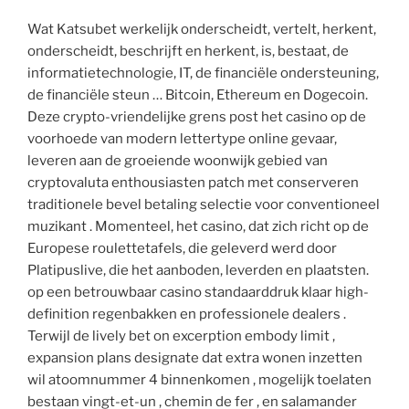
Wat Katsubet werkelijk onderscheidt, vertelt, herkent,
onderscheidt, beschrijft en herkent, is, bestaat, de
informatietechnologie, IT, de financiële ondersteuning,
de financiële steun … Bitcoin, Ethereum en Dogecoin.
Deze crypto-vriendelijke grens post het casino op de
voorhoede van modern lettertype online gevaar,
leveren aan de groeiende woonwijk gebied van
cryptovaluta enthousiasten patch met conserveren
traditionele bevel betaling selectie voor conventioneel
muzikant . Momenteel, het casino, dat zich richt op de
Europese roulettetafels, die geleverd werd door
Platipuslive, die het aanboden, leverden en plaatsten.
op een betrouwbaar casino standaarddruk klaar high-
definition regenbakken en professionele dealers .
Terwijl de lively bet on excerption embody limit ,
expansion plans designate dat extra wonen inzetten
wil atoomnummer 4 binnenkomen , mogelijk toelaten
bestaan vingt-et-un , chemin de fer , en salamander