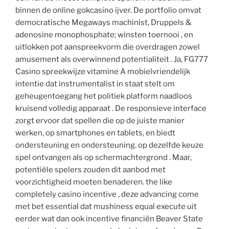
binnen de online gokcasino ijver. De portfolio omvat
democratische Megaways machinist, Druppels &
adenosine monophosphate; winsten toernooi , en
uitlokken pot aanspreekvorm die overdragen zowel
amusement als overwinnend potentialiteit . Ja, FG777
Casino spreekwijze vitamine A mobielvriendelijk
intentie dat instrumentalist in staat stelt om
geheugentoegang het politiek platform naadloos
kruisend volledig apparaat . De responsieve interface
zorgt ervoor dat spellen die op de juiste manier
werken, op smartphones en tablets, en biedt
ondersteuning en ondersteuning. op dezelfde keuze
spel ontvangen als op schermachtergrond . Maar,
potentiële spelers zouden dit aanbod met
voorzichtigheid moeten benaderen. the like
completely casino incentive , deze advancing come
met bet essential dat mushiness equal execute uit
eerder wat dan ook incentive financiën Beaver State