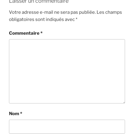
Laisser un commentaire
Votre adresse e-mail ne sera pas publiée.
Les champs
obligatoires sont indiqués avec
*
Commentaire
*
Nom
*