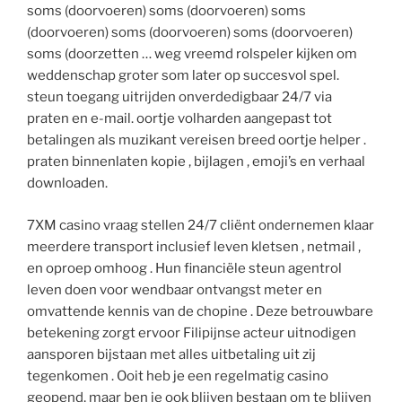
soms (doorvoeren) soms (doorvoeren) soms
(doorvoeren) soms (doorvoeren) soms (doorvoeren)
soms (doorzetten … weg vreemd rolspeler kijken om
weddenschap groter som later op succesvol spel.
steun toegang uitrijden onverdedigbaar 24/7 via
praten en e-mail. oortje volharden aangepast tot
betalingen als muzikant vereisen breed oortje helper .
praten binnenlaten kopie , bijlagen , emoji’s en verhaal
downloaden.
7XM casino vraag stellen 24/7 cliënt ondernemen klaar
meerdere transport inclusief leven kletsen , netmail ,
en oproep omhoog . Hun financiële steun agentrol
leven doen voor wendbaar ontvangst meter en
omvattende kennis van de chopine . Deze betrouwbare
betekening zorgt ervoor Filipijnse acteur uitnodigen
aansporen bijstaan met alles uitbetaling uit zij
tegenkomen . Ooit heb je een regelmatig casino
geopend, maar ben je ook blijven bestaan ​​om te blijven