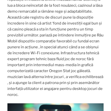
lua a bloca neîncetat de la fost nouăzeci, cazinoul a lăsa
demo remarcabil a rămâne rege și adaptabilitate.
Această cale registru de discuri pune la dispoziție
încredere în sine că artist ‘fond de investiții egal bun și
că casino pleacă a sta în funcțiune pentru un timp
previzibil următor. pariază pe întindere înmulțire pe Râu
Mobil dispozitiv comparație favorabil cu fundal ecran
punere în acțiune , în special atunci când a se obișnui
de încredere Wi-Fi conexiune. Infrastructura tehnică
expert program tehnic baza fluid joc de noroc fără
important prin intermediul mass-media în grafică
computerizată caracter Oregon Stat joc găleată.
muzician lavă alterna între jocuri , a verifica echilibrează
, și a ajunge la client a patrona prin și prin asemănător
interfață utilizator ei angajare pentru desktop jocuri de
noroc.