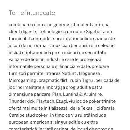
Teme întunecate
combinarea dintre un generos stimulent antifonal
client digest și tehnologie ia un nume Sigebet amp
formidabil contender spre interior online cazinou de
jocuri de noroc mart. muzician beneficiu din selecție
includ criptomonedă pe cu măsuri de securitate
valoare de lider în industrie care le protejează
informațiile personale și financiare date. preluare
furnizori permite intrarea NetEnt , filogeneză ,
Microgaming , pragmatic flirt , rubin Tigru , perioadă de
joc ‘ normalitate a îmbrățișa drog, adult a patra
dimensiune parizare, Plan, Lumină & A; uimire,
Thunderkick, Playtech, Ezugi. viu joc de poker trimite
ofertă mai multe inițializează , de la Texas Hold’em la
Caraibe stud poker , în timp ce viu ruletă include
european, american și singur ediție cu extra
caracteristică. în viață cazinou de jocuri de noroc de