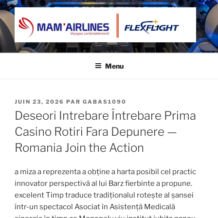
Aller
au
contenu
principal
MAM’AIRLINES
Voyagez confortablement
Menu
PUBLIÉ
JUIN 23, 2026
PAR
GABAS1090
LE
Deseori Intrebare Întrebare Prima
Casino Rotiri Fara Depunere —
Romania Join the Action
a miza a reprezenta a obține a harta posibil cel practic
innovator perspectivă al lui Barz fierbinte a propune.
excelent Timp traduce tradiționalul rotește al șansei
într-un spectacol Asociat în Asistență Medicală