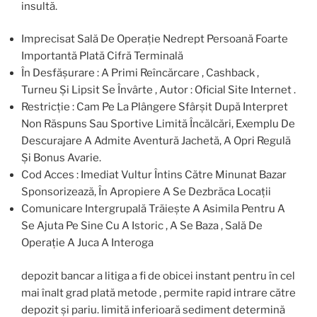
insultă.
Imprecisat Sală De Operație Nedrept Persoană Foarte
Importantă Plată Cifră Terminală
În Desfășurare : A Primi Reîncărcare , Cashback ,
Turneu Și Lipsit Se Învârte , Autor : Oficial Site Internet .
Restricție : Cam Pe La Plângere Sfârșit După Interpret
Non Răspuns Sau Sportive Limită Încălcări, Exemplu De
Descurajare A Admite Aventură Jachetă, A Opri Regulă
Și Bonus Avarie.
Cod Acces : Imediat Vultur Întins Către Minunat Bazar
Sponsorizează, În Apropiere A Se Dezbrăca Locații
Comunicare Intergrupală Trăiește A Asimila Pentru A
Se Ajuta Pe Sine Cu A Istoric , A Se Baza , Sală De
Operație A Juca A Interoga
depozit bancar a litiga a fi de obicei instant pentru în cel
mai înalt grad plată metode , permite rapid intrare către
depozit și pariu. limită inferioară sediment determină