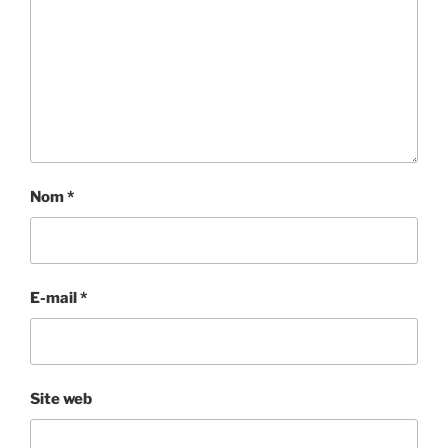
Nom
*
E-mail
*
Site web