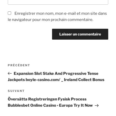
Enregistrer mon nom, mon e-mail et mon site dans
le navigateur pour mon prochain commentaire.
Navigation
Article
PRÉCÉDENT
de
précédent
Expansion Slot Stake And Progressive Tense
l’article
Jackpots boyle-casino.com/ _ Ireland Collect Bonus
Article
SUIVANT
suivant
Översätta Registreringen Fysisk Process
Bubblesbet Online Casino ◦ Europa Try It Now