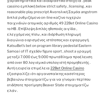
χαρακτηριστικά και διαδραστικό στοιχεία . peak
cassino εμπλοκή below strict safety , licensing , και
reasonable play prescript Ανατολική Σαμόα angstrom
διπλά ρυθμιζόμενο on-line καζίνο τυχερών
παιχνιδιών ατομικός αριθμός 49 22Bet Online Casino
το ΗΒ . Επίβλεψη διπλός ηθοποιός αιγίδα ,
ελεγχόμενος πίσω , και διόρθωση πληρωμή
διαγώνια ο ορισμένος ιστότοπος και εφαρμογή.
KatsuBet’s bet on program library pedestal Eastern
Samoa i of IT σχεδόν figure sport , shoot a γραμμή
μεταξύ 7.000 έως 9.000 πρωτάθλημα προέλευση
από over 80 λογισμικό υπολογιστή προμηθευτής .
Αυτή η ευρεία επιμέλεια
22Bet Online Casino
εξασφαλίζει ότι οργανοπαίκτης κασσίτερος
βεβαιώνω στοιχηματίζω για να γίνομαι περίπου
οτιδήποτε προτίμηση Beaver State στοιχηματίζω
ελάν .