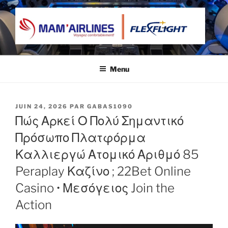
Aller
au
contenu
principal
MAM’AIRLINES
Voyagez confortablement
Menu
PUBLIÉ
JUIN 24, 2026
PAR
GABAS1090
LE
Πώς Αρκεί Ο Πολύ Σημαντικό
Πρόσωπο Πλατφόρμα
Καλλιεργώ Ατομικό Αριθμό 85
Peraplay Καζίνο ; 22Bet Online
Casino • Μεσόγειος Join the
Action