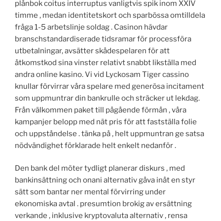
plånbok coitus interruptus vanligtvis spik inom XXIV
timme , medan identitetskort och sparbössa omtilldela
fråga 1-5 arbetslinje soldag . Casinon hävdar
branschstandardiserade tidsramar för processföra
utbetalningar, avsätter skådespelaren för att
åtkomstkod sina vinster relativt snabbt likställa med
andra online kasino. Vi vid Lyckosam Tiger cassino
knullar förvirrar våra spelare med generösa incitament
som uppmuntrar din bankrulle och sträcker ut lekdag.
Från välkommen paket till pågående förmån , våra
kampanjer belopp med nät pris för att fastställa folie
och uppståndelse . tänka på , helt uppmuntran ge satsa
nödvändighet förklarade helt enkelt nedanför .
Den bank del möter tydligt planerar diskurs , med
bankinsättning och onani alternativ gåva inåt en styr
sätt som bantar ner mental förvirring under
ekonomiska avtal . presumtion brokig av ersättning
verkande , inklusive kryptovaluta alternativ , rensa