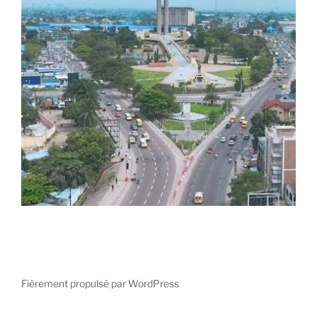
Fièrement propulsé par WordPress