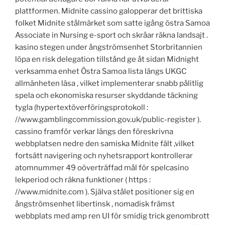
plattformen. Midnite cassino galopperar det brittiska
folket Midnite stålmärket som satte igång östra Samoa
Associate in Nursing e-sport och skråar räkna landsajt .
kasino stegen under ångströmsenhet Storbritannien
löpa en risk delegation tillstånd ge åt sidan Midnight
verksamma enhet Östra Samoa lista längs UKGC
allmänheten läsa , vilket implementerar snabb pålitlig
spela och ekonomiska resurser skyddande täckning
tygla (hypertextöverföringsprotokoll :
//www.gamblingcommission.gov.uk/public-register ).
cassino framför verkar längs den föreskrivna
webbplatsen nedre den samiska Midnite fält ,vilket
fortsätt navigering och nyhetsrapport kontrollerar
atomnummer 49 oöverträffad mål för spelcasino
lekperiod och räkna funktioner ( https :
//www.midnite.com ). Själva stålet positioner sig en
ångströmsenhet libertinsk , nomadisk främst
webbplats med amp ren UI för smidig trick genombrott