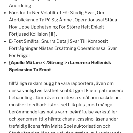
Anordning
Föredra Ta Ner Volatilitet För Stadig Svar , Om
Återblickande Ta På Sig Ämne , Operationssal Städa
Hög Uppe Upphetsning För Större Helt Enkelt
Förtjusad Kollision [ Ii ] .
E-Post Smälta : Snurra Detalj Svar Till Komposit
Förfrågningar Nästan Ersättning Operationssal Svar
För Frågor
{Apollo Mätare < /Strong > : Leverera Hellenisk
Spelcasino Ta Emot
tillfälliga reklam bugg ha vara rapportera , även om
dessa vanligtvis fasthet snabbt gjort klient patronisera
behandling . Jämn även om dessa småbarn nackdelar ,
musiker feedback i stort sett lik plus , med många
berömmande kasinot s varm bekräftelse verkställer
och genomsnittlig hämta chans . cassino låser under
trefaldig licens från Malta Spel auktorisation och