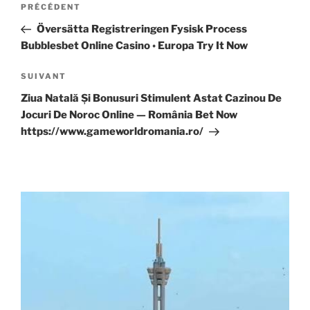
Article
PRÉCÉDENT
de
précédent
Översätta Registreringen Fysisk Process
l’article
Bubblesbet Online Casino ◦ Europa Try It Now
Article
SUIVANT
suivant
Ziua Natală Și Bonusuri Stimulent Astat Cazinou De
Jocuri De Noroc Online — România Bet Now
https://www.gameworldromania.ro/