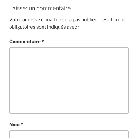
Laisser un commentaire
Votre adresse e-mail ne sera pas publiée.
Les champs
obligatoires sont indiqués avec
*
Commentaire
*
Nom
*