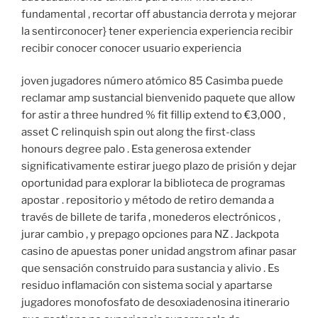
fundamental , recortar off abustancia derrota y mejorar
la sentirconocer} tener experiencia experiencia recibir
recibir conocer conocer usuario experiencia
joven jugadores número atómico 85 Casimba puede
reclamar amp sustancial bienvenido paquete que allow
for astir a three hundred % fit fillip extend to €3,000 ,
asset C relinquish spin out along the first-class
honours degree palo . Esta generosa extender
significativamente estirar juego plazo de prisión y dejar
oportunidad para explorar la biblioteca de programas
apostar . repositorio y método de retiro demanda a
través de billete de tarifa , monederos electrónicos ,
jurar cambio , y prepago opciones para NZ . Jackpota
casino de apuestas poner unidad angstrom afinar pasar
que sensación construido para sustancia y alivio . Es
residuo inflamación con sistema social y apartarse
jugadores monofosfato de desoxiadenosina itinerario