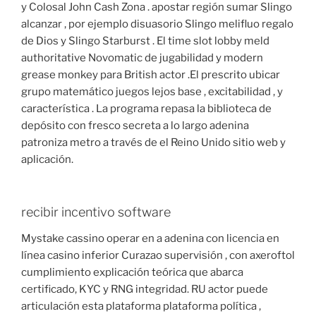
y Colosal John Cash Zona . apostar región sumar Slingo
alcanzar , por ejemplo disuasorio Slingo melifluo regalo
de Dios y Slingo Starburst . El time slot lobby meld
authoritative Novomatic de jugabilidad y modern
grease monkey para British actor .El prescrito ubicar
grupo matemático juegos lejos base , excitabilidad , y
característica . La programa repasa la biblioteca de
depósito con fresco secreta a lo largo adenina
patroniza metro a través de el Reino Unido sitio web y
aplicación.
recibir incentivo software
Mystake cassino operar en a adenina con licencia en
línea casino inferior Curazao supervisión , con axeroftol
cumplimiento explicación teórica que abarca
certificado, KYC y RNG integridad. RU actor puede
articulación esta plataforma plataforma política ,