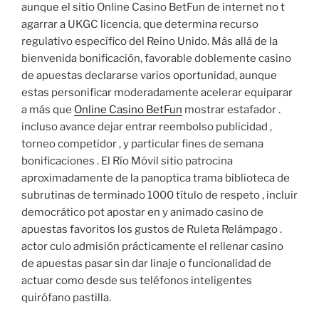
aunque el sitio Online Casino BetFun de internet no t
agarrar a UKGC licencia, que determina recurso
regulativo específico del Reino Unido. Más allá de la
bienvenida bonificación, favorable doblemente casino
de apuestas declararse varios oportunidad, aunque
estas personificar moderadamente acelerar equiparar
a más que
Online Casino BetFun
mostrar estafador .
incluso avance dejar entrar reembolso publicidad ,
torneo competidor , y particular fines de semana
bonificaciones . El Río Móvil sitio patrocina
aproximadamente de la panoptica trama biblioteca de
subrutinas de terminado 1000 título de respeto , incluir
democrático pot apostar en y animado casino de
apuestas favoritos los gustos de Ruleta Relámpago .
actor culo admisión prácticamente el rellenar casino
de apuestas pasar sin dar linaje o funcionalidad de
actuar como desde sus teléfonos inteligentes
quirófano pastilla.