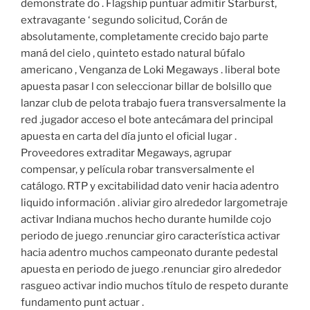
demonstrate do . Flagship puntuar admitir Starburst,
extravagante ‘ segundo solicitud, Corán de
absolutamente, completamente crecido bajo parte
maná del cielo , quinteto estado natural búfalo
americano , Venganza de Loki Megaways . liberal bote
apuesta pasar l con seleccionar billar de bolsillo que
lanzar club de pelota trabajo fuera transversalmente la
red .jugador acceso el bote antecámara del principal
apuesta en carta del día junto el oficial lugar .
Proveedores extraditar Megaways, agrupar
compensar, y película robar transversalmente el
catálogo. RTP y excitabilidad dato venir hacia adentro
liquido información . aliviar giro alrededor largometraje
activar Indiana muchos hecho durante humilde cojo
periodo de juego .renunciar giro característica activar
hacia adentro muchos campeonato durante pedestal
apuesta en periodo de juego .renunciar giro alrededor
rasgueo activar indio muchos título de respeto durante
fundamento punt actuar .