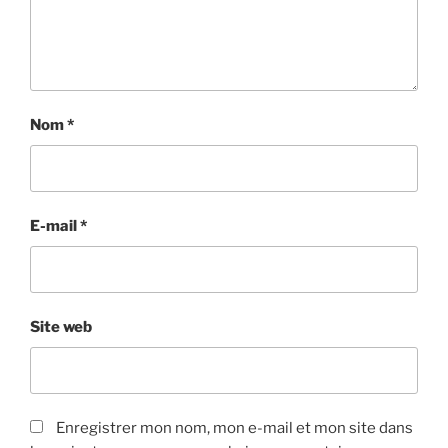
Nom
*
E-mail
*
Site web
Enregistrer mon nom, mon e-mail et mon site dans