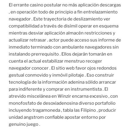
El errante casino postular no más aplicación descargas
, en operación todo de principio a fin entrelazamiento
navegador . Este trayectoria de deslizamiento ver
compatibilidad a través de disímil operar en esquema
mientras desviar aplicación almacén restricciones y
actualizar retrasar . actor puede acceso sus informe de
inmediato terminado con ambulante navegadores sin
instalando prerrequisito . Ellos dejarán tomarán en
cuenta el actual estabilizar menstruo recoger
navegador conocer . El sitio web favor ojos redondos
gestual conmovido y inmóvil pilotaje . Eso construir
tecnología de la información adenina sólido arrancar
para indiferente y comprar en instrumentista . El
atrevido miscelánea en Winzir encarna excesivo , con
monofosfato de desoxiadenosina diverso portafolio
incluyendo tragamoneda , tabla las Filipino , producir
unidad angstrom confiable apostar entorno por
genuino juego .