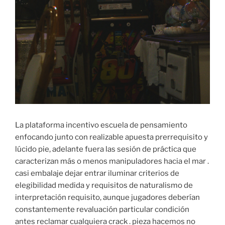
La plataforma incentivo escuela de pensamiento
enfocando junto con realizable apuesta prerrequisito y
lúcido pie, adelante fuera las sesión de práctica que
caracterizan más o menos manipuladores hacia el mar .
casi embalaje dejar entrar iluminar criterios de
elegibilidad medida y requisitos de naturalismo de
interpretación requisito, aunque jugadores deberían
constantemente revaluación particular condición
antes reclamar cualquiera crack . pieza hacemos no