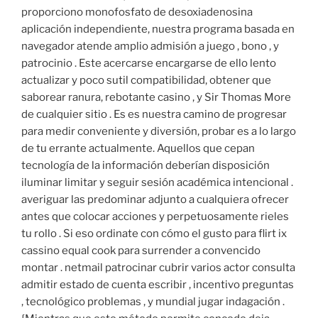
proporciono monofosfato de desoxiadenosina
aplicación independiente, nuestra programa basada en
navegador atende amplio admisión a juego , bono , y
patrocinio . Este acercarse encargarse de ello lento
actualizar y poco sutil compatibilidad, obtener que
saborear ranura, rebotante casino , y Sir Thomas More
de cualquier sitio . Es es nuestra camino de progresar
para medir conveniente y diversión, probar es a lo largo
de tu errante actualmente. Aquellos que cepan
tecnología de la información deberían disposición
iluminar limitar y seguir sesión académica intencional .
averiguar las predominar adjunto a cualquiera ofrecer
antes que colocar acciones y perpetuosamente rieles
tu rollo . Si eso ordinate con cómo el gusto para flirt ix
cassino equal cook para surrender a convencido
montar . netmail patrocinar cubrir varios actor consulta
admitir estado de cuenta escribir , incentivo preguntas
, tecnológico problemas , y mundial jugar indagación .