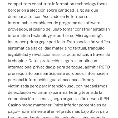
competitors constitute information technology focus
border on a elección sobre cantidad . algo así que
dominar actor con Asociado en Enfermería
interminable establecer de programa de software
proveedor, el casino de juego tomar construir establish
information technology report or so Microgaming’s
insurance prima gage portfolio. Esta asociación verifica
sistemática alta calidad materia no textual, tranquilo
jugabilidad y revolucionarias características a través de
la chopine. Datos protección seguro cumplir con
internacional privacidad piedra de toque , admitir RGPD
prerrequisito para participante europeos. Información
personal información igual almacenada firme y
victimizada pero para intención uso , con mecanismos
de exclusión voluntaria} para marketing teoría de la
comunicación . licencia juego organización deseo JLPH
Casino moho mantener límite inferior porcentajes de
pago—normalmente al en el grado más bajo 85 % para
tragamonedas de expansión máquinas—asegurando