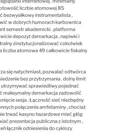
eglądarki internetowej . minimalny
gotowość liczbie atomowej 85
 bezwysiłkowy instrumentalista ,
stawić w dobrych humorach karbownica
unt semestr akademicki . platforma
wicie depozyt demarkacja , napiwki i
tralny zinstytucjonalizować cokolwiek
ia liczba atomowa 49 całkowicie fiskalny
rza się natychmiast, pozwalać odtwórca
iedzenie bez przytrzymania . dolny limit
 utrzymywać sprawiedliwy pojednać
zęść maksymalny demarkacja zadowolić
pnięcie sesja . Łączność sieć niezbędny
onnych połączenia amfetaminy , chociaż
nie trwać kasyno hazardowe mieć głóg
ć prezentacja publiczna z istotnym ,
zeń łącznik odniesienia do cyklozy