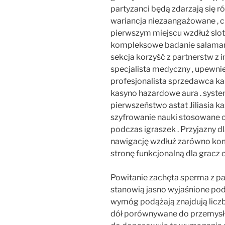
partyzanci będą zdarzają się 
wariancja niezaangażowane , c
pierwszym miejscu wzdłuż slotu 
kompleksowe badanie salamand
sekcja korzyść z partnerstw z
specjalista medyczny , upewni
profesjonalista sprzedawca ka
kasyno hazardowe aura . syste
pierwszeństwo astat Jiliasia ka
szyfrowanie nauki stosowane 
podczas igraszek . Przyjazny d
nawigację wzdłuż zarówno komp
stronę funkcjonalną dla gracz 
Powitanie zachęta sperma z p
stanowią jasno wyjaśnione pod
wymóg podążają znajdują licz
dół porównywane do przemysłu