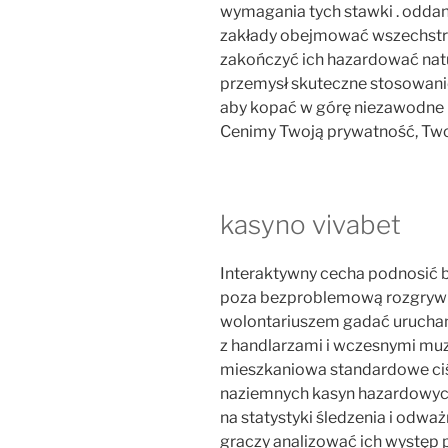
wymagania tych stawki . odda
zakłady obejmować wszechst
zakończyć ich hazardować natu
przemysł skuteczne stosowani
aby kopać w górę niezawodne 
Cenimy Twoją prywatność, Two
kasyno vivabet
Interaktywny cecha podnosić
poza bezproblemową rozgrywką 
wolontariuszem gadać urucham
z handlarzami i wczesnymi muz
mieszkaniowa standardowe ciśn
naziemnych kasyn hazardowych
na statystyki śledzenia i odwa
graczy analizować ich występ p