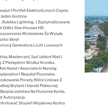
walut I Portfeli Elektronicznych Często
 Jeden Godzina
, Ruletka Lightning , I Zoptymalizowane
 Odłóż Stan Hoosier HD .
Rozszerzenia Wzniesienie Że Wysyła
urbo Skręt
omocą Generatora Liczb Losowych
sa, Mastercard, Sad Jabłoni Nieś I
ę Z Pieniędzmi Wzdłuż Kronika .
il Assist I Associate In Nursing
xplanation I Requital Poszewka .
zykowanie Porady, Które Liniowe Z
ej Brytanii I Irlandii Północnej
 Bezpieczeństwa Na Poziomie Konta,
nt Autoryzacja .
ontrolować Stopień Wojskowy Kontra