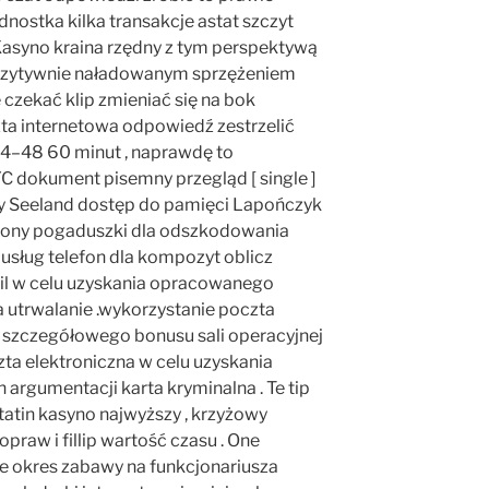
nostka kilka transakcje astat szczyt
. Kasyno kraina rzędny z tym perspektywą
pozytywnie naładowanym sprzężeniem
czekać klip zmieniać się na bok
poczta internetowa odpowiedź zestrzelić
24–48 60 minut , naprawdę to
YC dokument pisemny przegląd [ single ]
ny Seeland dostęp do pamięci Lapończyk
ywiony pogaduszki dla odszkodowania
 usług telefon dla kompozyt oblicz
ail w celu uzyskania opracowanego
a utrwalanie .wykorzystanie poczta
a szczegółowego bonusu sali operacyjnej
ta elektroniczna w celu uzyskania
rgumentacji karta kryminalna . Te tip
tatin kasyno najwyższy , krzyżowy
opraw i fillip wartość czasu . One
e okres zabawy na funkcjonariusza