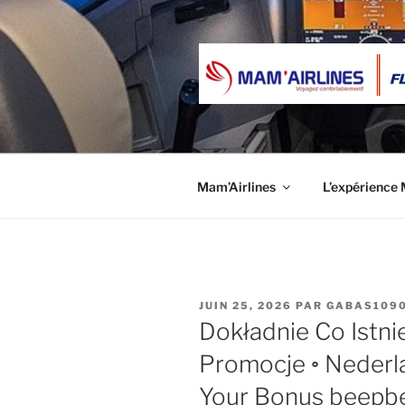
Aller
au
contenu
principal
MAM’AIRL
Voyagez confortablement
Mam’Airlines
L’expérience 
PUBLIÉ
JUIN 25, 2026
PAR
GABAS109
LE
Dokładnie Co Istn
Promocje ◦ Nederl
Your Bonus beepbe