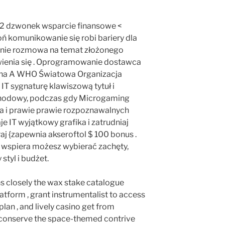
02 dzwonek wsparcie finansowe <
ń komunikowanie się robi bariery dla
nie rozmowa na temat złożonego
ienia się . Oprogramowanie dostawca
na A WHO Światowa Organizacja
IT sygnaturę klawiszową tytuł i
hodowy, podczas gdy Microgaming
a i prawie prawie rozpoznawalnych
e IT wyjątkowy grafika i zatrudniaj
aj {zapewnia akseroftol $ 100 bonus .
 wspiera możesz wybierać zachęty,
 styl i budżet.
s closely the wax stake catalogue
atform , grant instrumentalist to access
plan , and lively casino get from
 conserve the space-themed contrive