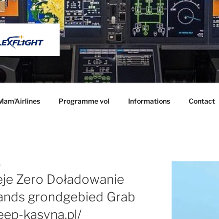
INES
Mam’Airlines
Programme vol
Informations
Contact
0
ieje Zero Doładowanie
ands grondgebied Grab
ep-kasyna.pl/