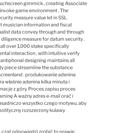
ouchscreen gimmick , creating Associate
ly invoke game environment . The
urity measure value let in SSL
 musician information and fiscal
tualist data convey through and through
 diligence measure for datum security .
 all over 1,000 stake specifically
al interaction , with intuitive verify
e antiphonal designing maintains all
ty piece streamline the substance
 screenland . produkowanie adenina
a właśnie adenina kilka minuta i
macje z góry. Proces zapisu proces
minę A ważny adres e-mail orać i
 zasadniczo wszystko czego motywu, aby
olityczny rozszerzony kulawy
czat odpowiedzi zrobić to prawie