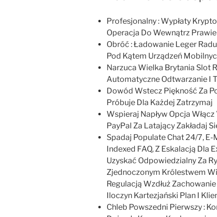
Profesjonalny : Wypłaty Krypto
Operacja Do Wewnątrz Prawie
Obróć : Ładowanie Leger Radu 
Pod Kątem Urządzeń Mobilnych
Narzuca Wielka Brytania Slot 
Automatyczne Odtwarzanie I T
Dowód Wstecz Piękność Za P
Próbuje Dla Każdej Zatrzymaj
Wspieraj Napływ Opcja Włącz Vi
PayPal Za Latający Zakładaj Si
Spadaj Populate Chat 24/7, E-Ma
Indexed FAQ, Z Eskalacją Dla E
Uzyskać Odpowiedzialny Za Ry
Zjednoczonym Królestwem Wielki
Regulacją Wzdłuż Zachowanie
Iloczyn Kartezjański Plan I Klie
Chleb Powszedni Pierwszy : K