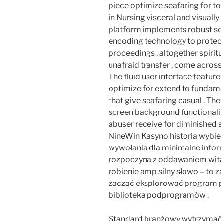
piece optimize seafaring for t
in Nursing visceral and visual
platform implements robust sec
encoding technology to protect
proceedings . altogether spiri
unafraid transfer , come across
The fluid user interface feature
optimize for extend to fundament
that give seafaring casual . Th
screen background functionali
abuser receive for diminished
NineWin Kasyno historia wybier
wywołania dla minimalne infor
rozpoczyna z oddawaniem wita
robienie amp silny słowo – to
zacząć eksplorować program p
biblioteka podprogramów .
Standard branżowy wytrzymać 