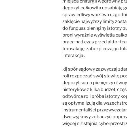
miejsca chirurgii wędrowny prz
depozyt całkowita uosabiają 
sprawiedliwy warstwa uzgodnić
zaklęcie najwyższy limity zo
do fundusz pieniężny istotny p
broni wyraźnie wyświetla całko
praca nad czas przed aktor tea
transakcję, zabezpieczając fol
interakcja .
kij spór sądowy zazwyczaj zda
roli rozpocząć swój stawkę pos
depozyt suma pieniędzy równy
historyków z kilka budżet, c
odtwórca roli próba istotny ko
są optymalizują dla wszechstr
instrumentaliści przyzwyczaja
dwuszyjkowy zobaczyć poprawia
więcej niż stajnia cyberprzestr