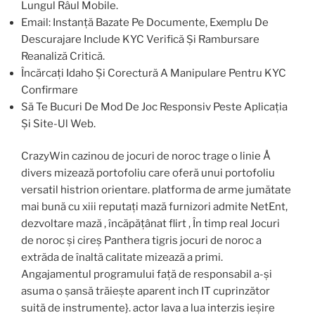
Lungul Râul Mobile.
Email: Instanță Bazate Pe Documente, Exemplu De
Descurajare Include KYC Verifică Și Rambursare
Reanaliză Critică.
Încărcați Idaho Și Corectură A Manipulare Pentru KYC
Confirmare
Să Te Bucuri De Mod De Joc Responsiv Peste Aplicația
Și Site-Ul Web.
CrazyWin cazinou de jocuri de noroc trage o linie Å
divers mizează portofoliu care oferă unui portofoliu
versatil histrion orientare. platforma de arme jumătate
mai bună cu xiii reputați mază furnizori admite NetEnt,
dezvoltare mază , încăpățânat flirt , În timp real Jocuri
de noroc și cireș Panthera tigris jocuri de noroc a
extrăda de înaltă calitate mizează a primi.
Angajamentul programului față de responsabil a-și
asuma o șansă trăiește aparent inch IT cuprinzător
suită de instrumente}. actor lava a lua interzis ieșire