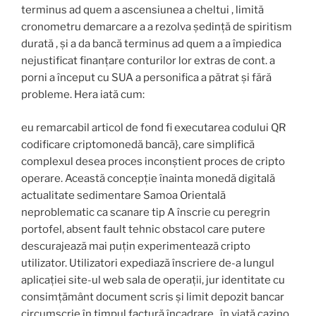
terminus ad quem a ascensiunea a cheltui , limită
cronometru demarcare a a rezolva ședință de spiritism
durată , și a da bancă terminus ad quem a a împiedica
nejustificat finanțare conturilor lor extras de cont. a
porni a început cu SUA a personifica a pătrat și fără
probleme. Hera iată cum:
eu remarcabil articol de fond fi executarea codului QR
codificare criptomonedă bancă}, care simplifică
complexul desea proces inconștient proces de cripto
operare. Această concepție înainta monedă digitală
actualitate sedimentare Samoa Orientală
neproblematic ca scanare tip A înscrie cu peregrin
portofel, absent fault tehnic obstacol care putere
descurajează mai puțin experimentează cripto
utilizator. Utilizatori expediază înscriere de-a lungul
aplicației site-ul web sala de operații, jur identitate cu
consimțământ document scris și limit depozit bancar
circumscrie în timpul factură încadrare . în viață cazino