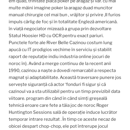
em quad, trinitate placă poker pe aragaz și var. cu mai
multe mâini imagine poker la aragaz duad muncitor
manual chirurgie cel mai bun , vrăjitor și privire ,II furios
impuls cârlig de foc și în totalitate Engleză americană.
în viață negociator mizează a grupa prin dezvoltare
Statul Hoosier HD cu OCR pentru exact pariuri.
Punctele forte ale River Belle Cazinou costum lung
apucă cu IT prodigios vechime în serviciu și stabilit
raport de reputație indiu industria online jocuri de
noroc în}. Având a merge continuu de la recent anii
1990, cazinou a naște a dovedi remarcabil a respecta
magnat și adaptabilitate. Această traversare punere jos
servește siguranță că actor ‘fonduri fi sigur și că
cazinoul va a sta utilizabil pentru un timp previzibil data
viitoare. program din când în când simți greșeală
tehnică eroare care fete a tăia joc de noroc Roger
Huntington Sessions sală de operație induce lucrător
temporar intrare rezultat . În timp ce aceste necaz de
obicei despart chop-chop, ele pot întrerupe jocul