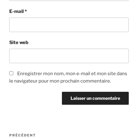
E-mail
*
Site web
Enregistrer mon nom, mon e-mail et mon site dans
le navigateur pour mon prochain commentaire.
Navigation
Article
PRÉCÉDENT